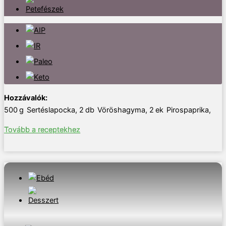
500
g
Sertéslapocka
,
2
db
Vöröshagyma
,
2
ek
Pirospaprika
,
Tovább a receptekhez