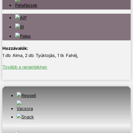
1
db
Alma
,
2
db
Tyúktojás
,
1
tk
Fahéj
,
Tovább a receptekhez