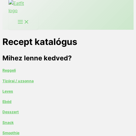
Recept katalógus
Mihez lenne kedved?
Reggeli
Tízórai / uzsonna
Leves
Ebéd
Desszert
Snack
Smoothie