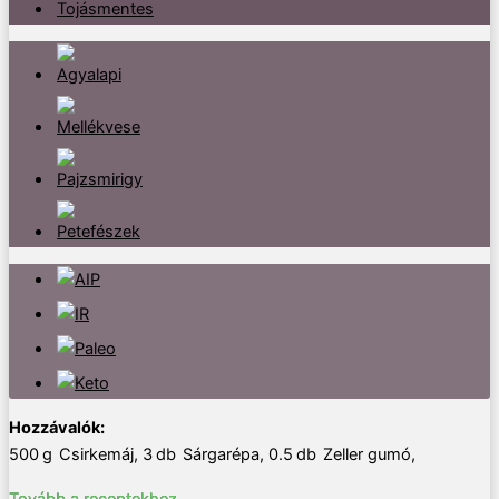
500
g
Csirkemáj
,
3
db
Sárgarépa
,
0.5
db
Zeller gumó
,
Tovább a receptekhez