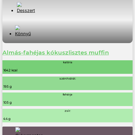
Almás-fahéjas kókuszlisztes muffin
kalória
164.2 kcal
szénhidrát:
19.5 g
fehérje
10.5 g
zsír:
4.4 g