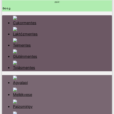
zsír:
84.4 g