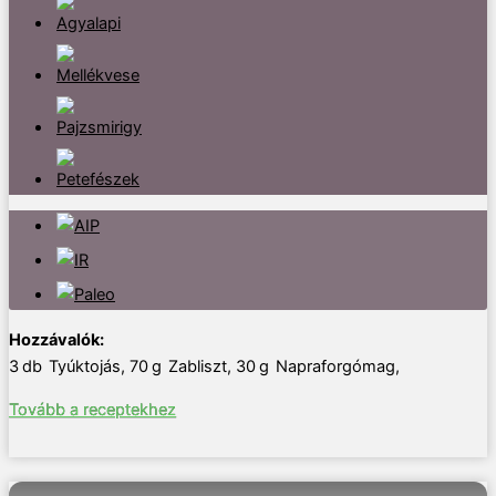
3
db
Tyúktojás
,
70
g
Zabliszt
,
30
g
Napraforgómag
,
Tovább a receptekhez