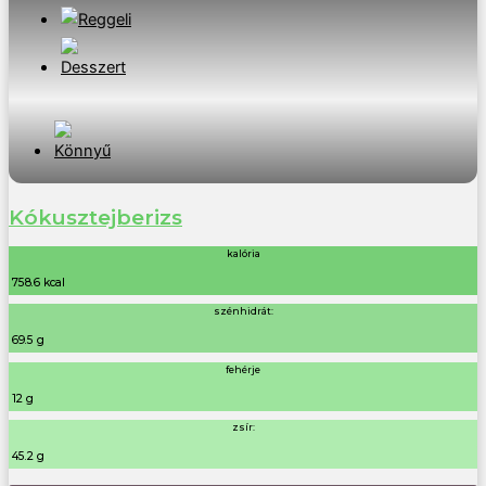
Kókusztejberizs
kalória
758.6 kcal
szénhidrát:
69.5 g
fehérje
12 g
zsír:
45.2 g