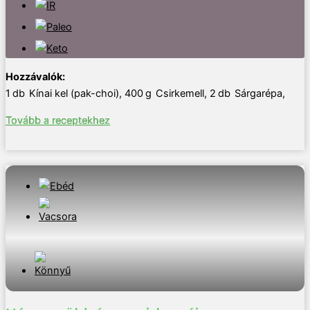
1
db
Kínai kel (pak-choi)
,
400
g
Csirkemell
,
2
db
Sárgarépa
,
Tovább a receptekhez