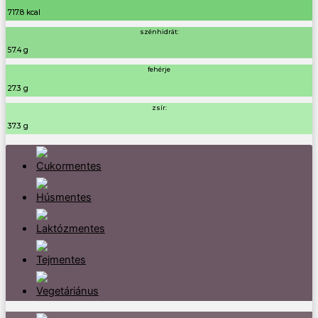
717.8 kcal
szénhidrát:
57.4 g
fehérje
27.3 g
zsír:
37.3 g