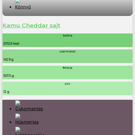
Kamu Cheddar sajt
kalória
2012.6 kcal
szénhidrát:
142.9 g
fehérje
307.3 g
zsír:
12 g