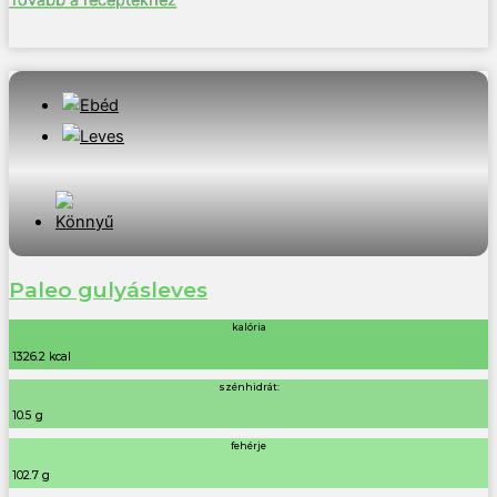
Paleo gulyásleves
kalória
1326.2 kcal
szénhidrát:
10.5 g
fehérje
102.7 g