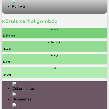
Körtés karfiol gombóc
kalória
2281.9 kcal
szénhidrát:
187.2 g
fehérje
82.6 g
zsír:
134.9 g