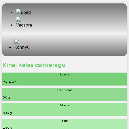
Kínai keles csirkeragu
kalória
766.4 kcal
szénhidrát:
5.6 g
fehérje
90.4 g
zsír:
40.5 g