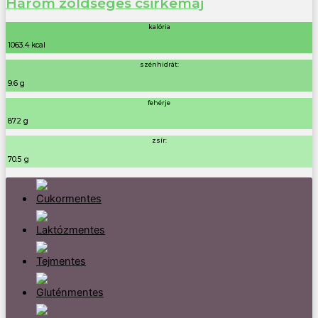
Három zöldséges csirkemáj
kalória
1063.4 kcal
szénhidrát:
9.6 g
fehérje
87.2 g
zsír:
70.5 g