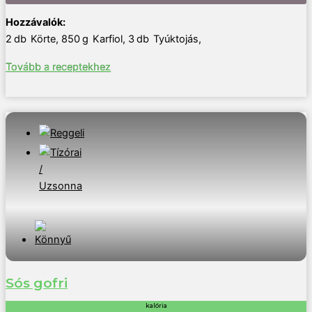
2
db
Körte
,
850
g
Karfiol
,
3
db
Tyúktojás
,
Tovább a receptekhez
Sós gofri
kalória