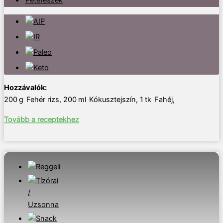
200
g
Fehér rizs
,
200
ml
Kókusztejszín
,
1
tk
Fahéj
,
Tovább a receptekhez