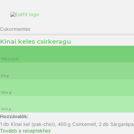
Cukormentes
Kínai keles csirkeragu
766.4 kcal
5.6 g
90.4 g
40.5 g
1
db
Kínai kel (pak-choi)
,
400
g
Csirkemell
,
2
db
Sárgarépa
Tovább a receptekhez