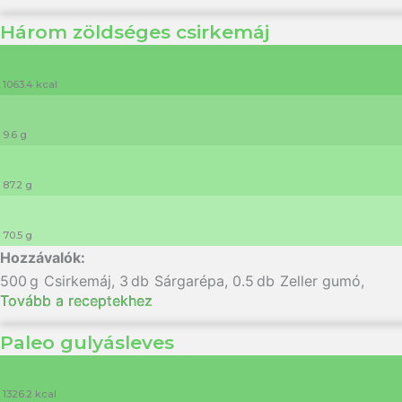
Három zöldséges csirkemáj
1063.4 kcal
9.6 g
87.2 g
70.5 g
500
g
Csirkemáj
,
3
db
Sárgarépa
,
0.5
db
Zeller gumó
,
Tovább a receptekhez
Paleo gulyásleves
1326.2 kcal