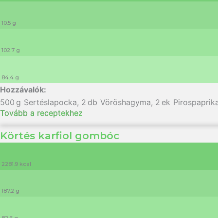
10.5 g
102.7 g
84.4 g
500
g
Sertéslapocka
,
2
db
Vöröshagyma
,
2
ek
Pirospaprik
Tovább a receptekhez
Körtés karfiol gombóc
2281.9 kcal
187.2 g