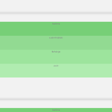
kalória
szénhidrát:
fehérje
zsír:
kalória