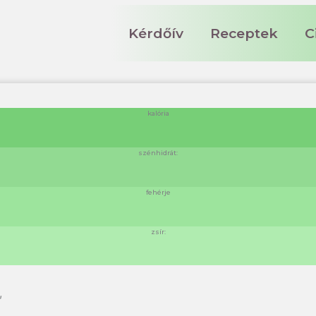
Kérdőív
Receptek
C
kalória
szénhidrát:
fehérje
zsír:
,