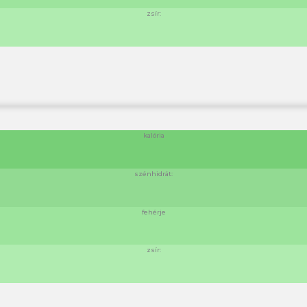
zsír:
kalória
szénhidrát:
fehérje
zsír: