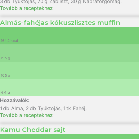
3
db
Tyúktojás
,
70
g
Zabliszt
,
30
g
Napraforgómag
,
Tovább a receptekhez
Almás-fahéjas kókuszlisztes muffin
164.2 kcal
19.5 g
10.5 g
4.4 g
1
db
Alma
,
2
db
Tyúktojás
,
1
tk
Fahéj
,
Tovább a receptekhez
Kamu Cheddar sajt