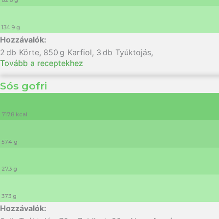
82.6 g
134.9 g
2
db
Körte
,
850
g
Karfiol
,
3
db
Tyúktojás
,
Tovább a receptekhez
Sós gofri
717.8 kcal
57.4 g
27.3 g
37.3 g