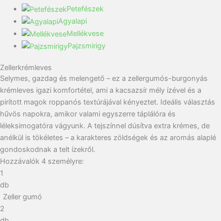
Petefészek
Agyalapi
Mellékvese
Pajzsmirigy
Zellerkrémleves
Selymes, gazdag és melengető – ez a zellergumós-burgonyás
krémleves igazi komfortétel, ami a kacsazsír mély ízével és a
pirított magok roppanós textúrájával kényeztet. Ideális választás
hűvös napokra, amikor valami egyszerre táplálóra és
léleksimogatóra vágyunk. A tejszínnel dúsítva extra krémes, de
anélkül is tökéletes – a karakteres zöldségek és az aromás alaplé
gondoskodnak a telt ízekről.
Hozzávalók
4
személyre:
1
db
Zeller gumó
2
db