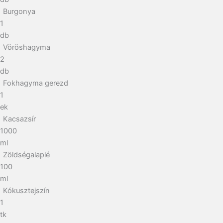
Burgonya
1
db
Vöröshagyma
2
db
Fokhagyma gerezd
1
ek
Kacsazsír
1000
ml
Zöldségalaplé
100
ml
Kókusztejszín
1
tk