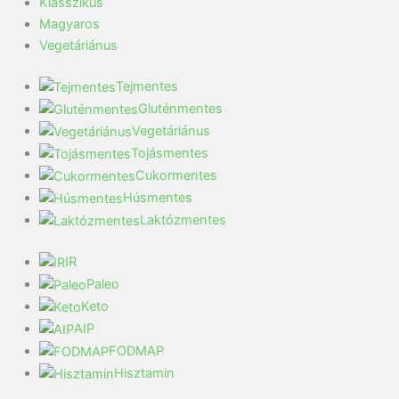
Klasszikus
Magyaros
Vegetáriánus
Tejmentes
Gluténmentes
Vegetáriánus
Tojásmentes
Cukormentes
Húsmentes
Laktózmentes
IR
Paleo
Keto
AIP
FODMAP
Hisztamin