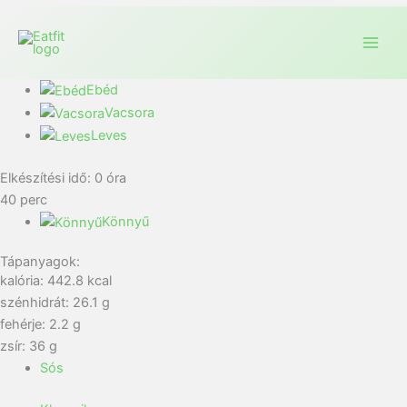
Ebéd
Vacsora
Leves
Elkészítési idő:
0
óra
40
perc
Könnyű
Tápanyagok:
kalória: 442.8 kcal
szénhidrát: 26.1 g
fehérje: 2.2 g
zsír: 36 g
Sós