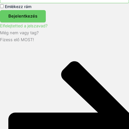
Emlékezz rám
Bejelentkezés
Elfelejtetted a jelszavad?
Még nem vagy tag?
Fizess elő MOST!