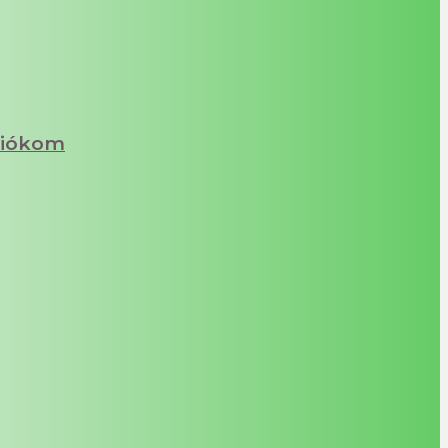
iókom