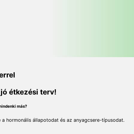
!
errel
ó étkezési terv!
 mindenki más?
e a hormonális állapotodat és az anyagcsere-típusodat.