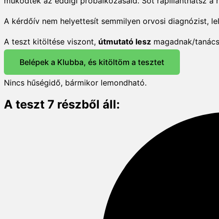
működtek az eddigi próbálkozásaid. Sőt rápillanthatsz a 
A kérdőív nem helyettesít semmilyen orvosi diagnózist, lel
A teszt kitöltése viszont,
útmutató lesz
magadnak/tanácsad
Belépek a Klubba, és kitöltöm a tesztet
Nincs hűségidő, bármikor lemondható.
A teszt 7 részből áll: