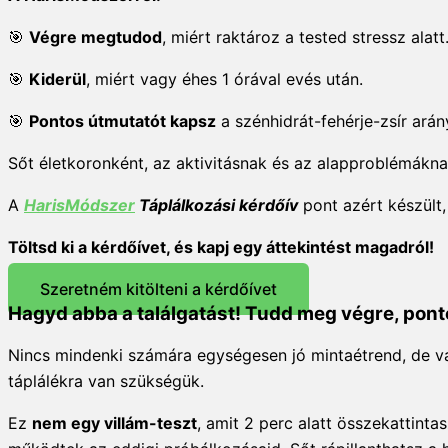
🎯
Végre megtudod
, miért raktároz a tested stressz alatt
🎯
Kiderül
, miért vagy éhes 1 órával evés után.
🎯
Pontos útmutatót kapsz
a szénhidrát-fehérje-zsír ará
Sőt életkoronként, az aktivitásnak és az alapproblémákn
A
HarisMódszer
Táplálkozási kérdőív
pont azért készült,
Töltsd ki a kérdőívet, és kapj egy áttekintést magadról!
Szeretném kitölteni a kérdőívet
Hagyd abba a találgatást! Tudd meg végre, pon
Nincs mindenki számára egységesen jó mintaétrend, de v
táplálékra van szükségük.
Ez
nem egy villám-teszt
, amit 2 perc alatt összekattinta