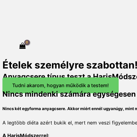
Ételek személyre szabottan
Anyagcsere típus teszt a HarisMódsz
Tudni akarom, hogyan működik a testem!
Nincs mindenki számára egységesen j
Nincs két egyforma anyagcsere. Akkor miért ennél ugyanúgy, mint
A legtöbb diéta azért bukik el, mert nem veszi figyelemb
A HarisMódszerrel: