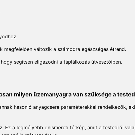
.
nyodhoz.
ak megfelelően változik a számodra egészséges étrend.
 hogy segítsen eligazodni a táplálkozás útvesztőiben.
tosan milyen üzemanyagra van szüksége a teste
annak hasonló anyagcsere paraméterekkel rendelkezők, ak
sz. Ez a legmélyebb önismereti térkép, amit a testedről val