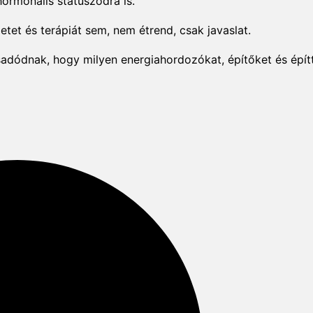
hormonális státuszodra is.
etet és terápiát sem, nem étrend, csak javaslat.
ódnak, hogy milyen energiahordozókat, építőket és építte