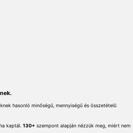
dnek.
iknek hasonló minőségű, mennyiségű és összetételű
aha kaptál.
130+
szempont alapján nézzük meg, miért nem