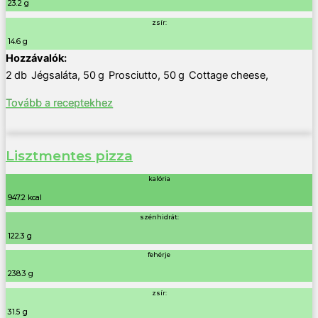
23.2 g
zsír:
14.6 g
2
db
Jégsaláta
,
50
g
Prosciutto
,
50
g
Cottage cheese
,
Tovább a receptekhez
Lisztmentes pizza
kalória
947.2 kcal
szénhidrát:
122.3 g
fehérje
238.3 g
zsír:
31.5 g