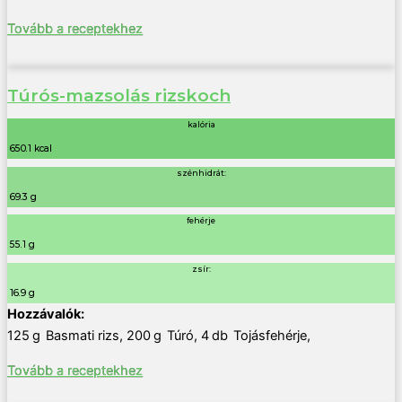
Tovább a receptekhez
Túrós-mazsolás rizskoch
kalória
650.1 kcal
szénhidrát:
69.3 g
fehérje
55.1 g
zsír:
16.9 g
125
g
Basmati rizs
,
200
g
Túró
,
4
db
Tojásfehérje
,
Tovább a receptekhez