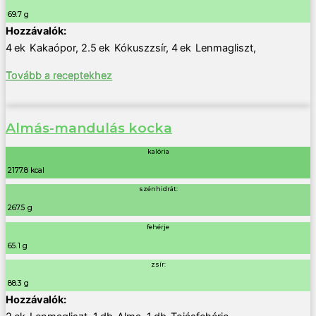
69.7 g
4
ek
Kakaópor
,
2.5
ek
Kókuszzsír
,
4
ek
Lenmagliszt
,
Tovább a receptekhez
Almás-mandulás kocka
kalória
2177.8 kcal
szénhidrát:
267.5 g
fehérje
65.1 g
zsír:
88.3 g