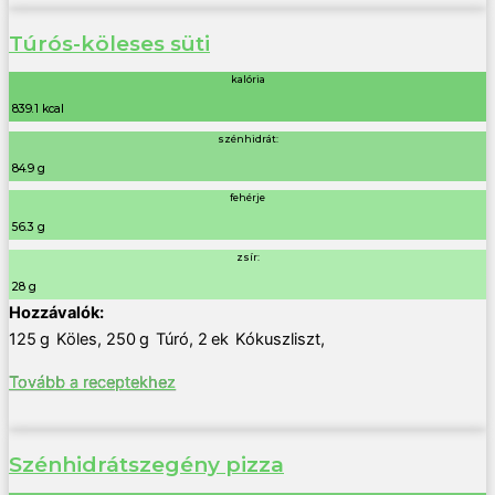
Túrós-köleses süti
kalória
839.1 kcal
szénhidrát:
84.9 g
fehérje
56.3 g
zsír:
28 g
125
g
Köles
,
250
g
Túró
,
2
ek
Kókuszliszt
,
Tovább a receptekhez
Szénhidrátszegény pizza