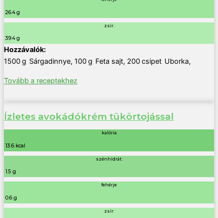
26.4 g
zsír:
39.4 g
1500
g
Sárgadinnye
,
100
g
Feta sajt
,
200
csipet
Uborka
,
Tovább a receptekhez
Ízletes avokádókrém tükörtojással
kalória
13.6 kcal
szénhidrát:
1.5 g
fehérje
0.6 g
zsír: