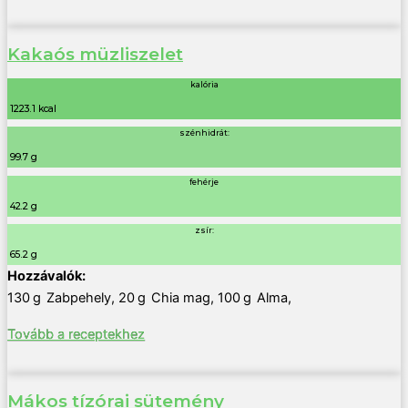
Kakaós müzliszelet
kalória
1223.1 kcal
szénhidrát:
99.7 g
fehérje
42.2 g
zsír:
65.2 g
130
g
Zabpehely
,
20
g
Chia mag
,
100
g
Alma
,
Tovább a receptekhez
Mákos tízórai sütemény