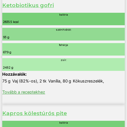
Ketobiotikus gofri
kalória
2835.5 kcal
szénhidrát:
93 g
fehérje
67.9 g
zsír:
249.2 g
75
g
Vaj (82%-os)
,
2
tk
Vanília
,
80
g
Kókuszreszelék
,
Tovább a receptekhez
Kapros kölestúrós pite
kalória