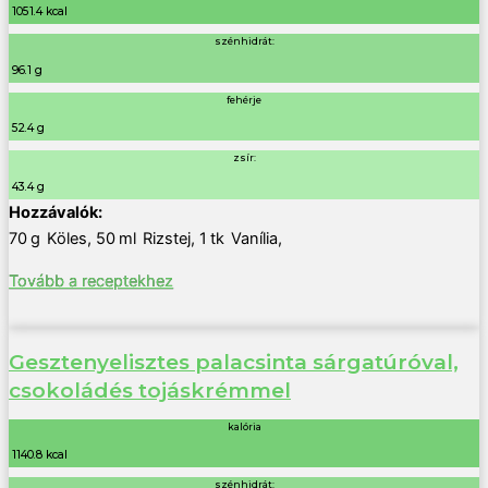
1051.4 kcal
szénhidrát:
96.1 g
fehérje
52.4 g
zsír:
43.4 g
70
g
Köles
,
50
ml
Rizstej
,
1
tk
Vanília
,
Tovább a receptekhez
Gesztenyelisztes palacsinta sárgatúróval,
csokoládés tojáskrémmel
kalória
1140.8 kcal
szénhidrát: