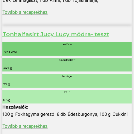
2
ek
Lenmagliszt
,
1
db
Alma
,
1
db
Tojásfehérje
,
Tovább a receptekhez
Tonhalfasírt Jucy Lucy módra- teszt
kalória
172.1 kcal
szénhidrát:
34.7 g
fehérje
7.7 g
zsír:
0.8 g
100
g
Fokhagyma gerezd
,
8
db
Édesburgonya
,
100
g
Cukkini
Tovább a receptekhez