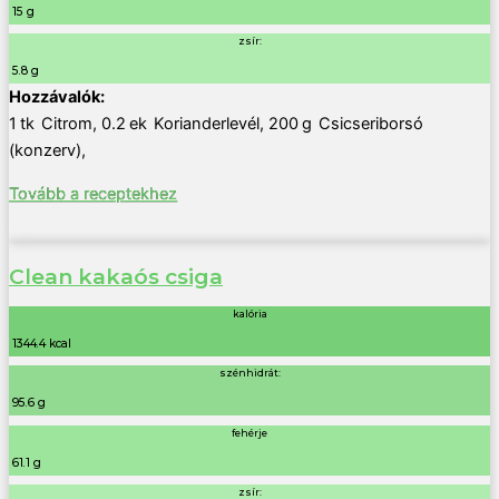
15 g
zsír:
5.8 g
1
tk
Citrom
,
0.2
ek
Korianderlevél
,
200
g
Csicseriborsó
(konzerv)
,
Tovább a receptekhez
Clean kakaós csiga
kalória
1344.4 kcal
szénhidrát:
95.6 g
fehérje
61.1 g
zsír: