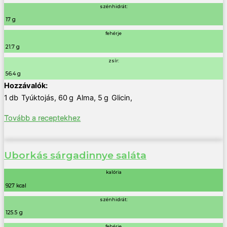
szénhidrát:
17 g
fehérje
21.7 g
zsír:
56.4 g
1
db
Tyúktojás
,
60
g
Alma
,
5
g
Glicin
,
Tovább a receptekhez
Uborkás sárgadinnye saláta
kalória
927 kcal
szénhidrát:
125.5 g
fehérje