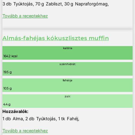
3
db
Tyúktojás
,
70
g
Zabliszt
,
30
g
Napraforgómag
,
Tovább a receptekhez
Almás-fahéjas kókuszlisztes muffin
kalória
164.2 kcal
szénhidrát:
19.5 g
fehérje
10.5 g
zsír:
4.4 g
1
db
Alma
,
2
db
Tyúktojás
,
1
tk
Fahéj
,
Tovább a receptekhez