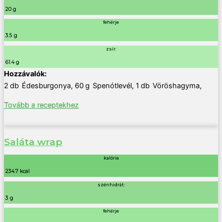
20 g
fehérje
3.5 g
zsír:
61.4 g
2
db
Édesburgonya
,
60
g
Spenótlevél
,
1
db
Vöröshagyma
,
Tovább a receptekhez
Saláta wrap
kalória
234.7 kcal
szénhidrát:
3 g
fehérje