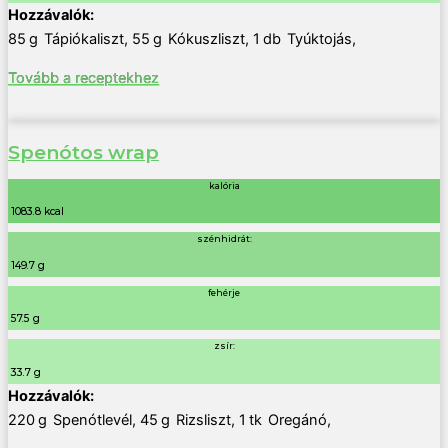
85
g
Tápiókaliszt
,
55
g
Kókuszliszt
,
1
db
Tyúktojás
,
Tovább a receptekhez
Spenótos wrap
kalória
1083.8 kcal
szénhidrát:
149.7 g
fehérje
57.5 g
zsír:
33.7 g
220
g
Spenótlevél
,
45
g
Rizsliszt
,
1
tk
Oregánó
,