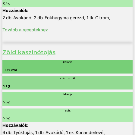
0.4 g
2
db
Avokádó
,
2
db
Fokhagyma gerezd
,
1
tk
Citrom
,
Tovább a receptekhez
Zöld kaszinótojás
kalória
110.9 kcal
szénhidrát:
9.1 g
fehérje
5.8 g
zsír:
5.6 g
6
db
Tyúktojás
,
1
db
Avokádó
,
1
ek
Korianderlevél
,