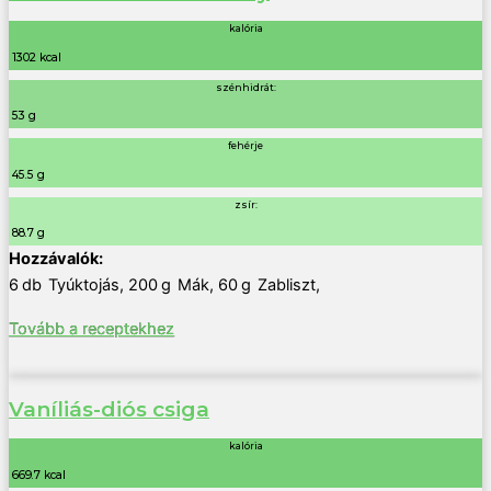
kalória
1302 kcal
szénhidrát:
53 g
fehérje
45.5 g
zsír:
88.7 g
6
db
Tyúktojás
,
200
g
Mák
,
60
g
Zabliszt
,
Tovább a receptekhez
Vaníliás-diós csiga
kalória
669.7 kcal