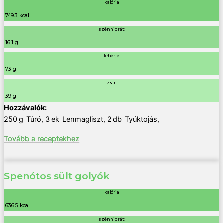
kalória
749.3 kcal
szénhidrát:
16.1 g
fehérje
73 g
zsír:
39 g
250
g
Túró
,
3
ek
Lenmagliszt
,
2
db
Tyúktojás
,
Tovább a receptekhez
Spenótos sült golyók
kalória
636.5 kcal
szénhidrát: