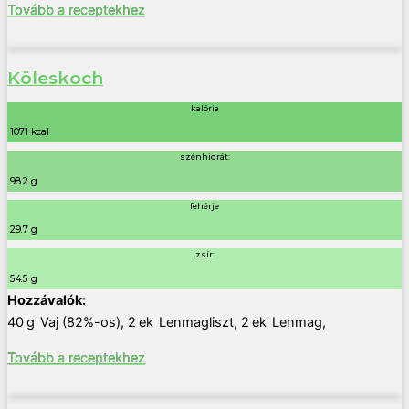
Tovább a receptekhez
Köleskoch
kalória
1071 kcal
szénhidrát:
98.2 g
fehérje
29.7 g
zsír:
54.5 g
40
g
Vaj (82%-os)
,
2
ek
Lenmagliszt
,
2
ek
Lenmag
,
Tovább a receptekhez