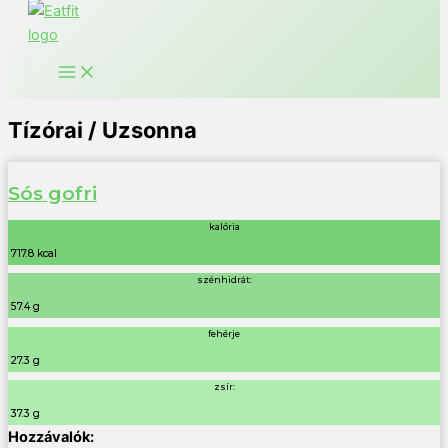
Tízórai / Uzsonna
Sós gofri
kalória
717.8 kcal
szénhidrát:
57.4 g
fehérje
27.3 g
zsír:
37.3 g