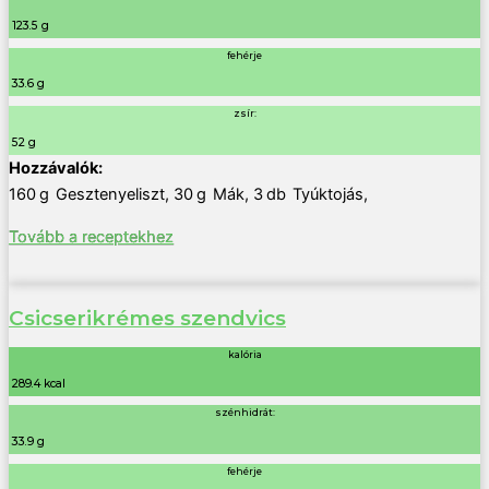
123.5 g
fehérje
33.6 g
zsír:
52 g
160
g
Gesztenyeliszt
,
30
g
Mák
,
3
db
Tyúktojás
,
Tovább a receptekhez
Csicserikrémes szendvics
kalória
289.4 kcal
szénhidrát:
33.9 g
fehérje