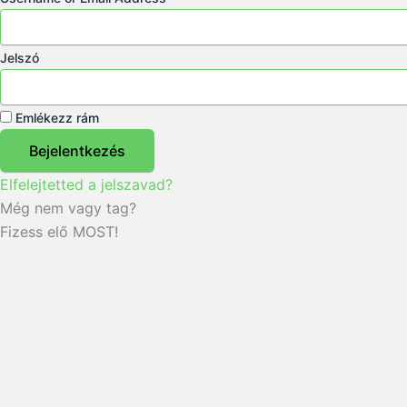
Jelszó
Emlékezz rám
Bejelentkezés
Elfelejtetted a jelszavad?
Még nem vagy tag?
Fizess elő MOST!