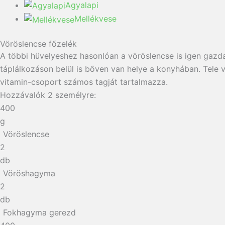
Agyalapi
Mellékvese
Vöröslencse főzelék
A többi hüvelyeshez hasonlóan a vöröslencse is igen gazd
táplálkozáson belül is bőven van helye a konyhában. Tele v
vitamin-csoport számos tagját tartalmazza.
Hozzávalók
2
személyre:
400
g
Vöröslencse
2
db
Vöröshagyma
2
db
Fokhagyma gerezd