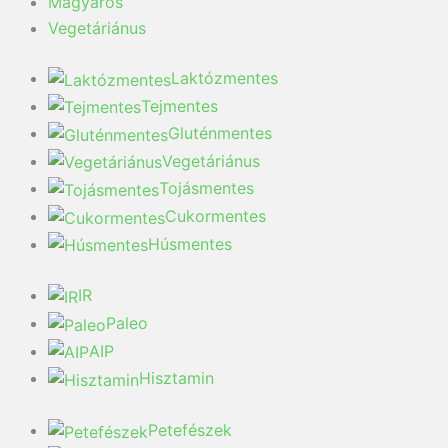
Magyaros
Vegetáriánus
Laktózmentes
Tejmentes
Gluténmentes
Vegetáriánus
Tojásmentes
Cukormentes
Húsmentes
IR
Paleo
AIP
Hisztamin
Petefészek