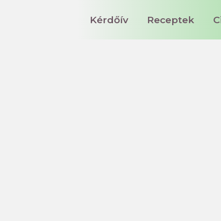
Kérdőív
Receptek
C