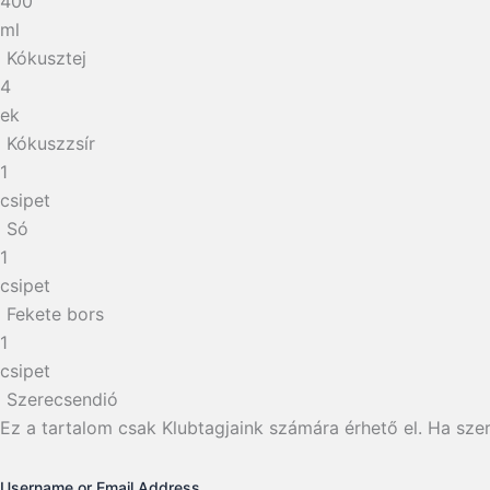
400
ml
Kókusztej
4
ek
Kókuszzsír
1
csipet
Só
1
csipet
Fekete bors
1
csipet
Szerecsendió
Ez a tartalom csak Klubtagjaink számára érhető el. Ha szer
Username or Email Address