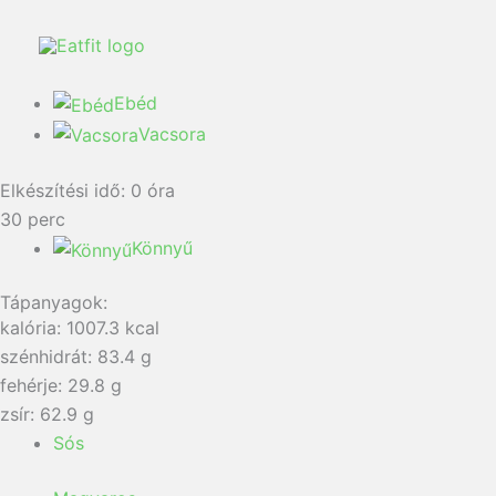
Ugrás
a
tartalomra
Ebéd
Vacsora
Elkészítési idő:
0
óra
30
perc
Könnyű
Tápanyagok:
kalória: 1007.3 kcal
szénhidrát: 83.4 g
fehérje: 29.8 g
zsír: 62.9 g
Sós