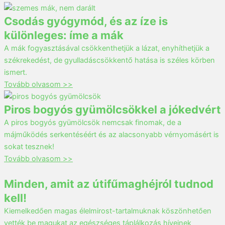
Csodás gyógymód, és az íze is
különleges: íme a mák
A mák fogyasztásával csökkenthetjük a lázat, enyhíthetjük a
székrekedést, de gyulladáscsökkentő hatása is széles körben
ismert.
Tovább olvasom >>
Piros bogyós gyümölcsökkel a jókedvért
A piros bogyós gyümölcsök nemcsak finomak, de a
májműködés serkentéséért és az alacsonyabb vérnyomásért is
sokat tesznek!
Tovább olvasom >>
Minden, amit az útifűmaghéjról tudnod
kell!
Kiemelkedően magas élelmirost-tartalmuknak köszönhetően
vették be magukat az egészséges táplálkozás híveinek