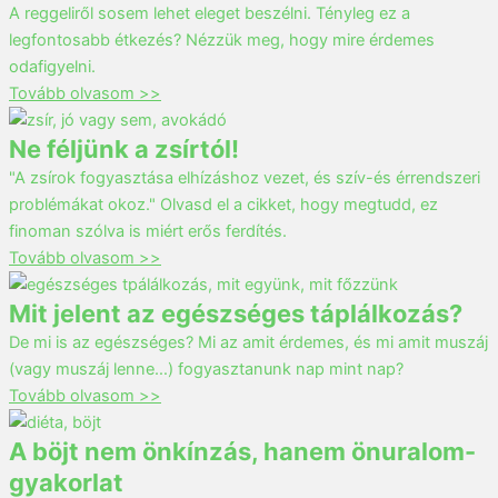
A reggeliről sosem lehet eleget beszélni. Tényleg ez a
legfontosabb étkezés? Nézzük meg, hogy mire érdemes
odafigyelni.
Tovább olvasom >>
Ne féljünk a zsírtól!
"A zsírok fogyasztása elhízáshoz vezet, és szív-és érrendszeri
problémákat okoz." Olvasd el a cikket, hogy megtudd, ez
finoman szólva is miért erős ferdítés.
Tovább olvasom >>
Mit jelent az egészséges táplálkozás?
De mi is az egészséges? Mi az amit érdemes, és mi amit muszáj
(vagy muszáj lenne…) fogyasztanunk nap mint nap?
Tovább olvasom >>
A böjt nem önkínzás, hanem önuralom-
gyakorlat