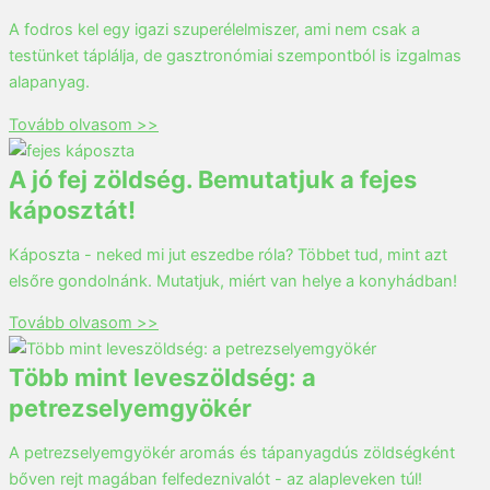
A fodros kel egy igazi szuperélelmiszer, ami nem csak a
testünket táplálja, de gasztronómiai szempontból is izgalmas
alapanyag.
Tovább olvasom >>
A jó fej zöldség. Bemutatjuk a fejes
káposztát!
Káposzta - neked mi jut eszedbe róla? Többet tud, mint azt
elsőre gondolnánk. Mutatjuk, miért van helye a konyhádban!
Tovább olvasom >>
Több mint leveszöldség: a
petrezselyemgyökér
A petrezselyemgyökér aromás és tápanyagdús zöldségként
bőven rejt magában felfedeznivalót - az alapleveken túl!