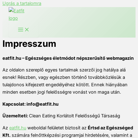
Ugrás a tartalomra
Impresszum
eatfit.hu – Egészséges életmódot népszerűsítő webmagazin
Az oldalon szereplő egyes tartalmak szerzői jog hatálya alá
esnek! Részben, vagy egészben történő továbbközlésük a
tulajdonos kifejezett engedélyéhez kötött. Ennek hiányában
minden esetben jogi felelősségre vonást von maga után.
Kapcsolat: info@eatfit.hu
Üzemelteti:
Clean Eating Korlátolt Felelősségű Társaság
Az
eatfit.hu
weboldal felületet biztosít az
Értsd az Egészséged
Kft.
számára felnőttképzési programjai hirdetésére, valamint a