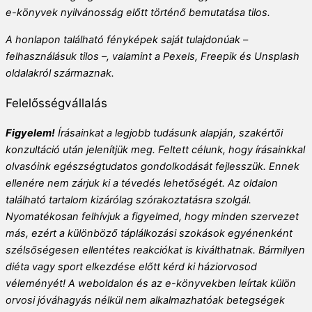
e-könyvek nyilvánosság előtt történő bemutatása tilos.
A honlapon található fényképek saját tulajdonúak
–
felhasználásuk tilos
–
, valamint a Pexels, Freepik és Unsplash
oldalakról származnak.
Felelősségvállalás
Figyelem!
Írásainkat a legjobb tudásunk alapján, szakértői
konzultáció után jelenítjük meg. Feltett célunk, hogy írásainkkal
olvasóink egészségtudatos gondolkodását fejlesszük. Ennek
ellenére nem zárjuk ki a tévedés lehetőségét. Az oldalon
található tartalom kizárólag szórakoztatásra szolgál.
Nyomatékosan felhívjuk a figyelmed, hogy minden szervezet
más, ezért a különböző táplálkozási szokások egyénenként
szélsőségesen ellentétes reakciókat is kiválthatnak. Bármilyen
diéta vagy sport elkezdése előtt kérd ki háziorvosod
véleményét! A weboldalon és az e-könyvekben leírtak külön
orvosi jóváhagyás nélkül nem alkalmazhatóak betegségek