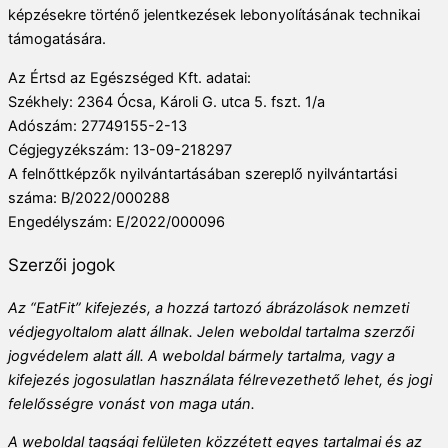
képzésekre történő jelentkezések lebonyolításának technikai
támogatására.
Az Értsd az Egészséged Kft. adatai:
Székhely: 2364 Ócsa, Károli G. utca 5. fszt. 1/a
Adószám: 27749155-2-13
Cégjegyzékszám: 13-09-218297
A felnőttképzők nyilvántartásában szereplő nyilvántartási
száma: B/2022/000288
Engedélyszám: E/2022/000096
Szerzői jogok
Az “EatFit” kifejezés, a hozzá tartozó ábrázolások nemzeti
védjegyoltalom alatt állnak. Jelen weboldal tartalma szerzői
jogvédelem alatt áll. A weboldal bármely tartalma, vagy a
kifejezés jogosulatlan használata félrevezethető lehet, és jogi
felelősségre vonást von maga után.
A weboldal tagsági felületen közzétett egyes tartalmai és az