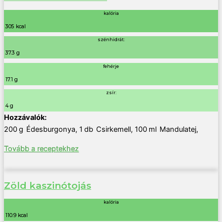
kalória
305 kcal
szénhidrát:
37.3 g
fehérje
17.1 g
zsír:
4 g
200
g
Édesburgonya
,
1
db
Csirkemell
,
100
ml
Mandulatej
,
Tovább a receptekhez
Zöld kaszinótojás
kalória
110.9 kcal