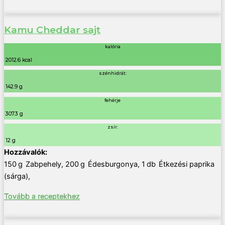
Kamu Cheddar sajt
kalória
2012.6 kcal
szénhidrát:
142.9 g
fehérje
307.3 g
zsír:
12 g
150
g
Zabpehely
,
200
g
Édesburgonya
,
1
db
Étkezési paprika
(sárga)
,
Tovább a receptekhez