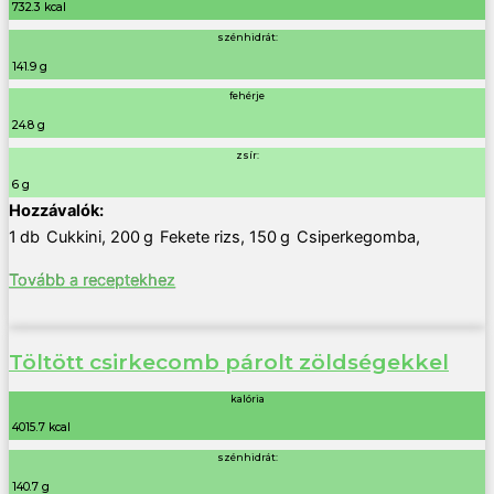
732.3 kcal
szénhidrát:
141.9 g
fehérje
24.8 g
zsír:
6 g
1
db
Cukkini
,
200
g
Fekete rizs
,
150
g
Csiperkegomba
,
Tovább a receptekhez
Töltött csirkecomb párolt zöldségekkel
kalória
4015.7 kcal
szénhidrát:
140.7 g