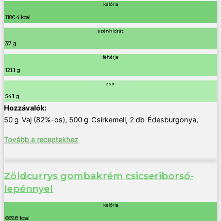
kalória
1180.4 kcal
szénhidrát:
37 g
fehérje
121.1 g
zsír:
54.1 g
50
g
Vaj (82%-os)
,
500
g
Csirkemell
,
2
db
Édesburgonya
,
Tovább a receptekhez
Zöldcurrys gombakrém csicseriborsó-
lepénnyel
kalória
669.8 kcal