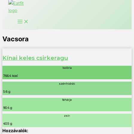
Vacsora
Kínai keles csirkeragu
kalória
766.4 kcal
szénhidrát:
5.6 g
fehérje
90.4 g
zsír:
40.5 g