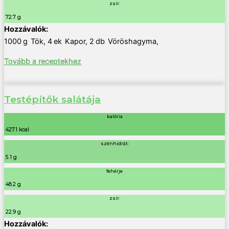
zsír:
72.7 g
1000
g
Tök
,
4
ek
Kapor
,
2
db
Vöröshagyma
,
Tovább a receptekhez
Testépítők salátája
kalória
427.1 kcal
szénhidrát:
5.1 g
fehérje
48.2 g
zsír:
22.9 g