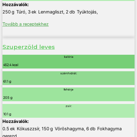
250
g
Túró
,
3
ek
Lenmagliszt
,
2
db
Tyúktojás
,
Tovább a receptekhez
Szuperzöld leves
kalória
452.4 kcal
szénhidrát:
61.1 g
fehérje
20.5 g
zsír:
10.1 g
0.5
ek
Kókuszzsír
,
150
g
Vöröshagyma
,
6
db
Fokhagyma
gerezd
,