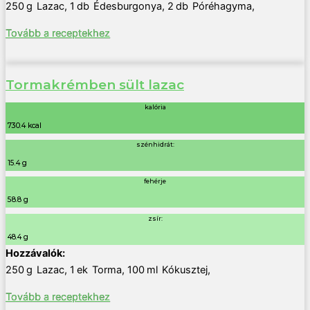
250
g
Lazac
,
1
db
Édesburgonya
,
2
db
Póréhagyma
,
Tovább a receptekhez
Tormakrémben sült lazac
kalória
730.4 kcal
szénhidrát:
15.4 g
fehérje
58.8 g
zsír:
48.4 g
250
g
Lazac
,
1
ek
Torma
,
100
ml
Kókusztej
,
Tovább a receptekhez