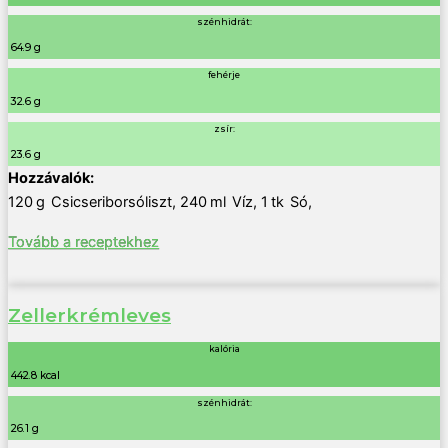
szénhidrát:
64.9 g
fehérje
32.6 g
zsír:
23.6 g
120
g
Csicseriborsóliszt
,
240
ml
Víz
,
1
tk
Só
,
Tovább a receptekhez
Zellerkrémleves
kalória
442.8 kcal
szénhidrát:
26.1 g