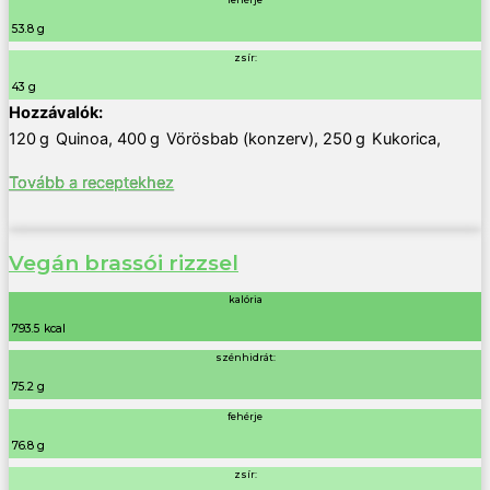
53.8 g
zsír:
43 g
120
g
Quinoa
,
400
g
Vörösbab (konzerv)
,
250
g
Kukorica
,
Tovább a receptekhez
Vegán brassói rizzsel
kalória
793.5 kcal
szénhidrát:
75.2 g
fehérje
76.8 g
zsír: