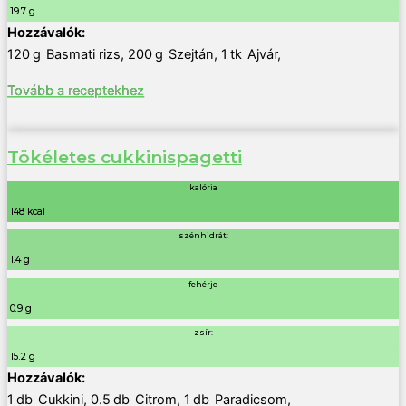
19.7 g
120
g
Basmati rizs
,
200
g
Szejtán
,
1
tk
Ajvár
,
Tovább a receptekhez
Tökéletes cukkinispagetti
kalória
148 kcal
szénhidrát:
1.4 g
fehérje
0.9 g
zsír:
15.2 g
1
db
Cukkini
,
0.5
db
Citrom
,
1
db
Paradicsom
,