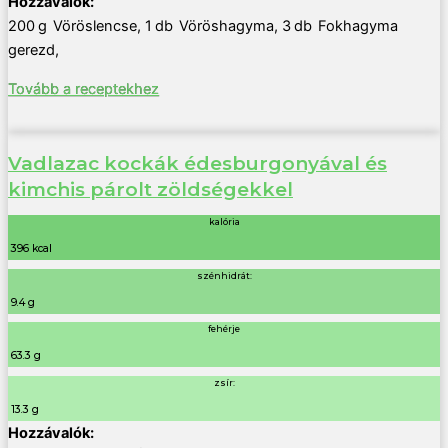
200
g
Vöröslencse
,
1
db
Vöröshagyma
,
3
db
Fokhagyma
gerezd
,
Tovább a receptekhez
Vadlazac kockák édesburgonyával és
kimchis párolt zöldségekkel
kalória
396 kcal
szénhidrát:
9.4 g
fehérje
63.3 g
zsír:
13.3 g