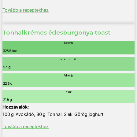
Tovább a receptekhez
Tonhalkrémes édesburgonya toast
kalória
325.5 kcal
szénhidrát:
5.3 g
fehérje
22.6 g
zsír:
21.8 g
100
g
Avokádó
,
80
g
Tonhal
,
2
ek
Görög joghurt
,
Tovább a receptekhez