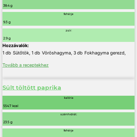
38.4 g
fehérje
9.3 g
zsír:
2.9 g
1
db
Sütőtök
,
1
db
Vöröshagyma
,
3
db
Fokhagyma gerezd
,
Tovább a receptekhez
Sült töltött paprika
kalória
554.7 kcal
szénhidrát:
23.5 g
fehérje