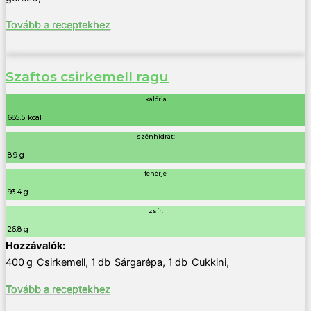
Tovább a receptekhez
Szaftos csirkemell ragu
kalória
685.5 kcal
szénhidrát:
8.9 g
fehérje
93.4 g
zsír:
26.8 g
400
g
Csirkemell
,
1
db
Sárgarépa
,
1
db
Cukkini
,
Tovább a receptekhez