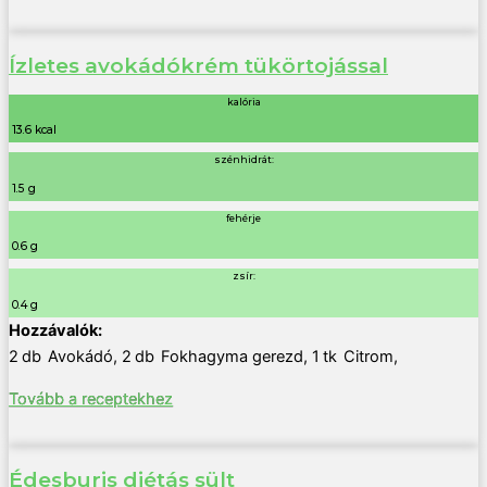
Ízletes avokádókrém tükörtojással
kalória
13.6 kcal
szénhidrát:
1.5 g
fehérje
0.6 g
zsír:
0.4 g
2
db
Avokádó
,
2
db
Fokhagyma gerezd
,
1
tk
Citrom
,
Tovább a receptekhez
Édesburis diétás sült