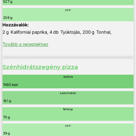
52.7 g
zsír:
25.8 g
2
g
Kaliforniai paprika
,
4
db
Tyúktojás
,
200
g
Tonhal
,
Tovább a receptekhez
Szénhidrátszegény pizza
kalória
749.3 kcal
szénhidrát:
16.1 g
fehérje
73 g
zsír:
39 g