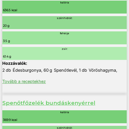
kalória
636.5 kcal
szénhidrát:
20 g
fehérje
3.5 g
zsír:
61.4 g
2
db
Édesburgonya
,
60
g
Spenótlevél
,
1
db
Vöröshagyma
,
Tovább a receptekhez
Spenőtfőzelék bundáskenyérrel
kalória
369.9 kcal
szénhidrát: