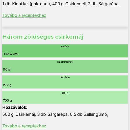
1
db
Kínai kel (pak-choi)
,
400
g
Csirkemell
,
2
db
Sárgarépa
,
Tovább a receptekhez
Három zöldséges csirkemáj
kalória
1063.4 kcal
szénhidrát:
9.6 g
fehérje
87.2 g
zsír:
70.5 g
500
g
Csirkemáj
,
3
db
Sárgarépa
,
0.5
db
Zeller gumó
,
Tovább a receptekhez