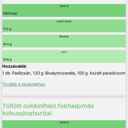
kalória
590.9 kcal
szénhidrát:
57.2 g
fehérje
34.4 g
zsír:
30.6 g
1
db
Padlizsán
,
120
g
Bivalymozarella
,
100
g
Aszalt paradicsom
Tovább a receptekhez
Töltött cukkinihajó fokhagymás
kókuszjoghurttal
kalória