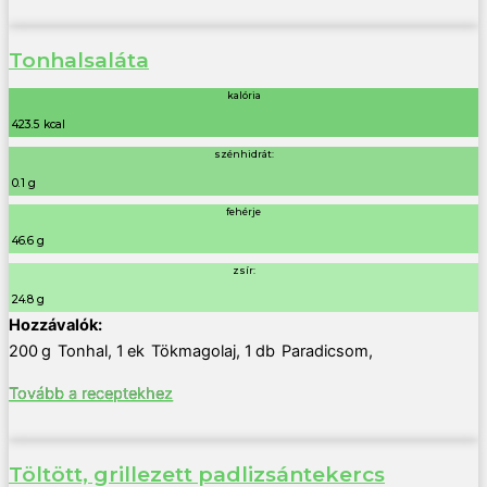
Tonhalsaláta
kalória
423.5 kcal
szénhidrát:
0.1 g
fehérje
46.6 g
zsír:
24.8 g
200
g
Tonhal
,
1
ek
Tökmagolaj
,
1
db
Paradicsom
,
Tovább a receptekhez
Töltött, grillezett padlizsántekercs