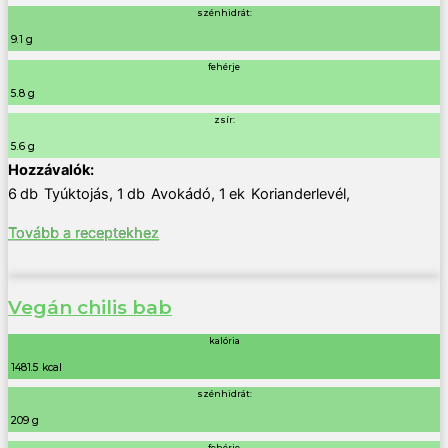
szénhidrát:
9.1 g
fehérje
5.8 g
zsír:
5.6 g
6
db
Tyúktojás
,
1
db
Avokádó
,
1
ek
Korianderlevél
,
Tovább a receptekhez
Vegán chilis bab
kalória
1481.5 kcal
szénhidrát:
209 g
fehérje