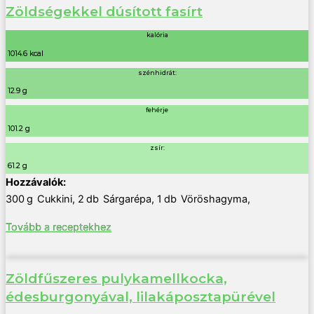
Zöldségekkel dúsított fasírt
kalória
1014.6 kcal
szénhidrát:
12.9 g
fehérje
101.2 g
zsír:
61.2 g
300
g
Cukkini
,
2
db
Sárgarépa
,
1
db
Vöröshagyma
,
Tovább a receptekhez
Zöldfűszeres pulykamellkocka,
édesburgonyával, lilakáposztapürével