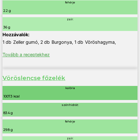
fehérje
2.2 g
zsír:
36 g
1
db
Zeller gumó
,
2
db
Burgonya
,
1
db
Vöröshagyma
,
Tovább a receptekhez
Vöröslencse főzelék
kalória
1007.3 kcal
szénhidrát:
83.4 g
fehérje
29.8 g
zsír: