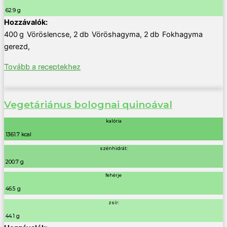
62.9 g
400
g
Vöröslencse
,
2
db
Vöröshagyma
,
2
db
Fokhagyma
gerezd
,
Tovább a receptekhez
Vegetáriánus bolognai quinoával
kalória
1361.7 kcal
szénhidrát:
200.7 g
fehérje
46.5 g
zsír:
44.1 g