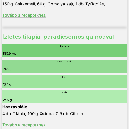
150
g
Csirkemell
,
60
g
Gomolya sajt
,
1
db
Tyúktojás
,
Tovább a receptekhez
Ízletes tilápia, paradicsomos quinoával
kalória
569.9 kcal
szénhidrát:
74.3 g
fehérje
15.4 g
zsír:
23.5 g
4
db
Tilápia
,
100
g
Quinoa
,
0.5
db
Citrom
,
Tovább a receptekhez