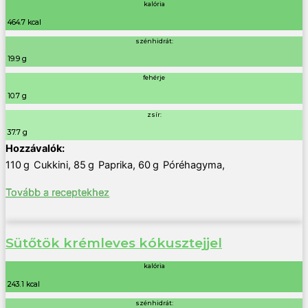
kalória
464.7 kcal
szénhidrát:
19.9 g
fehérje
10.7 g
zsír:
37.7 g
110
g
Cukkini
,
85
g
Paprika
,
60
g
Póréhagyma
,
Tovább a receptekhez
Sütőtök krémleves kókusztejjel
kalória
243.1 kcal
szénhidrát: