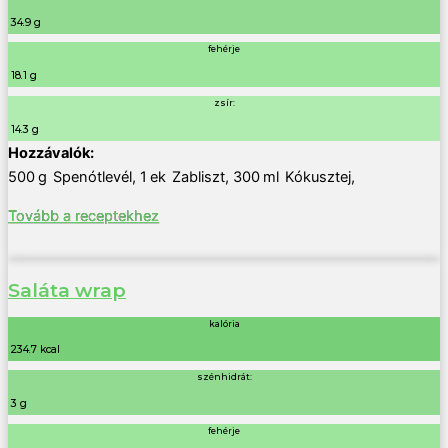
34.9 g
fehérje
18.1 g
zsír:
14.3 g
500
g
Spenótlevél
,
1
ek
Zabliszt
,
300
ml
Kókusztej
,
Tovább a receptekhez
Saláta wrap
kalória
234.7 kcal
szénhidrát:
3 g
fehérje