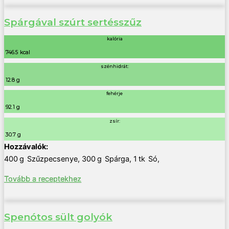
Spárgával szúrt sertésszűz
kalória
746.5 kcal
szénhidrát:
12.8 g
fehérje
92.1 g
zsír:
30.7 g
400
g
Szűzpecsenye
,
300
g
Spárga
,
1
tk
Só
,
Tovább a receptekhez
Spenótos sült golyók