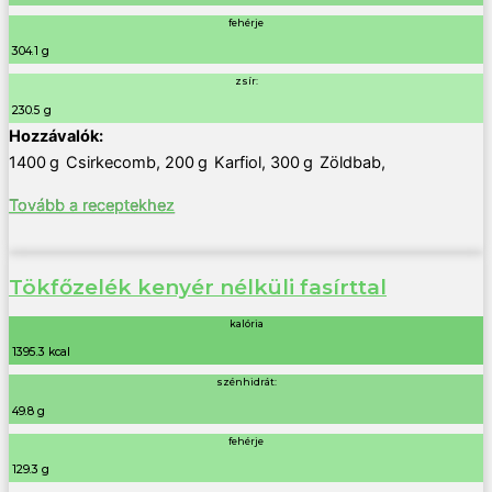
fehérje
304.1 g
zsír:
230.5 g
1400
g
Csirkecomb
,
200
g
Karfiol
,
300
g
Zöldbab
,
Tovább a receptekhez
Tökfőzelék kenyér nélküli fasírttal
kalória
1395.3 kcal
szénhidrát:
49.8 g
fehérje
129.3 g