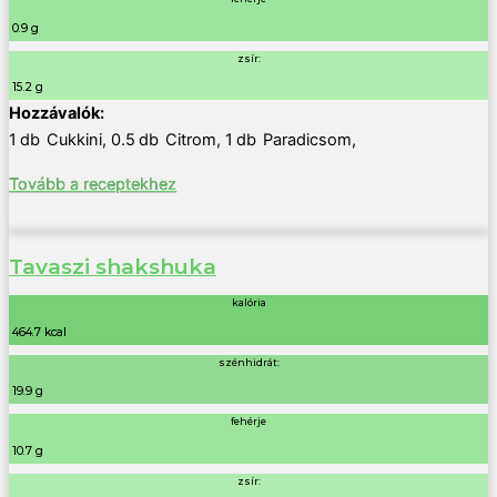
0.9 g
zsír:
15.2 g
1
db
Cukkini
,
0.5
db
Citrom
,
1
db
Paradicsom
,
Tovább a receptekhez
Tavaszi shakshuka
kalória
464.7 kcal
szénhidrát:
19.9 g
fehérje
10.7 g
zsír: