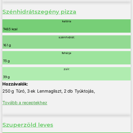
Szénhidrátszegény pizza
kalória
749.3 kcal
szénhidrát:
16.1 g
fehérje
73 g
zsír:
39 g
250
g
Túró
,
3
ek
Lenmagliszt
,
2
db
Tyúktojás
,
Tovább a receptekhez
Szuperzöld leves