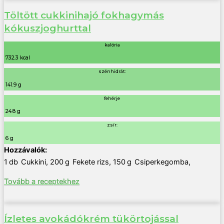
Töltött cukkinihajó fokhagymás
kókuszjoghurttal
kalória
732.3 kcal
szénhidrát:
141.9 g
fehérje
24.8 g
zsír:
6 g
1
db
Cukkini
,
200
g
Fekete rizs
,
150
g
Csiperkegomba
,
Tovább a receptekhez
Ízletes avokádókrém tükörtojással