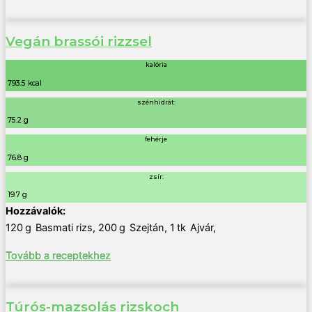
Vegán brassói rizzsel
kalória
793.5 kcal
szénhidrát:
75.2 g
fehérje
76.8 g
zsír:
19.7 g
120
g
Basmati rizs
,
200
g
Szejtán
,
1
tk
Ajvár
,
Tovább a receptekhez
Túrós-mazsolás rizskoch