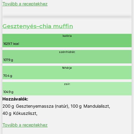
Tovább a receptekhez
Gesztenyés–chia muffin
kalória
1629.7 kcal
szénhidrát:
107.9 g
fehérje
70.4 g
zsír:
104.9 g
200
g
Gesztenyemassza (natúr)
,
100
g
Mandulaliszt
,
40
g
Kókuszliszt
,
Tovább a receptekhez