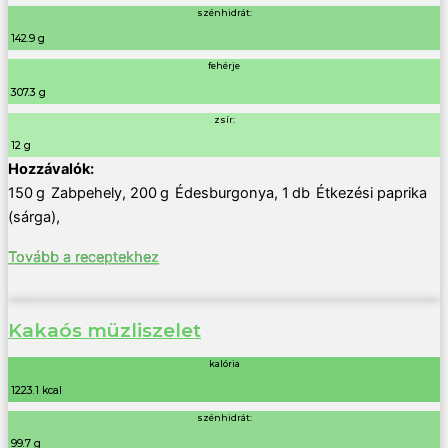
szénhidrát:
142.9 g
fehérje
307.3 g
zsír:
12 g
150
g
Zabpehely
,
200
g
Édesburgonya
,
1
db
Étkezési paprika
(sárga)
,
Tovább a receptekhez
Kakaós müzliszelet
kalória
1223.1 kcal
szénhidrát:
99.7 g