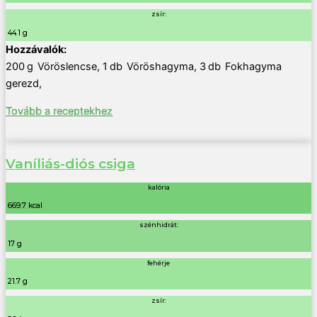
zsír:
44.1 g
200
g
Vöröslencse
,
1
db
Vöröshagyma
,
3
db
Fokhagyma
gerezd
,
Tovább a receptekhez
Vaníliás-diós csiga
kalória
669.7 kcal
szénhidrát:
17 g
fehérje
21.7 g
zsír: