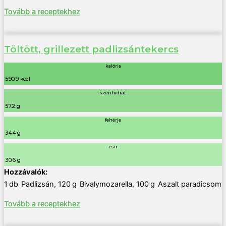
Tovább a receptekhez
Töltött, grillezett padlizsántekercs
kalória
590.9 kcal
szénhidrát:
57.2 g
fehérje
34.4 g
zsír:
30.6 g
1
db
Padlizsán
,
120
g
Bivalymozarella
,
100
g
Aszalt paradicsom
Tovább a receptekhez