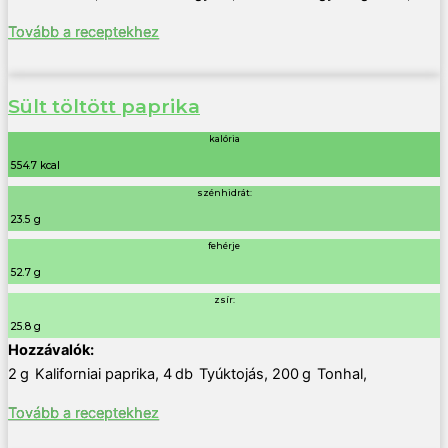
Tovább a receptekhez
Sült töltött paprika
kalória
554.7 kcal
szénhidrát:
23.5 g
fehérje
52.7 g
zsír:
25.8 g
2
g
Kaliforniai paprika
,
4
db
Tyúktojás
,
200
g
Tonhal
,
Tovább a receptekhez