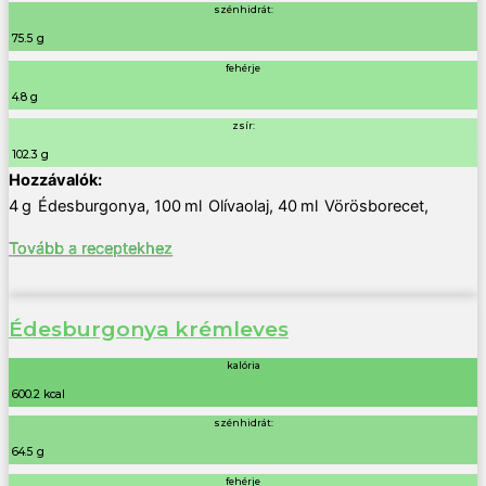
szénhidrát:
75.5 g
fehérje
4.8 g
zsír:
102.3 g
4
g
Édesburgonya
,
100
ml
Olívaolaj
,
40
ml
Vörösborecet
,
Tovább a receptekhez
Édesburgonya krémleves
kalória
600.2 kcal
szénhidrát:
64.5 g
fehérje