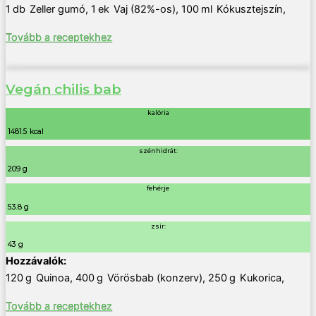
1
db
Zeller gumó
,
1
ek
Vaj (82%-os)
,
100
ml
Kókusztejszín
,
Tovább a receptekhez
Vegán chilis bab
kalória
1481.5 kcal
szénhidrát:
209 g
fehérje
53.8 g
zsír:
43 g
120
g
Quinoa
,
400
g
Vörösbab (konzerv)
,
250
g
Kukorica
,
Tovább a receptekhez