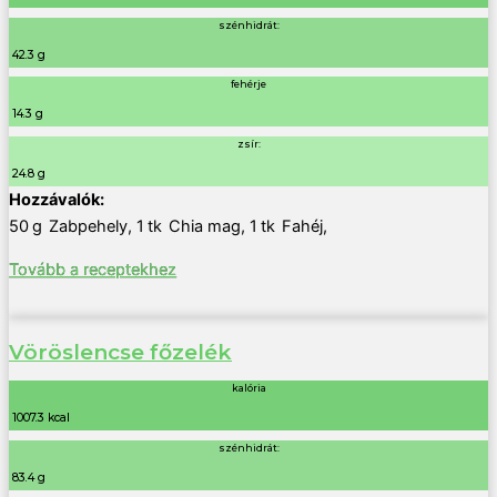
szénhidrát:
42.3 g
fehérje
14.3 g
zsír:
24.8 g
50
g
Zabpehely
,
1
tk
Chia mag
,
1
tk
Fahéj
,
Tovább a receptekhez
Vöröslencse főzelék
kalória
1007.3 kcal
szénhidrát:
83.4 g