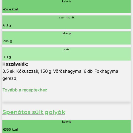
kalória
452.4 kcal
szénhidrát:
61.1 g
fehérje
20.5 g
zsír:
10.1 g
0.5
ek
Kókuszzsír
,
150
g
Vöröshagyma
,
6
db
Fokhagyma
gerezd
,
Tovább a receptekhez
Spenótos sült golyók
kalória
636.5 kcal