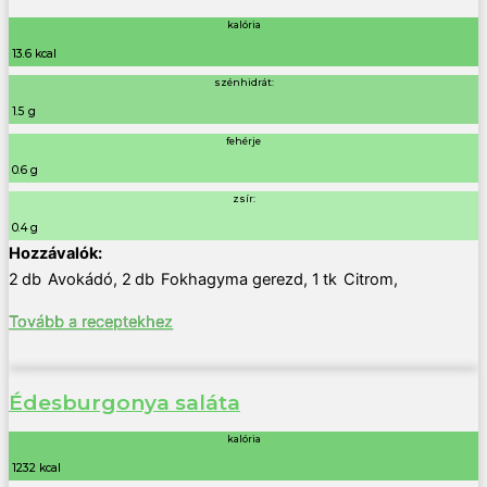
kalória
13.6 kcal
szénhidrát:
1.5 g
fehérje
0.6 g
zsír:
0.4 g
2
db
Avokádó
,
2
db
Fokhagyma gerezd
,
1
tk
Citrom
,
Tovább a receptekhez
Édesburgonya saláta
kalória
1232 kcal