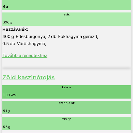
6 g
zsír:
30.6 g
400
g
Édesburgonya
,
2
db
Fokhagyma gerezd
,
0.5
db
Vöröshagyma
,
Tovább a receptekhez
Zöld kaszinótojás
kalória
110.9 kcal
szénhidrát:
9.1 g
fehérje
5.8 g