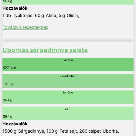
56.4 g
1
db
Tyúktojás
,
60
g
Alma
,
5
g
Glicin
,
Tovább a receptekhez
Uborkás sárgadinnye saláta
kalória
927 kcal
szénhidrát:
125.5 g
fehérje
26.4 g
zsír:
39.4 g
1500
g
Sárgadinnye
,
100
g
Feta sajt
,
200
csipet
Uborka
,