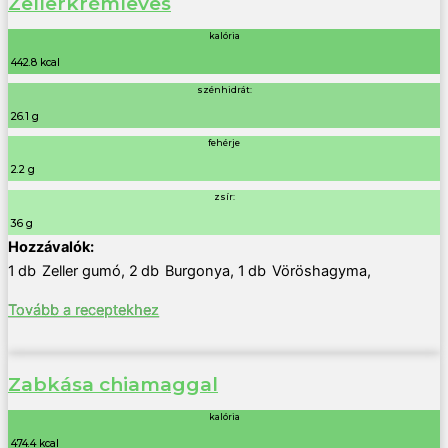
Zellerkrémleves
kalória
442.8 kcal
szénhidrát:
26.1 g
fehérje
2.2 g
zsír:
36 g
1
db
Zeller gumó
,
2
db
Burgonya
,
1
db
Vöröshagyma
,
Tovább a receptekhez
Zabkása chiamaggal
kalória
474.4 kcal