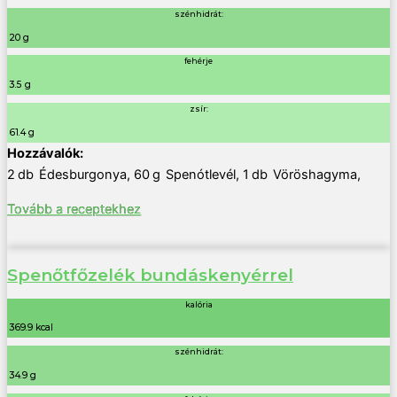
szénhidrát:
20 g
fehérje
3.5 g
zsír:
61.4 g
2
db
Édesburgonya
,
60
g
Spenótlevél
,
1
db
Vöröshagyma
,
Tovább a receptekhez
Spenőtfőzelék bundáskenyérrel
kalória
369.9 kcal
szénhidrát:
34.9 g