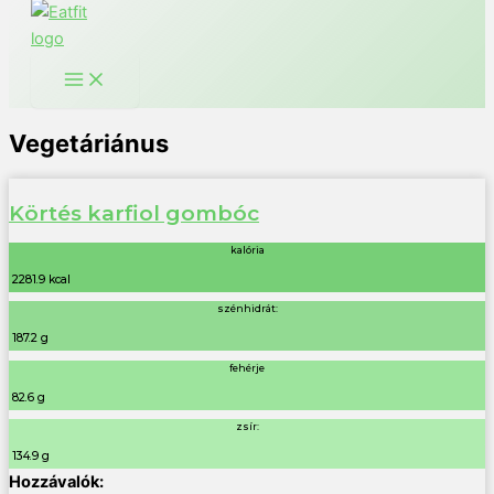
Vegetáriánus
Körtés karfiol gombóc
kalória
2281.9 kcal
szénhidrát:
187.2 g
fehérje
82.6 g
zsír:
134.9 g