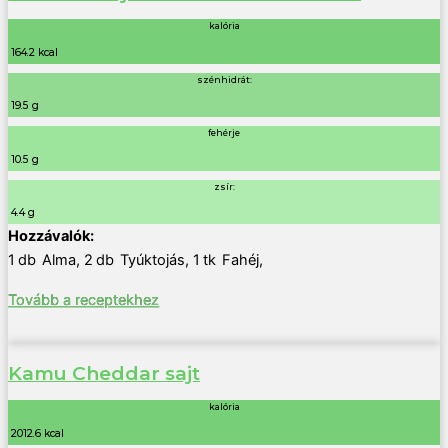
kalória
164.2 kcal
szénhidrát:
19.5 g
fehérje
10.5 g
zsír:
4.4 g
1
db
Alma
,
2
db
Tyúktojás
,
1
tk
Fahéj
,
Tovább a receptekhez
Kamu Cheddar sajt
kalória
2012.6 kcal