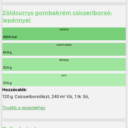
Zöldcurrys gombakrém csicseriborsó-
lepénnyel
kalória
669.8 kcal
szénhidrát:
64.9 g
fehérje
32.6 g
zsír:
23.6 g
120
g
Csicseriborsóliszt
,
240
ml
Víz
,
1
tk
Só
,
Tovább a receptekhez