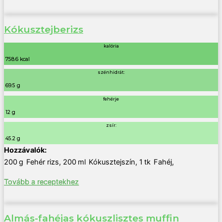
Kókusztejberizs
kalória
758.6 kcal
szénhidrát:
69.5 g
fehérje
12 g
zsír:
45.2 g
200
g
Fehér rizs
,
200
ml
Kókusztejszín
,
1
tk
Fahéj
,
Tovább a receptekhez
Almás-fahéjas kókuszlisztes muffin