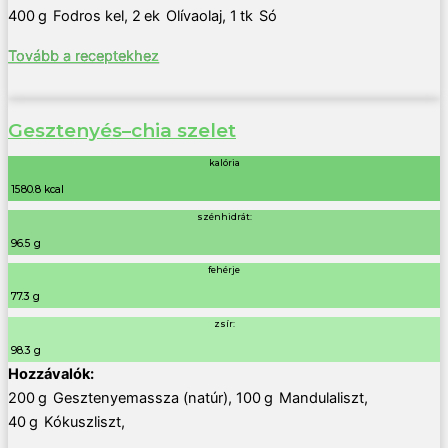
400
g
Fodros kel
,
2
ek
Olívaolaj
,
1
tk
Só
Tovább a receptekhez
Gesztenyés–chia szelet
kalória
1580.8 kcal
szénhidrát:
96.5 g
fehérje
77.3 g
zsír:
98.3 g
200
g
Gesztenyemassza (natúr)
,
100
g
Mandulaliszt
,
40
g
Kókuszliszt
,