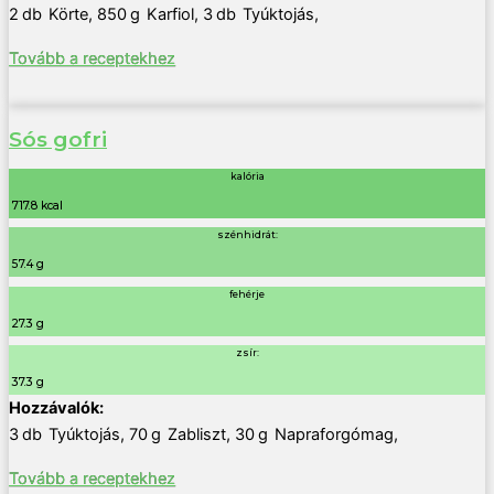
2
db
Körte
,
850
g
Karfiol
,
3
db
Tyúktojás
,
Tovább a receptekhez
Sós gofri
kalória
717.8 kcal
szénhidrát:
57.4 g
fehérje
27.3 g
zsír:
37.3 g
3
db
Tyúktojás
,
70
g
Zabliszt
,
30
g
Napraforgómag
,
Tovább a receptekhez