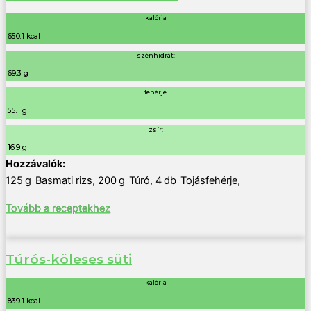
kalória
650.1 kcal
szénhidrát:
69.3 g
fehérje
55.1 g
zsír:
16.9 g
125
g
Basmati rizs
,
200
g
Túró
,
4
db
Tojásfehérje
,
Tovább a receptekhez
Túrós-köleses süti
kalória
839.1 kcal