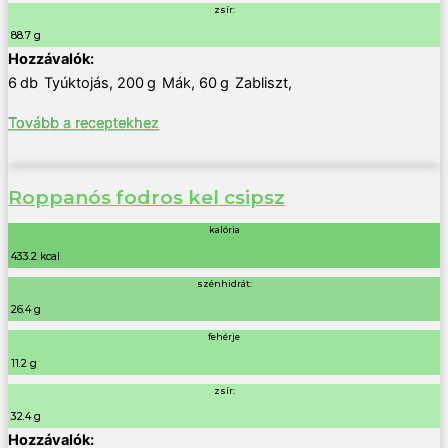
zsír:
88.7 g
6
db
Tyúktojás
,
200
g
Mák
,
60
g
Zabliszt
,
Tovább a receptekhez
Roppanós fodros kel csipsz
kalória
433.2 kcal
szénhidrát:
26.4 g
fehérje
11.2 g
zsír:
32.4 g