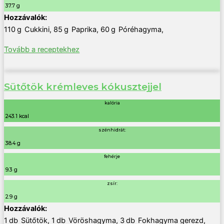
37.7 g
110
g
Cukkini
,
85
g
Paprika
,
60
g
Póréhagyma
,
Tovább a receptekhez
Sütőtök krémleves kókusztejjel
kalória
243.1 kcal
szénhidrát:
38.4 g
fehérje
9.3 g
zsír:
2.9 g
1
db
Sütőtök
,
1
db
Vöröshagyma
,
3
db
Fokhagyma gerezd
,