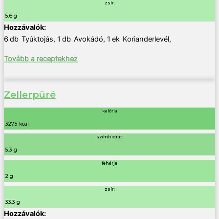
zsír:
5.6 g
6
db
Tyúktojás
,
1
db
Avokádó
,
1
ek
Korianderlevél
,
Tovább a receptekhez
Zellerpüré
kalória
327.5 kcal
szénhidrát:
5.3 g
fehérje
2 g
zsír:
33.3 g