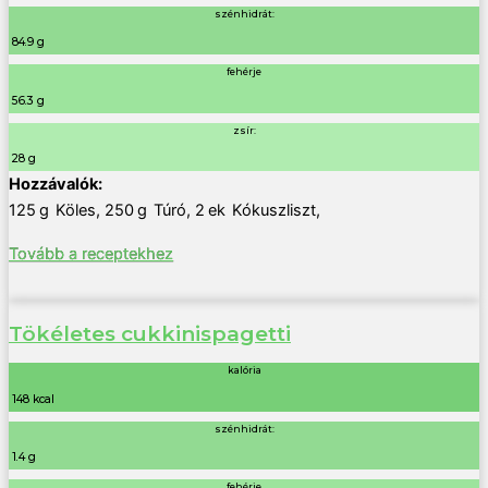
szénhidrát:
84.9 g
fehérje
56.3 g
zsír:
28 g
125
g
Köles
,
250
g
Túró
,
2
ek
Kókuszliszt
,
Tovább a receptekhez
Tökéletes cukkinispagetti
kalória
148 kcal
szénhidrát:
1.4 g
fehérje