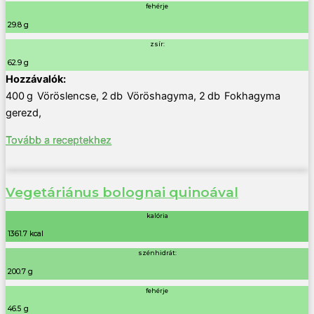
fehérje
29.8 g
zsír:
62.9 g
400
g
Vöröslencse
,
2
db
Vöröshagyma
,
2
db
Fokhagyma
gerezd
,
Tovább a receptekhez
Vegetáriánus bolognai quinoával
kalória
1361.7 kcal
szénhidrát:
200.7 g
fehérje
46.5 g