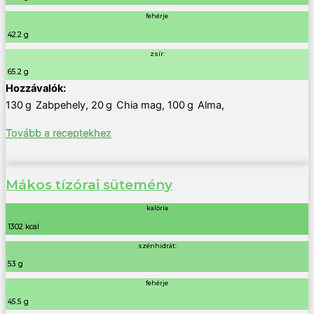
fehérje
42.2 g
zsír:
65.2 g
130
g
Zabpehely
,
20
g
Chia mag
,
100
g
Alma
,
Tovább a receptekhez
Mákos tízórai sütemény
kalória
1302 kcal
szénhidrát:
53 g
fehérje
45.5 g