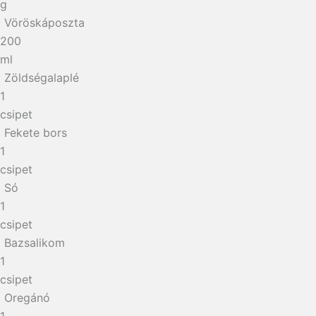
g
Vöröskáposzta
200
ml
Zöldségalaplé
1
csipet
Fekete bors
1
csipet
Só
1
csipet
Bazsalikom
1
csipet
Oregánó