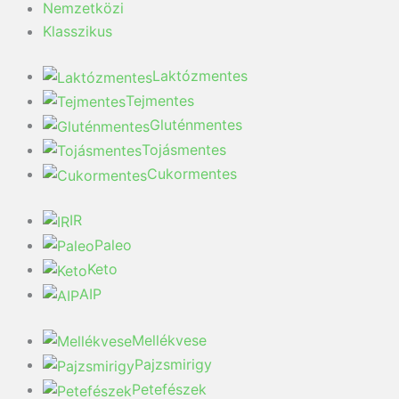
Nemzetközi
Klasszikus
Laktózmentes
Tejmentes
Gluténmentes
Tojásmentes
Cukormentes
IR
Paleo
Keto
AIP
Mellékvese
Pajzsmirigy
Petefészek