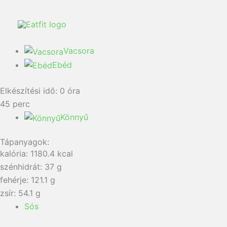
Vacsora
Ebéd
Elkészítési idő:
0
óra
45
perc
Könnyű
Tápanyagok:
kalória: 1180.4 kcal
szénhidrát: 37 g
fehérje: 121.1 g
zsír: 54.1 g
Sós