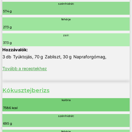
szénhidrát:
57.4 g
fehérje
27.3 g
zsír:
37.3 g
3
db
Tyúktojás
,
70
g
Zabliszt
,
30
g
Napraforgómag
,
Tovább a receptekhez
Kókusztejberizs
kalória
758.6 kcal
szénhidrát:
69.5 g
fehérje