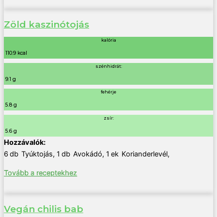
Zöld kaszinótojás
kalória
110.9 kcal
szénhidrát:
9.1 g
fehérje
5.8 g
zsír:
5.6 g
6
db
Tyúktojás
,
1
db
Avokádó
,
1
ek
Korianderlevél
,
Tovább a receptekhez
Vegán chilis bab