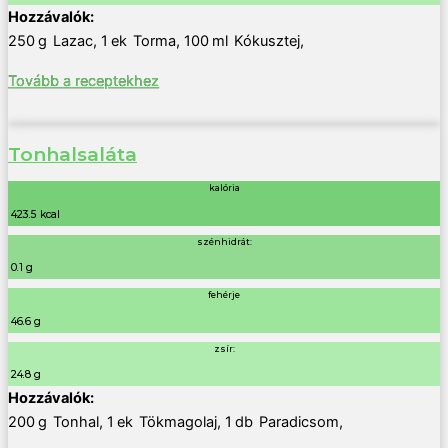
250
g
Lazac
,
1
ek
Torma
,
100
ml
Kókusztej
,
Tovább a receptekhez
Tonhalsaláta
kalória
423.5 kcal
szénhidrát:
0.1 g
fehérje
46.6 g
zsír:
24.8 g
200
g
Tonhal
,
1
ek
Tökmagolaj
,
1
db
Paradicsom
,