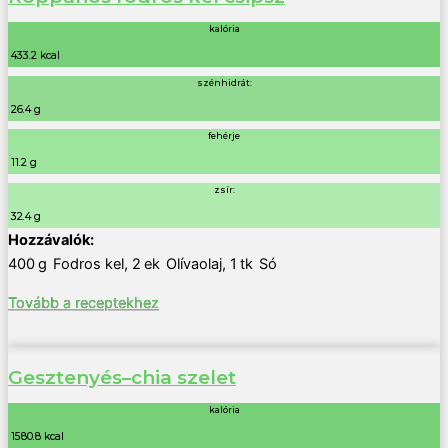
kalória
433.2 kcal
szénhidrát:
26.4 g
fehérje
11.2 g
zsír:
32.4 g
400
g
Fodros kel
,
2
ek
Olívaolaj
,
1
tk
Só
Tovább a receptekhez
Gesztenyés–chia szelet
kalória
1580.8 kcal