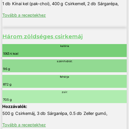
1
db
Kínai kel (pak-choi)
,
400
g
Csirkemell
,
2
db
Sárgarépa
,
Tovább a receptekhez
Három zöldséges csirkemáj
kalória
1063.4 kcal
szénhidrát:
9.6 g
fehérje
87.2 g
zsír:
70.5 g
500
g
Csirkemáj
,
3
db
Sárgarépa
,
0.5
db
Zeller gumó
,
Tovább a receptekhez