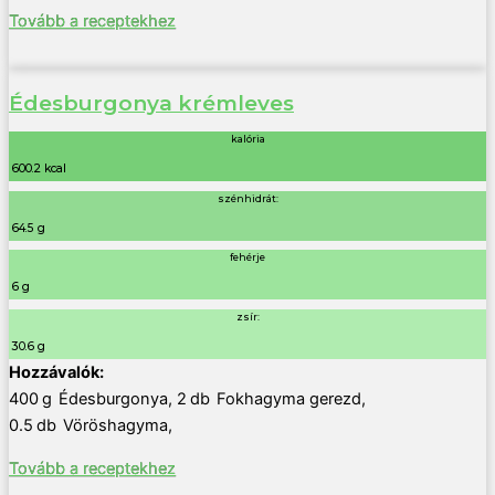
Tovább a receptekhez
Édesburgonya krémleves
kalória
600.2 kcal
szénhidrát:
64.5 g
fehérje
6 g
zsír:
30.6 g
400
g
Édesburgonya
,
2
db
Fokhagyma gerezd
,
0.5
db
Vöröshagyma
,
Tovább a receptekhez