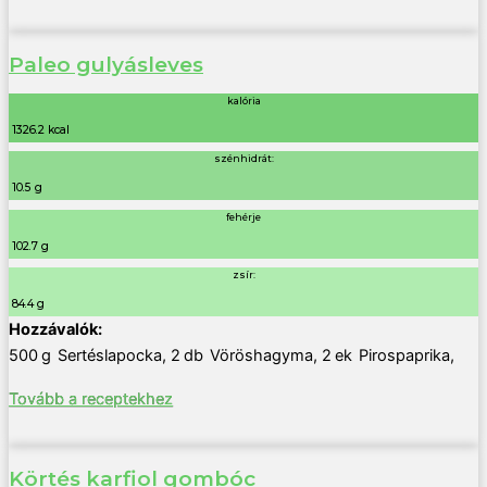
Paleo gulyásleves
kalória
1326.2 kcal
szénhidrát:
10.5 g
fehérje
102.7 g
zsír:
84.4 g
500
g
Sertéslapocka
,
2
db
Vöröshagyma
,
2
ek
Pirospaprika
,
Tovább a receptekhez
Körtés karfiol gombóc