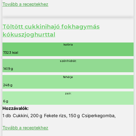
Tovább a receptekhez
Töltött cukkinihajó fokhagymás
kókuszjoghurttal
kalória
732.3 kcal
szénhidrát:
141.9 g
fehérje
24.8 g
zsír:
6 g
1
db
Cukkini
,
200
g
Fekete rizs
,
150
g
Csiperkegomba
,
Tovább a receptekhez