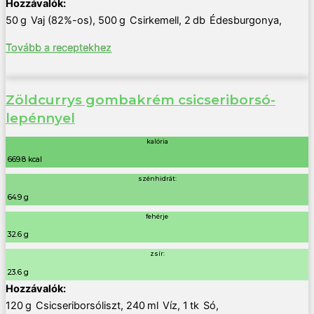
50
g
Vaj (82%-os)
,
500
g
Csirkemell
,
2
db
Édesburgonya
,
Tovább a receptekhez
Zöldcurrys gombakrém csicseriborsó-
lepénnyel
kalória
669.8 kcal
szénhidrát:
64.9 g
fehérje
32.6 g
zsír:
23.6 g
120
g
Csicseriborsóliszt
,
240
ml
Víz
,
1
tk
Só
,