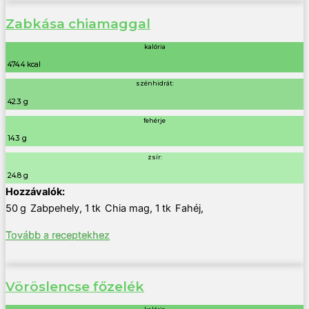
Zabkása chiamaggal
kalória
474.4 kcal
szénhidrát:
42.3 g
fehérje
14.3 g
zsír:
24.8 g
50
g
Zabpehely
,
1
tk
Chia mag
,
1
tk
Fahéj
,
Tovább a receptekhez
Vöröslencse főzelék