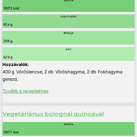
kalória
1007.3 kcal
szénhidrát:
83.4 g
fehérje
29.8 g
zsír:
62.9 g
400
g
Vöröslencse
,
2
db
Vöröshagyma
,
2
db
Fokhagyma
gerezd
,
Tovább a receptekhez
Vegetáriánus bolognai quinoával
kalória
1361.7 kcal