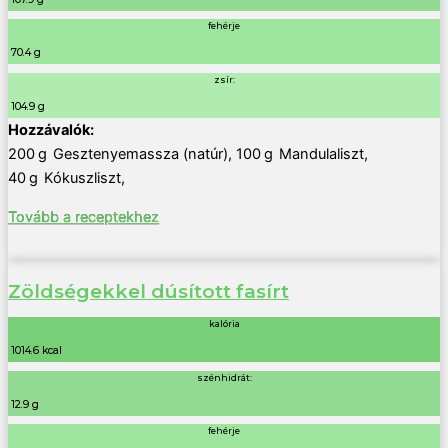
fehérje
70.4 g
zsír:
104.9 g
200
g
Gesztenyemassza (natúr)
,
100
g
Mandulaliszt
,
40
g
Kókuszliszt
,
Tovább a receptekhez
Zöldségekkel dúsított fasírt
kalória
1014.6 kcal
szénhidrát:
12.9 g
fehérje