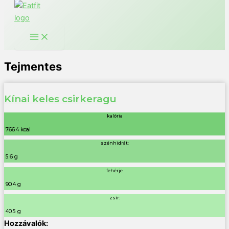
Tejmentes
Kínai keles csirkeragu
kalória
766.4 kcal
szénhidrát:
5.6 g
fehérje
90.4 g
zsír:
40.5 g