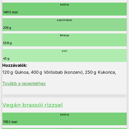
kalória
1481.5 kcal
szénhidrát:
209 g
fehérje
53.8 g
zsír:
43 g
120
g
Quinoa
,
400
g
Vörösbab (konzerv)
,
250
g
Kukorica
,
Tovább a receptekhez
Vegán brassói rizzsel
kalória
793.5 kcal