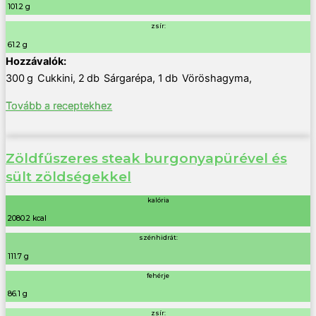
101.2 g
zsír:
61.2 g
300
g
Cukkini
,
2
db
Sárgarépa
,
1
db
Vöröshagyma
,
Tovább a receptekhez
Zöldfűszeres steak burgonyapürével és
sült zöldségekkel
kalória
2080.2 kcal
szénhidrát:
111.7 g
fehérje
86.1 g
zsír: