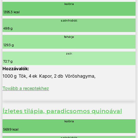
kalória
1395.3 kcal
szénhidrát:
49.8 g
fehérje
129.3 g
zsír:
72.7 g
1000
g
Tök
,
4
ek
Kapor
,
2
db
Vöröshagyma
,
Tovább a receptekhez
Ízletes tilápia, paradicsomos quinoával
kalória
569.9 kcal
szénhidrát: