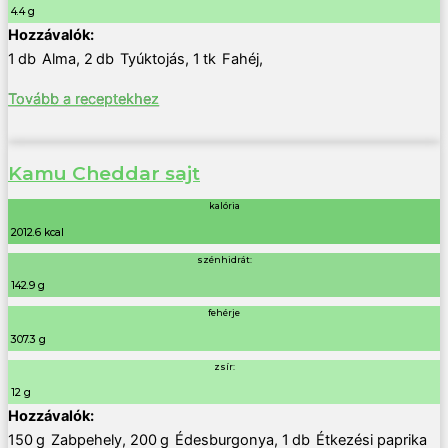
4.4 g
1
db
Alma
,
2
db
Tyúktojás
,
1
tk
Fahéj
,
Tovább a receptekhez
Kamu Cheddar sajt
kalória
2012.6 kcal
szénhidrát:
142.9 g
fehérje
307.3 g
zsír:
12 g
150
g
Zabpehely
,
200
g
Édesburgonya
,
1
db
Étkezési paprika