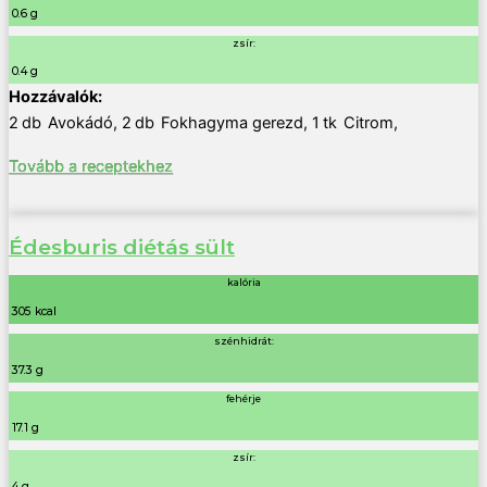
0.6 g
zsír:
0.4 g
2
db
Avokádó
,
2
db
Fokhagyma gerezd
,
1
tk
Citrom
,
Tovább a receptekhez
Édesburis diétás sült
kalória
305 kcal
szénhidrát:
37.3 g
fehérje
17.1 g
zsír:
4 g