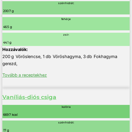
szénhidrát:
200.7 g
fehérje
46.5 g
zsír:
44.1 g
200
g
Vöröslencse
,
1
db
Vöröshagyma
,
3
db
Fokhagyma
gerezd
,
Tovább a receptekhez
Vaníliás-diós csiga
kalória
669.7 kcal
szénhidrát:
17 g