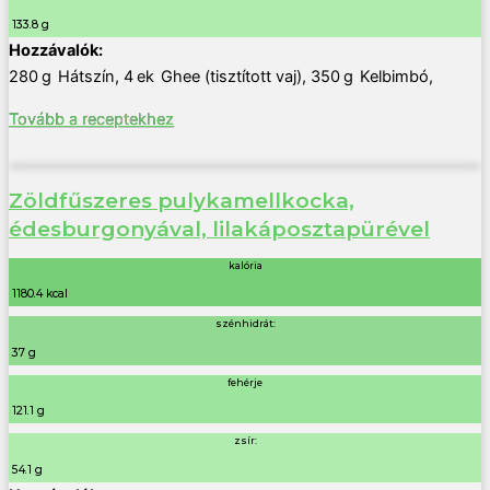
133.8 g
280
g
Hátszín
,
4
ek
Ghee (tisztított vaj)
,
350
g
Kelbimbó
,
Tovább a receptekhez
Zöldfűszeres pulykamellkocka,
édesburgonyával, lilakáposztapürével
kalória
1180.4 kcal
szénhidrát:
37 g
fehérje
121.1 g
zsír:
54.1 g