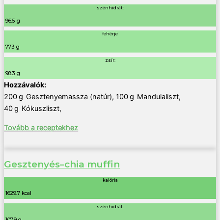
szénhidrát:
96.5 g
fehérje
77.3 g
zsír:
98.3 g
200
g
Gesztenyemassza (natúr)
,
100
g
Mandulaliszt
,
40
g
Kókuszliszt
,
Tovább a receptekhez
Gesztenyés–chia muffin
kalória
1629.7 kcal
szénhidrát:
107.9 g