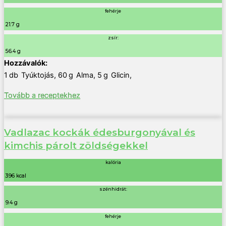
fehérje
21.7 g
zsír:
56.4 g
1
db
Tyúktojás
,
60
g
Alma
,
5
g
Glicin
,
Tovább a receptekhez
Vadlazac kockák édesburgonyával és
kimchis párolt zöldségekkel
kalória
396 kcal
szénhidrát:
9.4 g
fehérje