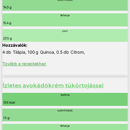
74.3 g
fehérje
15.4 g
zsír:
23.5 g
4
db
Tilápia
,
100
g
Quinoa
,
0.5
db
Citrom
,
Tovább a receptekhez
Ízletes avokádókrém tükörtojással
kalória
13.6 kcal
szénhidrát:
1.5 g
fehérje