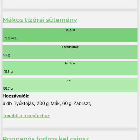
Mákos tízórai sütemény
kalória
1302 kcal
szénhidrát:
53 g
fehérje
45.5 g
zsír:
88.7 g
6
db
Tyúktojás
,
200
g
Mák
,
60
g
Zabliszt
,
Tovább a receptekhez
Roppanós fodros kel csipsz