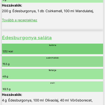
200
g
Édesburgonya
,
1
db
Csirkemell
,
100
ml
Mandulatej
,
Tovább a receptekhez
Édesburgonya saláta
kalória
1232 kcal
szénhidrát:
75.5 g
fehérje
4.8 g
zsír:
102.3 g
4
g
Édesburgonya
,
100
ml
Olívaolaj
,
40
ml
Vörösborecet
,