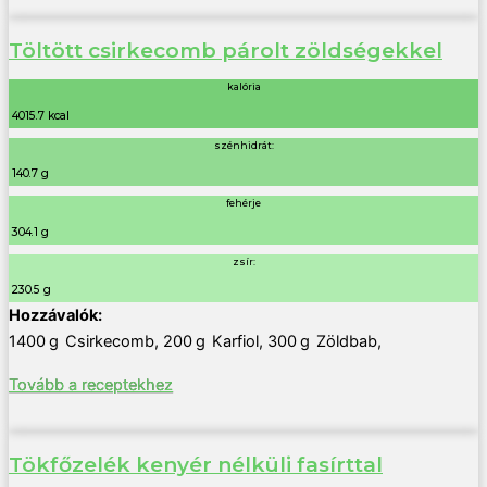
Töltött csirkecomb párolt zöldségekkel
kalória
4015.7 kcal
szénhidrát:
140.7 g
fehérje
304.1 g
zsír:
230.5 g
1400
g
Csirkecomb
,
200
g
Karfiol
,
300
g
Zöldbab
,
Tovább a receptekhez
Tökfőzelék kenyér nélküli fasírttal