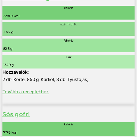
kalória
2281.9 kcal
szénhidrát:
187.2 g
fehérje
82.6 g
zsír:
134.9 g
2
db
Körte
,
850
g
Karfiol
,
3
db
Tyúktojás
,
Tovább a receptekhez
Sós gofri
kalória
717.8 kcal