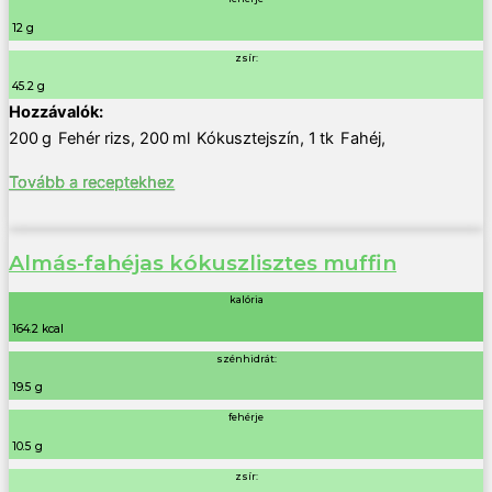
12 g
zsír:
45.2 g
200
g
Fehér rizs
,
200
ml
Kókusztejszín
,
1
tk
Fahéj
,
Tovább a receptekhez
Almás-fahéjas kókuszlisztes muffin
kalória
164.2 kcal
szénhidrát:
19.5 g
fehérje
10.5 g
zsír: