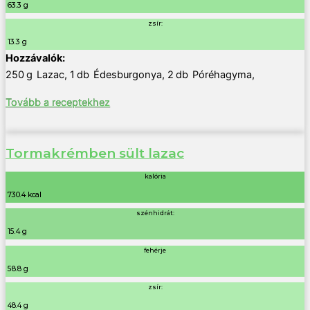
63.3 g
zsír:
13.3 g
250
g
Lazac
,
1
db
Édesburgonya
,
2
db
Póréhagyma
,
Tovább a receptekhez
Tormakrémben sült lazac
kalória
730.4 kcal
szénhidrát:
15.4 g
fehérje
58.8 g
zsír:
48.4 g