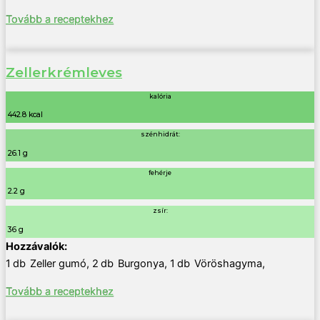
Tovább a receptekhez
Zellerkrémleves
kalória
442.8 kcal
szénhidrát:
26.1 g
fehérje
2.2 g
zsír:
36 g
1
db
Zeller gumó
,
2
db
Burgonya
,
1
db
Vöröshagyma
,
Tovább a receptekhez