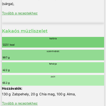
(sárga)
,
Tovább a receptekhez
Kakaós müzliszelet
kalória
1223.1 kcal
szénhidrát:
99.7 g
fehérje
42.2 g
zsír:
65.2 g
130
g
Zabpehely
,
20
g
Chia mag
,
100
g
Alma
,
Tovább a receptekhez