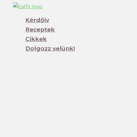
Ugrás
a
Kérdőív
tartalomra
Receptek
Cikkek
Dolgozz velünk!