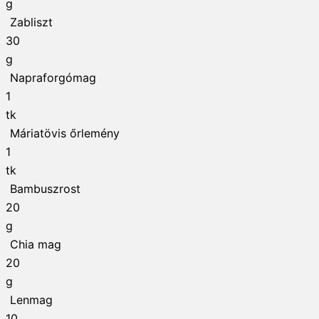
g
Zabliszt
30
g
Napraforgómag
1
tk
Máriatövis őrlemény
1
tk
Bambuszrost
20
g
Chia mag
20
g
Lenmag
10