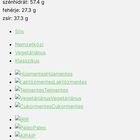
szénhidrát: 57.4 g
fehérje: 27.3 g
zsír: 37.3 g
Sós
Nemzetközi
Vegetáriánus
Klasszikus
Húsmentes
Laktózmentes
Tejmentes
Vegetáriánus
Cukormentes
IR
Paleo
AIP