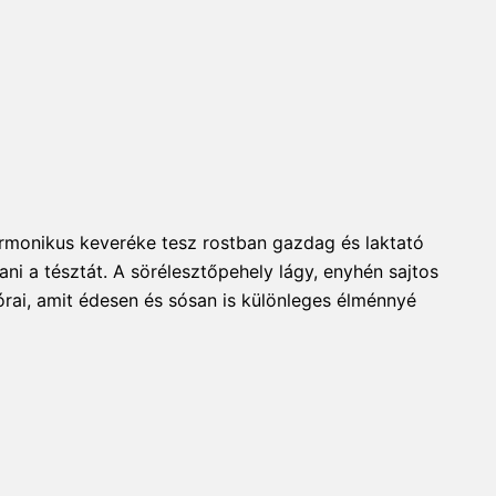
harmonikus keveréke tesz rostban gazdag és laktató
 a tésztát. A sörélesztőpehely lágy, enyhén sajtos
órai, amit édesen és sósan is különleges élménnyé