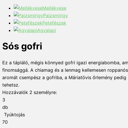
Mellékvese
Pajzsmirigy
Petefészek
Agyalapi
Sós gofri
Ez a tápláló, mégis könnyed gofri igazi energiabomba, am
finomsággá. A chiamag és a lenmag kellemesen roppanós t
aromát csempész a gofriba, a Máriatövis őrlemény pedig e
tehetsz.
Hozzávalók
2
személyre:
3
db
Tyúktojás
70