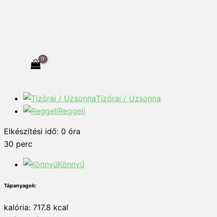
Tízórai / Uzsonna
Reggeli
Elkészítési idő:
0
óra
30
perc
Könnyű
Tápanyagok:
kalória: 717.8 kcal