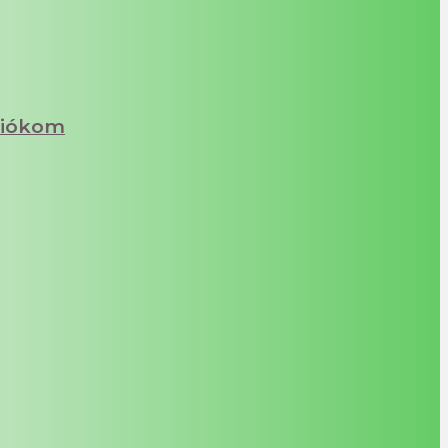
iókom