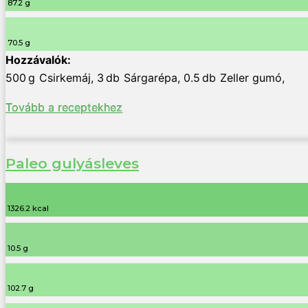
87.2 g
70.5 g
500
g
Csirkemáj
,
3
db
Sárgarépa
,
0.5
db
Zeller gumó
,
Tovább a receptekhez
Paleo gulyásleves
1326.2 kcal
10.5 g
102.7 g