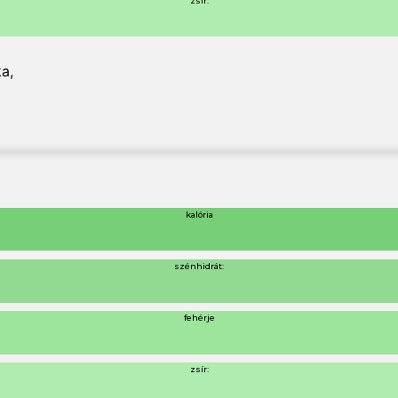
zsír:
ka
,
kalória
szénhidrát:
fehérje
zsír: