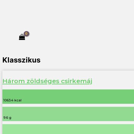
Klasszikus
Három zöldséges csirkemáj
1063.4 kcal
9.6 g