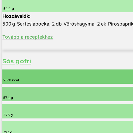
84.4 g
500
g
Sertéslapocka
,
2
db
Vöröshagyma
,
2
ek
Pirospapri
Tovább a receptekhez
Sós gofri
717.8 kcal
57.4 g
27.3 g
37.3 g