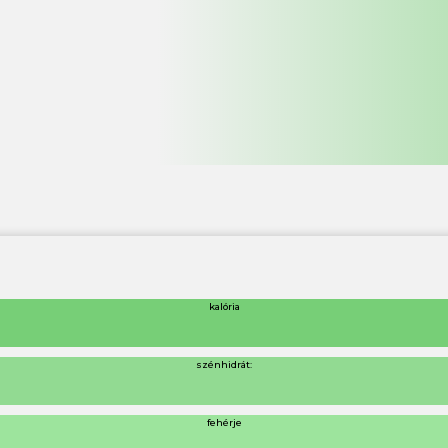
kalória
szénhidrát:
fehérje