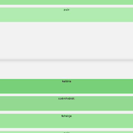
zsír:
kalória
szénhidrát:
fehérje