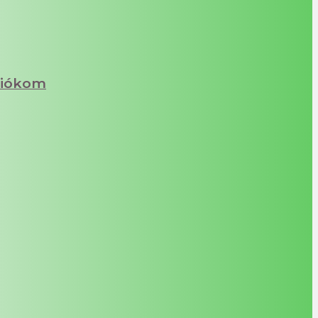
iókom