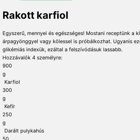
Rakott karfiol
Egyszerű, mennyei és egészséges! Mostani receptünk a kl
árpagyönggyel vagy kölessel is próbálkozhat. Ugyanis ez
glikémiás indexük, ezáltal a felszívódásuk lassabb.
Hozzávalók
4
személyre:
900
g
Karfiol
300
g
Kefír
250
g
Darált pulykahús
50