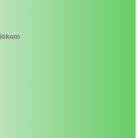
iókom