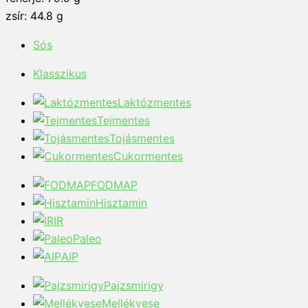
zsír: 44.8 g
Sós
Klasszikus
Laktózmentes
Tejmentes
Tojásmentes
Cukormentes
FODMAP
Hisztamin
IR
Paleo
AIP
Pajzsmirigy
Mellékvese