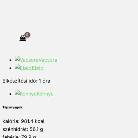
Vacsora
Ebéd
Elkészítési idő:
1
óra
Könnyű
Tápanyagok:
kalória: 981.4 kcal
szénhidrát: 56.1 g
fehérje: 79.9 g