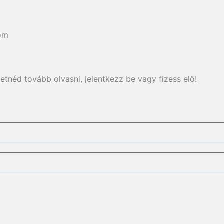
om
etnéd tovább olvasni, jelentkezz be vagy fizess elő!