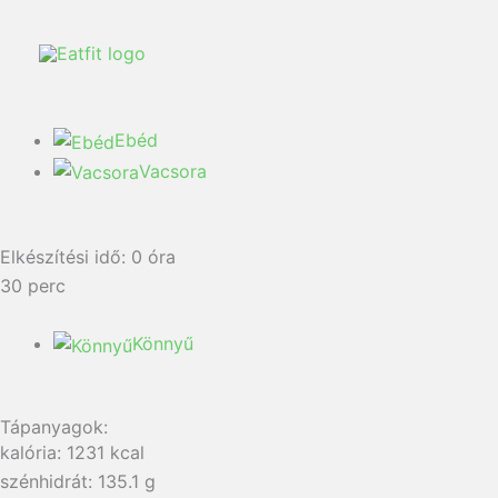
Ebéd
Vacsora
Elkészítési idő:
0
óra
30
perc
Könnyű
Tápanyagok:
kalória: 1231 kcal
szénhidrát: 135.1 g