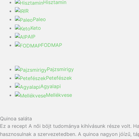
Hisztamin
IR
Paleo
Keto
AIP
FODMAP
Pajzsmirigy
Petefészek
Agyalapi
Mellékvese
Quinoa saláta
Ez a recept A női böjt tudománya kihívásunk része volt. 
hasznosulnak a szervezetedben. A quinoa nagyon jóízű, tá