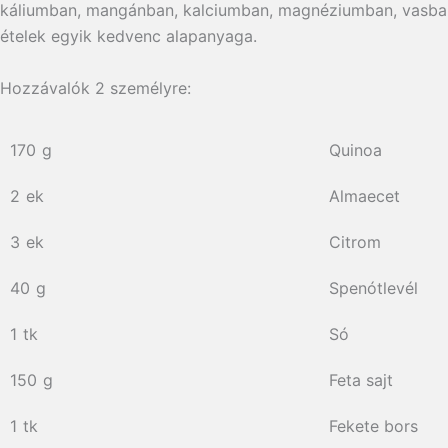
káliumban, mangánban, kalciumban, magnéziumban, vasban, 
ételek egyik kedvenc alapanyaga.
Hozzávalók
2
személyre:
170
g
Quinoa
2
ek
Almaecet
3
ek
Citrom
40
g
Spenótlevél
1
tk
Só
150
g
Feta sajt
1
tk
Fekete bors