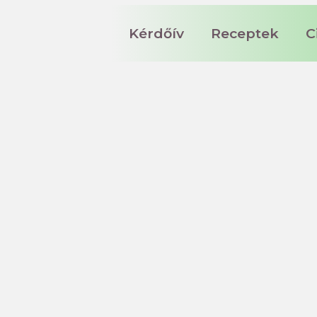
Kérdőív
Receptek
C