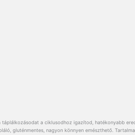
Ha táplálkozásodat a ciklusodhoz igazítod, hatékonyabb er
pláló, gluténmentes, nagyon könnyen emészthető. Tartalma