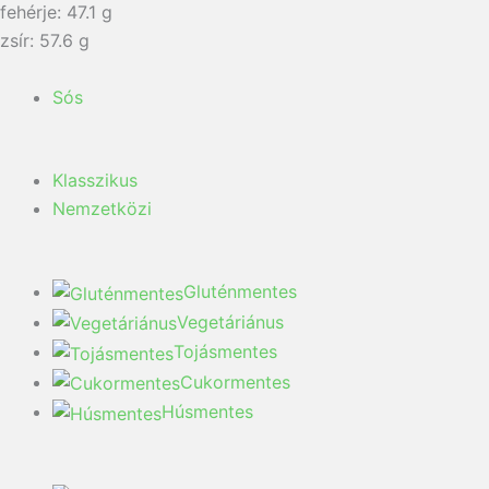
fehérje: 47.1 g
zsír: 57.6 g
Sós
Klasszikus
Nemzetközi
Gluténmentes
Vegetáriánus
Tojásmentes
Cukormentes
Húsmentes