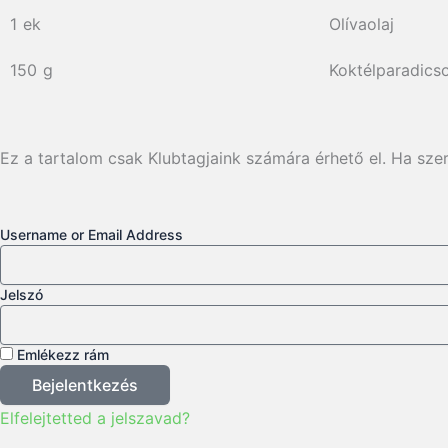
1
ek
Olívaolaj
150
g
Koktélparadics
Ez a tartalom csak Klubtagjaink számára érhető el. Ha szer
Username or Email Address
Jelszó
Emlékezz rám
Bejelentkezés
Elfelejtetted a jelszavad?