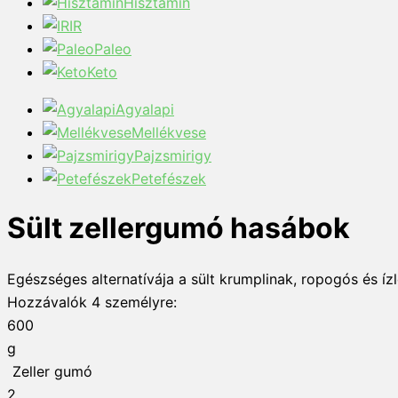
Hisztamin
IR
Paleo
Keto
Agyalapi
Mellékvese
Pajzsmirigy
Petefészek
Sült zellergumó hasábok
Egészséges alternatívája a sült krumplinak, ropogós és ízl
Hozzávalók
4
személyre:
600
g
Zeller gumó
2