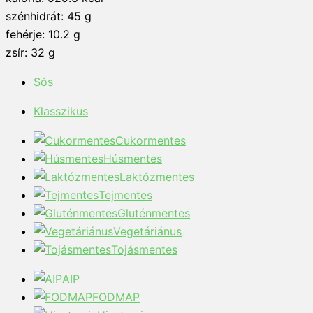
szénhidrát: 45 g
fehérje: 10.2 g
zsír: 32 g
Sós
Klasszikus
Cukormentes
Húsmentes
Laktózmentes
Tejmentes
Gluténmentes
Vegetáriánus
Tojásmentes
AIP
FODMAP