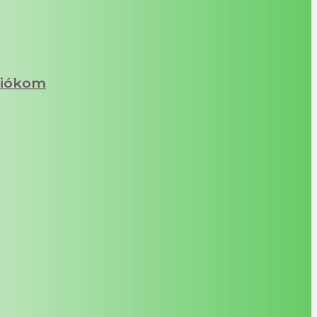
iókom