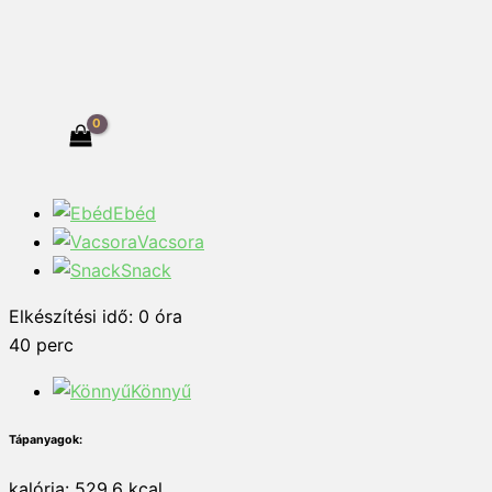
Ebéd
Vacsora
Snack
Elkészítési idő:
0
óra
40
perc
Könnyű
Tápanyagok:
kalória: 529.6 kcal