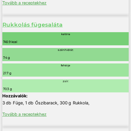
Tovább a receptekhez
Rukkolás fügesaláta
kalória
745.9 kcal
szénhidrát:
7.4 g
fehérje
21.7 g
zsír:
70.3 g
3
db
Füge
,
1
db
Őszibarack
,
300
g
Rukkola
,
Tovább a receptekhez