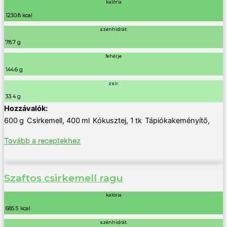
kalória
1230.8 kcal
szénhidrát:
78.7 g
fehérje
144.6 g
zsír:
33.4 g
600
g
Csirkemell
,
400
ml
Kókusztej
,
1
tk
Tápiókakeményítő
,
Tovább a receptekhez
Szaftos csirkemell ragu
kalória
685.5 kcal
szénhidrát: