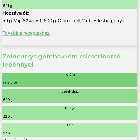
54.1 g
50
g
Vaj (82%-os)
,
500
g
Csirkemell
,
2
db
Édesburgonya
,
Tovább a receptekhez
Zöldcurrys gombakrém csicseriborsó-
lepénnyel
kalória
669.8 kcal
szénhidrát:
64.9 g
fehérje
32.6 g
zsír:
23.6 g