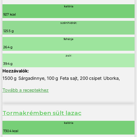
kalória
927 kcal
szénhidrát:
125.5 g
fehérje
26.4 g
zsír:
39.4 g
1500
g
Sárgadinnye
,
100
g
Feta sajt
,
200
csipet
Uborka
,
Tovább a receptekhez
Tormakrémben sült lazac
kalória
730.4 kcal