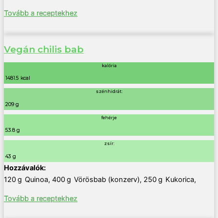
Tovább a receptekhez
Vegán chilis bab
kalória
1481.5 kcal
szénhidrát:
209 g
fehérje
53.8 g
zsír:
43 g
120
g
Quinoa
,
400
g
Vörösbab (konzerv)
,
250
g
Kukorica
,
Tovább a receptekhez