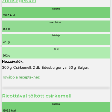
zöldségekkel
kalória
594.3 kcal
szénhidrát:
13.8 g
fehérje
72.1 g
zsír:
26.2 g
300
g
Csirkemell
,
2
db
Édesburgonya
,
50
g
Bulgur
,
Tovább a receptekhez
Ricottával töltött csirkemell
kalória
1602.2 kcal