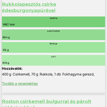
Rukkolapesztós csirke
édesburgonyapürével
kalória
1482.1 kcal
szénhidrát:
69.4 g
fehérje
102 g
zsír:
81.8 g
400
g
Csirkemell
,
70
g
Rukkola
,
1
db
Fokhagyma gerezd
,
Tovább a receptekhez
Roston csirkemell bulgurral és párolt