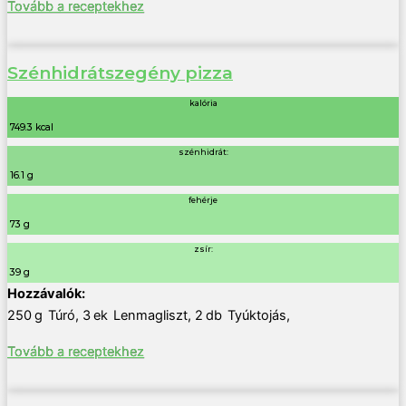
Tovább a receptekhez
Szénhidrátszegény pizza
kalória
749.3 kcal
szénhidrát:
16.1 g
fehérje
73 g
zsír:
39 g
250
g
Túró
,
3
ek
Lenmagliszt
,
2
db
Tyúktojás
,
Tovább a receptekhez