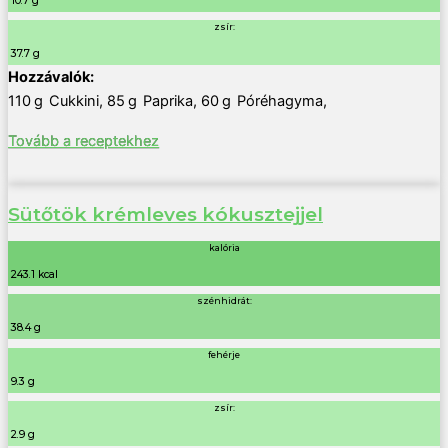
10.7 g
zsír:
37.7 g
110
g
Cukkini
,
85
g
Paprika
,
60
g
Póréhagyma
,
Tovább a receptekhez
Sütőtök krémleves kókusztejjel
kalória
243.1 kcal
szénhidrát:
38.4 g
fehérje
9.3 g
zsír:
2.9 g