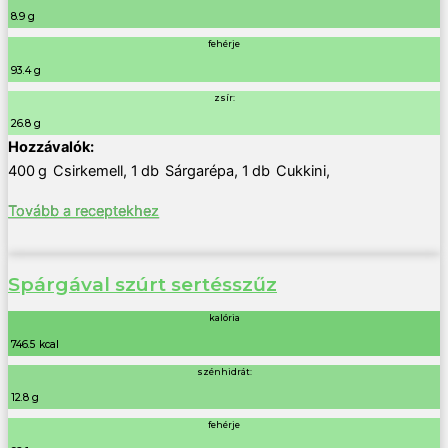
8.9 g
fehérje
93.4 g
zsír:
26.8 g
400
g
Csirkemell
,
1
db
Sárgarépa
,
1
db
Cukkini
,
Tovább a receptekhez
Spárgával szúrt sertésszűz
kalória
746.5 kcal
szénhidrát:
12.8 g
fehérje