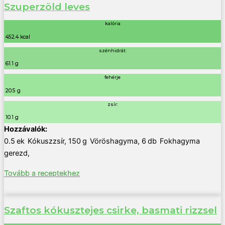
Szuperzöld leves
kalória
452.4 kcal
szénhidrát:
61.1 g
fehérje
20.5 g
zsír:
10.1 g
0.5
ek
Kókuszzsír
,
150
g
Vöröshagyma
,
6
db
Fokhagyma
gerezd
,
Tovább a receptekhez
Szaftos kókusztejes csirke, basmati rizzsel