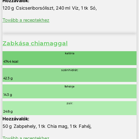
120
g
Csicseriborsóliszt
,
240
ml
Víz
,
1
tk
Só
,
Tovább a receptekhez
Zabkása chiamaggal
kalória
474.4 kcal
szénhidrát:
42.3 g
fehérje
14.3 g
zsír:
24.8 g
50
g
Zabpehely
,
1
tk
Chia mag
,
1
tk
Fahéj
,
Tovább a receptekhez