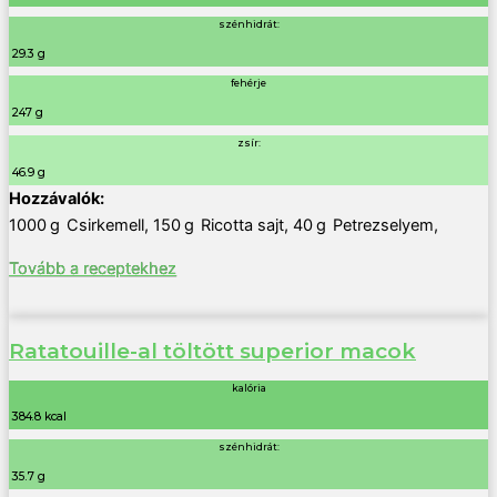
szénhidrát:
29.3 g
fehérje
247 g
zsír:
46.9 g
1000
g
Csirkemell
,
150
g
Ricotta sajt
,
40
g
Petrezselyem
,
Tovább a receptekhez
Ratatouille-al töltött superior macok
kalória
384.8 kcal
szénhidrát:
35.7 g