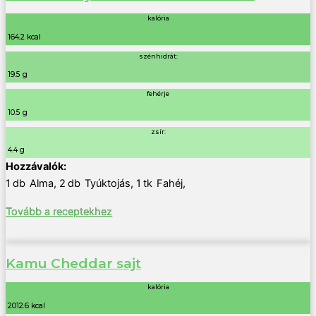
kalória
164.2 kcal
szénhidrát:
19.5 g
fehérje
10.5 g
zsír:
4.4 g
1
db
Alma
,
2
db
Tyúktojás
,
1
tk
Fahéj
,
Tovább a receptekhez
Kamu Cheddar sajt
kalória
2012.6 kcal