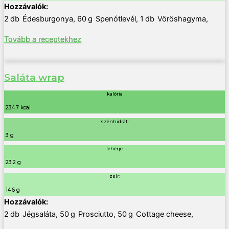
2
db
Édesburgonya
,
60
g
Spenótlevél
,
1
db
Vöröshagyma
,
Tovább a receptekhez
Saláta wrap
kalória
234.7 kcal
szénhidrát:
3 g
fehérje
23.2 g
zsír:
14.6 g
2
db
Jégsaláta
,
50
g
Prosciutto
,
50
g
Cottage cheese
,