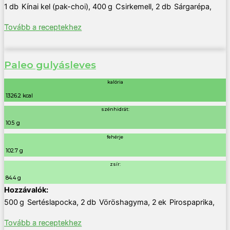
1
db
Kínai kel (pak-choi)
,
400
g
Csirkemell
,
2
db
Sárgarépa
,
Tovább a receptekhez
Paleo gulyásleves
kalória
1326.2 kcal
szénhidrát:
10.5 g
fehérje
102.7 g
zsír:
84.4 g
500
g
Sertéslapocka
,
2
db
Vöröshagyma
,
2
ek
Pirospaprika
,
Tovább a receptekhez