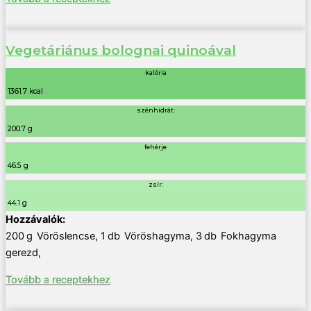
Vegetáriánus bolognai quinoával
kalória
1361.7 kcal
szénhidrát:
200.7 g
fehérje
46.5 g
zsír:
44.1 g
200
g
Vöröslencse
,
1
db
Vöröshagyma
,
3
db
Fokhagyma
gerezd
,
Tovább a receptekhez