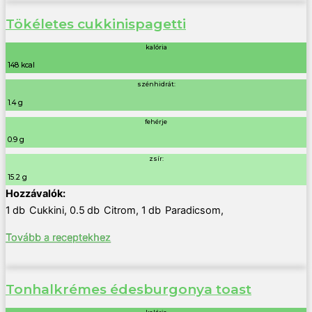
Tökéletes cukkinispagetti
kalória
148 kcal
szénhidrát:
1.4 g
fehérje
0.9 g
zsír:
15.2 g
1
db
Cukkini
,
0.5
db
Citrom
,
1
db
Paradicsom
,
Tovább a receptekhez
Tonhalkrémes édesburgonya toast