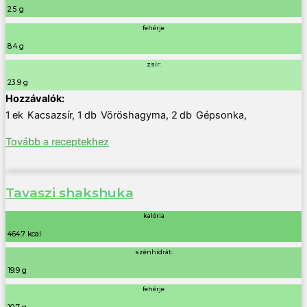
2.5 g
fehérje
8.4 g
zsír:
23.9 g
1
ek
Kacsazsír
,
1
db
Vöröshagyma
,
2
db
Gépsonka
,
Tovább a receptekhez
Tavaszi shakshuka
kalória
464.7 kcal
szénhidrát:
19.9 g
fehérje