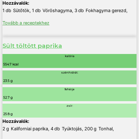
1
db
Sütőtök
,
1
db
Vöröshagyma
,
3
db
Fokhagyma gerezd
,
Tovább a receptekhez
Sült töltött paprika
kalória
554.7 kcal
szénhidrát:
23.5 g
fehérje
52.7 g
zsír:
25.8 g
2
g
Kaliforniai paprika
,
4
db
Tyúktojás
,
200
g
Tonhal
,