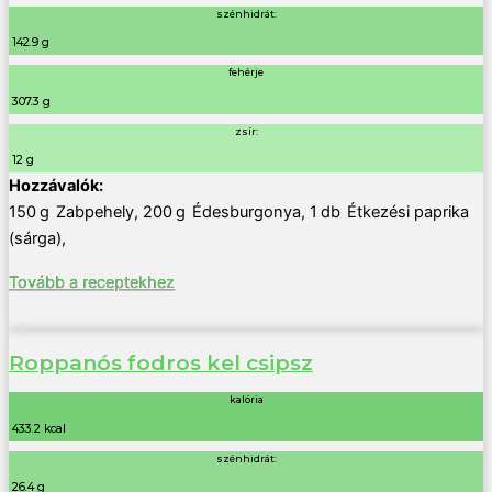
szénhidrát:
142.9 g
fehérje
307.3 g
zsír:
12 g
150
g
Zabpehely
,
200
g
Édesburgonya
,
1
db
Étkezési paprika
(sárga)
,
Tovább a receptekhez
Roppanós fodros kel csipsz
kalória
433.2 kcal
szénhidrát:
26.4 g