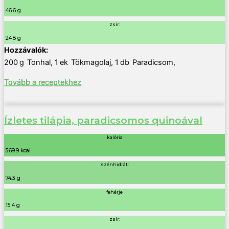
46.6 g
zsír:
24.8 g
200
g
Tonhal
,
1
ek
Tökmagolaj
,
1
db
Paradicsom
,
Tovább a receptekhez
Ízletes tilápia, paradicsomos quinoával
kalória
569.9 kcal
szénhidrát:
74.3 g
fehérje
15.4 g
zsír: