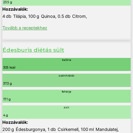
23.5 g
4
db
Tilápia
,
100
g
Quinoa
,
0.5
db
Citrom
,
Tovább a receptekhez
Édesburis diétás sült
kalória
305 kcal
szénhidrát:
37.3 g
fehérje
17.1 g
zsír:
4 g
200
g
Édesburgonya
,
1
db
Csirkemell
,
100
ml
Mandulatej
,