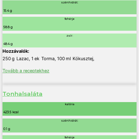
szénhidrát:
15.4 g
fehérje
58.8 g
zsír:
48.4 g
250
g
Lazac
,
1
ek
Torma
,
100
ml
Kókusztej
,
Tovább a receptekhez
Tonhalsaláta
kalória
423.5 kcal
szénhidrát:
0.1 g
fehérje