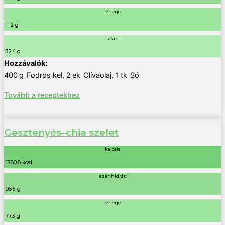
fehérje
11.2 g
zsír:
32.4 g
400
g
Fodros kel
,
2
ek
Olívaolaj
,
1
tk
Só
Tovább a receptekhez
Gesztenyés–chia szelet
kalória
1580.8 kcal
szénhidrát:
96.5 g
fehérje
77.3 g