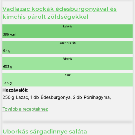
Vadlazac kockák édesburgonyával és
kimchis párolt zöldségekkel
kalória
396 kcal
szénhidrát:
9.4 g
fehérje
63.3 g
zsír:
13.3 g
250
g
Lazac
,
1
db
Édesburgonya
,
2
db
Póréhagyma
,
Tovább a receptekhez
Uborkás sárgadinnye saláta