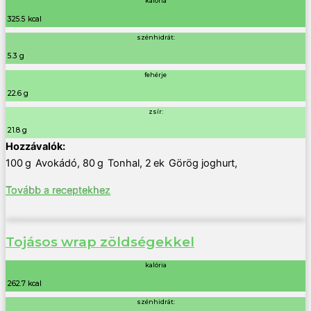
kalória
325.5 kcal
szénhidrát:
5.3 g
fehérje
22.6 g
zsír:
21.8 g
100
g
Avokádó
,
80
g
Tonhal
,
2
ek
Görög joghurt
,
Tovább a receptekhez
Tojásos wrap zöldségekkel
kalória
262.7 kcal
szénhidrát: