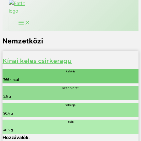
Nemzetközi
Kínai keles csirkeragu
kalória
766.4 kcal
szénhidrát:
5.6 g
fehérje
90.4 g
zsír:
40.5 g