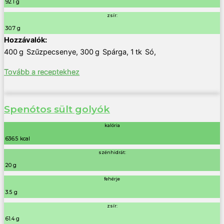
92.1 g
zsír:
30.7 g
400
g
Szűzpecsenye
,
300
g
Spárga
,
1
tk
Só
,
Tovább a receptekhez
Spenótos sült golyók
kalória
636.5 kcal
szénhidrát:
20 g
fehérje
3.5 g
zsír:
61.4 g