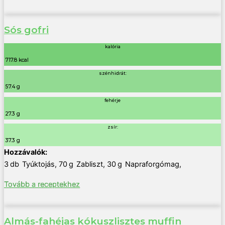
Sós gofri
kalória
717.8 kcal
szénhidrát:
57.4 g
fehérje
27.3 g
zsír:
37.3 g
3
db
Tyúktojás
,
70
g
Zabliszt
,
30
g
Napraforgómag
,
Tovább a receptekhez
Almás-fahéjas kókuszlisztes muffin