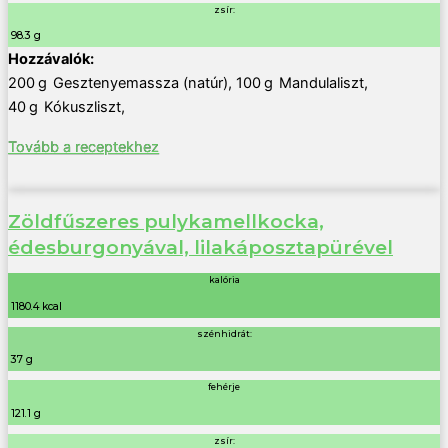
zsír:
98.3 g
200
g
Gesztenyemassza (natúr)
,
100
g
Mandulaliszt
,
40
g
Kókuszliszt
,
Tovább a receptekhez
Zöldfűszeres pulykamellkocka,
édesburgonyával, lilakáposztapürével
kalória
1180.4 kcal
szénhidrát:
37 g
fehérje
121.1 g
zsír: