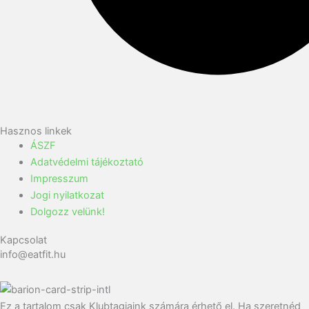
Hasznos linkek
ÁSZF
Adatvédelmi tájékoztató
Impresszum
Jogi nyilatkozat
Dolgozz velünk!
Kapcsolat
info@eatfit.hu
Ez a tartalom csak Klubtagjaink számára érhető el. Ha szeretnéd