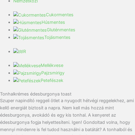
Nemzetközi
Cukormentes
Húsmentes
Gluténmentes
Tojásmentes
IR
Mellékvese
Pajzsmirigy
Petefészek
Tonhalkrémes édesburgonya toast
Szuper napindító reggeli ötlet a nyugodt hétvégi reggelekhez, ami
kellő energiát biztosít a napra. Nem kell más hozzá mint
édesburgonya, avokádó és egy kis tonhal. A kenyeret az
édesburgonya fogja helyettesíteni. Igen! Gondoltad volna, hogy
mennyi mindenre is fel tudod használni a batátát? A tonhalból és