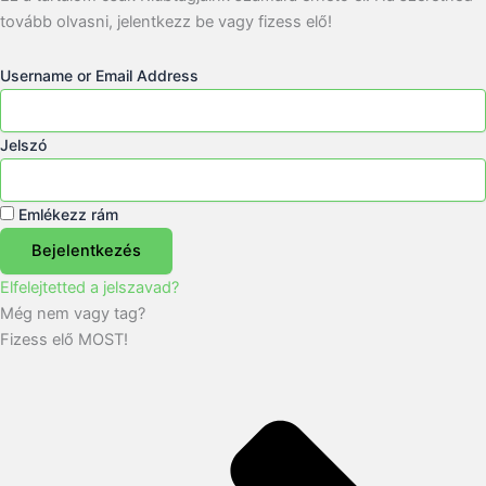
tovább olvasni, jelentkezz be vagy fizess elő!
Username or Email Address
Jelszó
Emlékezz rám
Bejelentkezés
Elfelejtetted a jelszavad?
Még nem vagy tag?
Fizess elő MOST!