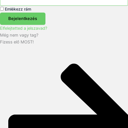
Emlékezz rám
Bejelentkezés
Elfelejtetted a jelszavad?
Még nem vagy tag?
Fizess elő MOST!