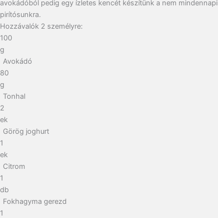
avokádóból pedig egy ízletes kencét készítünk a nem mindennapi
pirítósunkra.
Hozzávalók
2
személyre:
100
g
Avokádó
80
g
Tonhal
2
ek
Görög joghurt
1
ek
Citrom
1
db
Fokhagyma gerezd
1