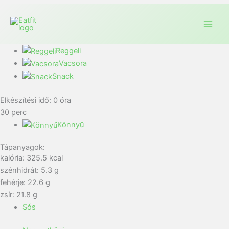
Reggeli
Vacsora
Snack
Elkészítési idő:
0
óra
30
perc
Könnyű
Tápanyagok:
kalória: 325.5 kcal
szénhidrát: 5.3 g
fehérje: 22.6 g
zsír: 21.8 g
Sós