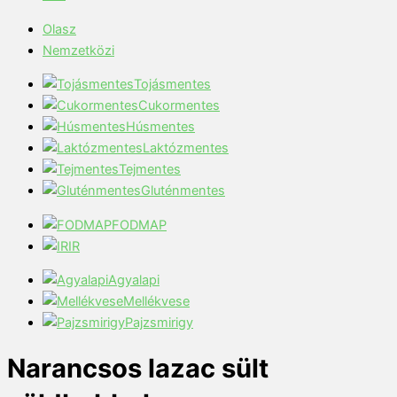
Olasz
Nemzetközi
Tojásmentes
Cukormentes
Húsmentes
Laktózmentes
Tejmentes
Gluténmentes
FODMAP
IR
Agyalapi
Mellékvese
Pajzsmirigy
Narancsos lazac sült