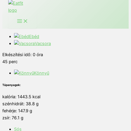
Ebéd
Vacsora
Elkészítési idő:
0
óra
45
perc
Könnyű
Tápanyagok:
kalória: 1443.5 kcal
szénhidrát: 38.8 g
fehérje: 147.9 g
zsír: 76.1 g
Sós