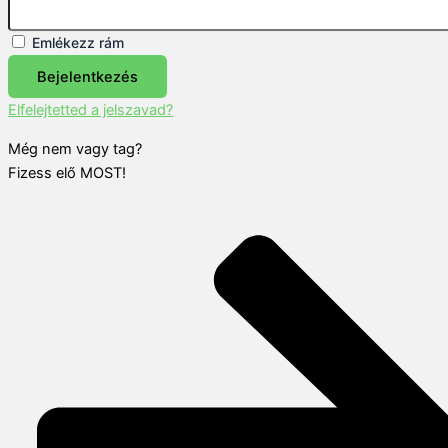
Emlékezz rám
Bejelentkezés
Elfelejtetted a jelszavad?
Még nem vagy tag?
Fizess elő MOST!