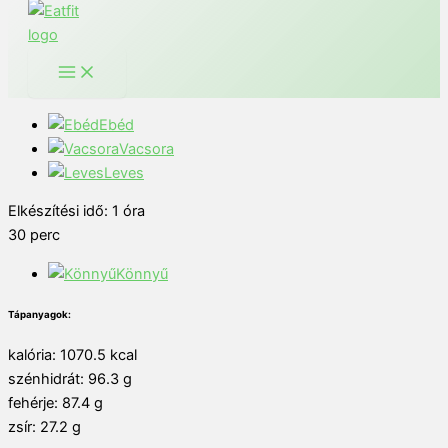
Ebéd
Vacsora
Leves
Elkészítési idő:
1
óra
30
perc
Könnyű
Tápanyagok:
kalória: 1070.5 kcal
szénhidrát: 96.3 g
fehérje: 87.4 g
zsír: 27.2 g