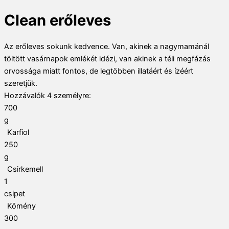
Clean erőleves
Az erőleves sokunk kedvence. Van, akinek a nagymamánál
töltött vasárnapok emlékét idézi, van akinek a téli megfázás
orvossága miatt fontos, de legtöbben illatáért és ízéért
szeretjük.
Hozzávalók
4
személyre:
700
g
Karfiol
250
g
Csirkemell
1
csipet
Kömény
300