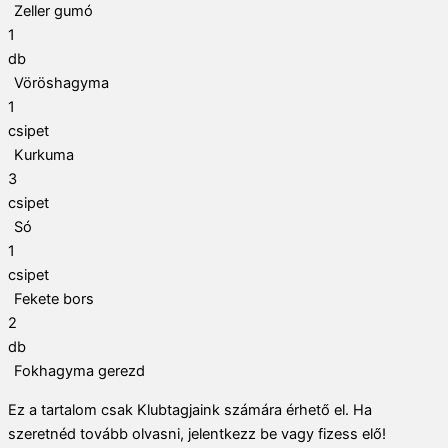
Zeller gumó
1
db
Vöröshagyma
1
csipet
Kurkuma
3
csipet
Só
1
csipet
Fekete bors
2
db
Fokhagyma gerezd
Ez a tartalom csak Klubtagjaink számára érhető el. Ha
szeretnéd tovább olvasni, jelentkezz be vagy fizess elő!