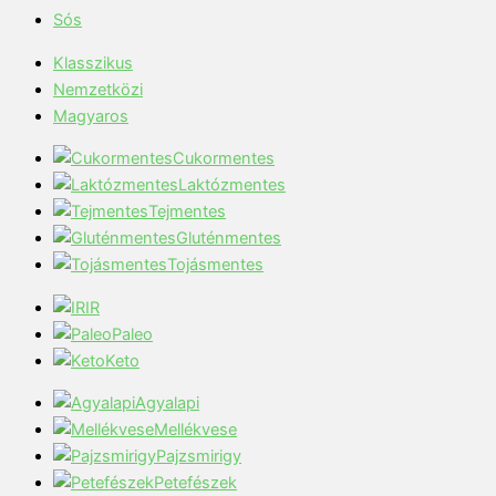
Sós
Klasszikus
Nemzetközi
Magyaros
Cukormentes
Laktózmentes
Tejmentes
Gluténmentes
Tojásmentes
IR
Paleo
Keto
Agyalapi
Mellékvese
Pajzsmirigy
Petefészek