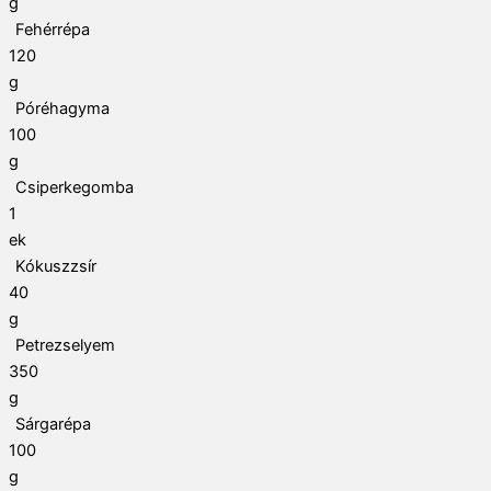
g
Fehérrépa
120
g
Póréhagyma
100
g
Csiperkegomba
1
ek
Kókuszzsír
40
g
Petrezselyem
350
g
Sárgarépa
100
g