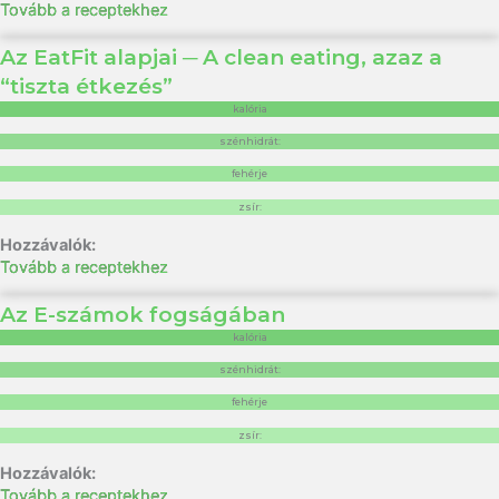
Tovább a receptekhez
Az EatFit alapjai ─ A clean eating, azaz a
“tiszta étkezés”
kalória
szénhidrát:
fehérje
zsír:
Tovább a receptekhez
Az E-számok fogságában
kalória
szénhidrát:
fehérje
zsír:
Tovább a receptekhez