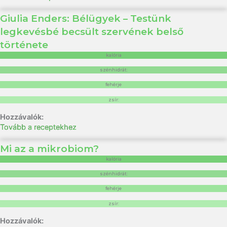
Giulia Enders: Bélügyek – Testünk
legkevésbé becsült szervének belső
története
kalória
szénhidrát:
fehérje
zsír:
Tovább a receptekhez
Mi az a mikrobiom?
kalória
szénhidrát:
fehérje
zsír: