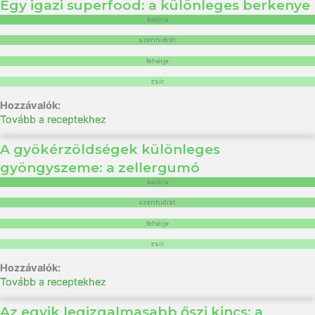
Egy igazi superfood: a különleges berkenye
kalória
szénhidrát:
fehérje
zsír:
Tovább a receptekhez
A gyökérzöldségek különleges
gyöngyszeme: a zellergumó
kalória
szénhidrát:
fehérje
zsír:
Tovább a receptekhez
Az egyik legizgalmasabb őszi kincs: a