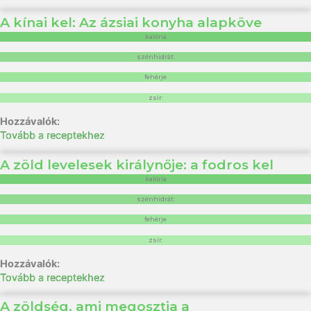
A kínai kel: Az ázsiai konyha alapköve
kalória
szénhidrát:
fehérje
zsír:
Tovább a receptekhez
A zöld levelesek királynője: a fodros kel
kalória
szénhidrát:
fehérje
zsír:
Tovább a receptekhez
A zöldség, ami megosztja a