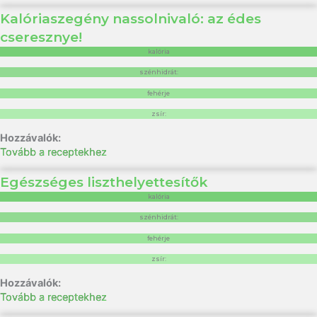
Kalóriaszegény nassolnivaló: az édes
cseresznye!
kalória
szénhidrát:
fehérje
zsír:
Tovább a receptekhez
Egészséges liszthelyettesítők
kalória
szénhidrát:
fehérje
zsír:
Tovább a receptekhez