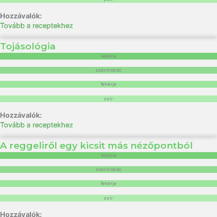
Tovább a receptekhez
Tojásológia
kalória
szénhidrát:
fehérje
zsír:
Tovább a receptekhez
A reggeliről egy kicsit más nézőpontból
kalória
szénhidrát:
fehérje
zsír: