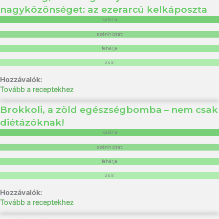
nagyközönséget: az ezerarcú kelkáposzta
kalória
szénhidrát:
fehérje
zsír:
Tovább a receptekhez
Brokkoli, a zöld egészségbomba – nem csak
diétázóknak!
kalória
szénhidrát:
fehérje
zsír:
Tovább a receptekhez