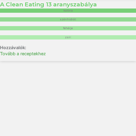
A Clean Eating 13 aranyszabálya
kalória
szénhidrát:
fehérje
zsír:
Tovább a receptekhez