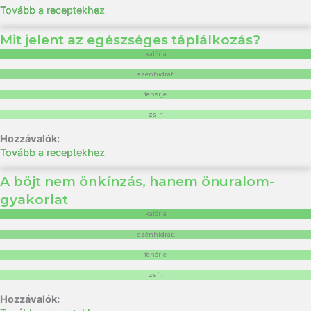
Tovább a receptekhez
Mit jelent az egészséges táplálkozás?
kalória
szénhidrát:
fehérje
zsír:
Tovább a receptekhez
A böjt nem önkínzás, hanem önuralom-
gyakorlat
kalória
szénhidrát:
fehérje
zsír: