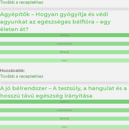
Tovább a receptekhez
Agyépítők – Hogyan gyógyítja és védi
agyunkat az egészséges bélflóra – egy
életen át?
kalória
szénhidrát:
fehérje
zsír:
Tovább a receptekhez
A jó bélrendszer – A testsúly, a hangulat és a
hosszú távú egészség irányítása
kalória
szénhidrát:
fehérje
zsír: