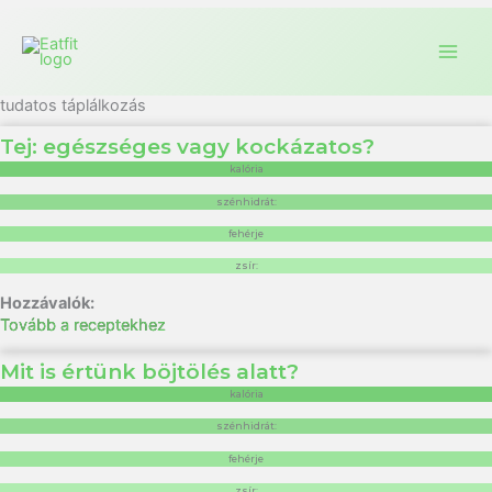
tudatos táplálkozás
Tej: egészséges vagy kockázatos?
kalória
szénhidrát:
fehérje
zsír:
Tovább a receptekhez
Mit is értünk böjtölés alatt?
kalória
szénhidrát:
fehérje
zsír: