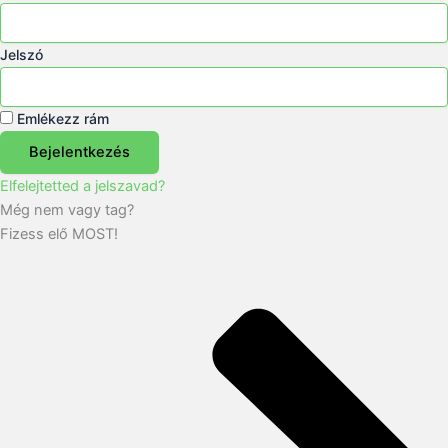
Jelszó
Emlékezz rám
Bejelentkezés
Elfelejtetted a jelszavad?
Még nem vagy tag?
Fizess elő MOST!