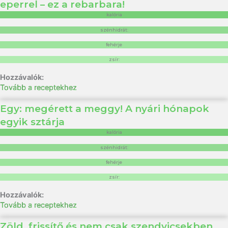
eperrel – ez a rebarbara!
kalória
szénhidrát:
fehérje
zsír:
Tovább a receptekhez
Egy: megérett a meggy! A nyári hónapok
egyik sztárja
kalória
szénhidrát:
fehérje
zsír:
Tovább a receptekhez
Zöld, frissítő és nem csak szendvicsekben