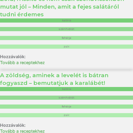
mutat jól – Minden, amit a fejes salátáról
tudni érdemes
kalória
szénhidrát:
fehérje
zsír:
Tovább a receptekhez
A zöldség, aminek a levelét is bátran
fogyaszd – bemutatjuk a karalábét!
kalória
szénhidrát:
fehérje
zsír:
Tovább a receptekhez