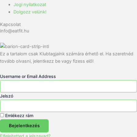
Jogi nyilatkozat
Dolgozz velünk!
Kapcsolat
info@eatfit.hu
Ez a tartalom csak Klubtagjaink számára érhető el. Ha szeretnéd
tovább olvasni, jelentkezz be vagy fizess elő!
Username or Email Address
Jelszó
Emlékezz rám
Bejelentkezés
Elfelejtetted a jelszavad?