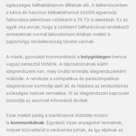
egészséges bélbaktériumok állítanak elő. A bélrendszerben
a káros és hasznos bélbaktériumok közötti egyensúly
felborulása jelentősen csökkenti a T4 T3-á alakítását. Ez az
egyik oka annak, hogy a csökkent bélfunkcióval rendelkező
embereknek normál laboratóriumi értékek mellett is
pajzsmirigy rendellenesség tünetei vannak.
A másik, gyorsabb kommunikáció a
bolygóidegen
(nervus
vagus) keresztül történik. A tápcsatornának külön
idegrendszere van, mely önálló enterális idegrendszerként
működik. A rendszer a szimpatikus és paraszimpatikus
idegrendszer kontrollja alatt áll, és feladata az emésztéshez
szükséges nedvek termelése. Itt az idegrendszeri kapcsolat
biztosítja az azonnali információ átvitelt.
Ezek mellett pedig a baktériumok többféle módon
is
kommunikálnak
. Egyrészt olyan anyagokat termelnek,
melyek közvetlenül a véráramba jutnak, és így eljutnak az