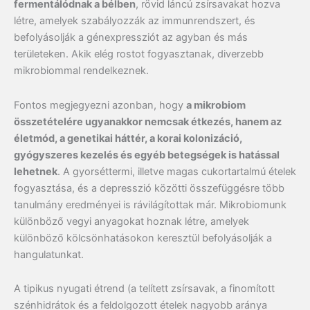
fermentálódnak a bélben
, rövid láncú zsírsavakat hozva
létre, amelyek szabályozzák az immunrendszert, és
befolyásolják a génexpressziót az agyban és más
területeken. Akik elég rostot fogyasztanak, diverzebb
mikrobiommal rendelkeznek.
Fontos megjegyezni azonban, hogy
a mikrobiom
összetételére ugyanakkor nemcsak étkezés, hanem az
életmód, a genetikai háttér, a korai kolonizáció,
gyógyszeres kezelés és egyéb betegségek is hatással
lehetnek
. A gyorséttermi, illetve magas cukortartalmú ételek
fogyasztása, és a depresszió közötti összefüggésre több
tanulmány eredményei is rávilágítottak már. Mikrobiomunk
különböző vegyi anyagokat hoznak létre, amelyek
különböző kölcsönhatásokon keresztül befolyásolják a
hangulatunkat.
A tipikus nyugati étrend (a telített zsírsavak, a finomított
szénhidrátok és a feldolgozott ételek nagyobb aránya