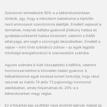
Szerotonin termelésünk 90%-a a bélrendszerünkben
történik, úgy, hogy a mikrobiom baktériumai a triptofán
nevű aminosavat szerotoninná alakítják. Emellett vajsavat is
termelnek, melynek bélfalra gyakorolt jótékony hatása és
gyulladáscsökkentő hatása közismert, valamint a GABA
előanyaga, ami segít a szorongás leküzdésében. Emellett a
vajsav – mint rövid szénláncú zsírsav – az egyik legjobb
minőségű energiahordozó is szervezetünk számára.
Agyunk számára is küld visszajelzést a bélflóra, valamint
hormonszerveinkre is közvetlen hatást gyakorol. A
bélbaktériumok egyik kevéssé ismert funkciója, hogy részt
vesznek az inaktív T4 aktív T3 pajzsmirigy hormonná
alakításában, amely folyamatnak kb. 20%-a a
bélrendszerben megy végbe.
Ez a folyamat egy szulfatáz nevű enzimet igényel, melyet az