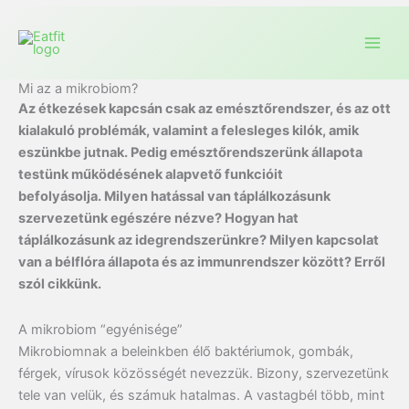
Mi az a mikrobiom?
Az étkezések kapcsán csak az emésztőrendszer, és az ott
kialakuló problémák, valamint a felesleges kilók, amik
eszünkbe jutnak.
Pedig emésztőrendszerünk állap
ota
testünk működésének alapvető funkcióit
befolyásolja.
Milyen hatással van táplálkozásunk
szervezetünk egészére nézve?
Hogyan hat
táplálkozásunk az idegrendszerünkre? Milyen kapcsolat
van a bélflóra állapota és az immunrendszer között? Erről
szól cikkünk.
A mikrobiom “egyénisége”
Mikrobiomnak a beleinkben élő baktériumok, gombák,
férgek, vírusok közösségét nevezzük. Bizony, szervezetünk
tele van velük, és számuk hatalmas. A vastagbél több, mint