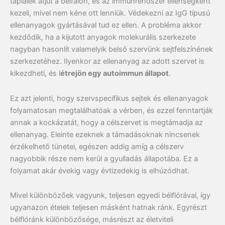
táplálék átjut a bélfalon, és az immunrendszer ellenségként
kezeli, mivel nem kéne ott lenniük. Védekezni az IgG típusú
ellenanyagok gyártásával tud ez ellen. A probléma akkor
kezdődik, ha a kijutott anyagok molekurális szerkezete
nagyban hasonlít valamelyik belső szervünk sejtfelszínének
szerkezetéhez. Ilyenkor az ellenanyag az adott szervet is
kikezdheti, és l
étrejön egy autoimmun állapot
.
Ez azt jelenti, hogy szervspecifikus sejtek és ellenanyagok
folyamatosan megtalálhatóak a vérben, és ezzel fenntartják
annak a kockázatát, hogy a célszervet is megtámadja az
ellenanyag. Eleinte ezeknek a támadásoknak nincsenek
érzékelhető tünetei, egészen addig amíg a célszerv
nagyobbik része nem kerül a gyulladás állapotába. Ez a
folyamat akár évekig vagy évtizedekig is elhúzódhat.
Mivel különbözőek vagyunk, teljesen egyedi bélflórával, így
ugyanazon ételek teljesen másként hatnak ránk. Egyrészt
bélflóránk különbözősége, másrészt az életviteli