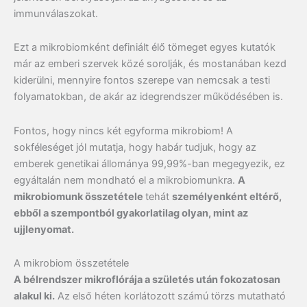
immunválaszokat.
Ezt a mikrobiomként definiált élő tömeget egyes kutatók
már az emberi szervek közé sorolják, és mostanában kezd
kiderülni, mennyire fontos szerepe van nemcsak a testi
folyamatokban, de akár az idegrendszer működésében is.
Fontos, hogy nincs két egyforma mikrobiom! A
sokféleséget jól mutatja, hogy habár tudjuk, hogy az
emberek genetikai állománya 99,99%-ban megegyezik, ez
egyáltalán nem mondható el a mikrobiomunkra.
A
mikrobiomunk összetétele
tehát
személyenként eltérő,
ebből a szempontból gyakorlatilag olyan, mint az
ujjlenyomat.
A mikrobiom összetétele
A bélrendszer mikroflórája a születés után fokozatosan
alakul ki
.
Az első héten korlátozott számú törzs mutatható