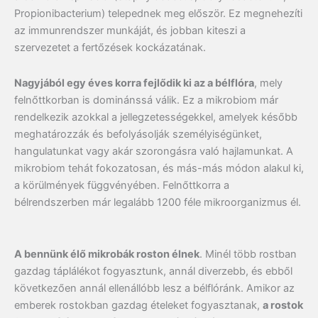
Propionibacterium) telepednek meg először. Ez megnehezíti
az immunrendszer munkáját, és jobban kiteszi a
szervezetet a fertőzések kockázatának.
Nagyjából egy éves korra fejlődik ki az a bélflóra
, mely
felnőttkorban is dominánssá válik. Ez a mikrobiom már
rendelkezik azokkal a jellegzetességekkel, amelyek később
meghatározzák és befolyásolják személyiségünket,
hangulatunkat vagy akár szorongásra való hajlamunkat. A
mikrobiom tehát fokozatosan, és más-más módon alakul ki,
a körülmények függvényében. Felnőttkorra a
bélrendszerben már legalább 1200 féle mikroorganizmus él.
A bennünk élő mikrobák roston élnek
. Minél több rostban
gazdag táplálékot fogyasztunk, annál diverzebb, és ebből
következően annál ellenállóbb lesz a bélflóránk. Amikor az
emberek rostokban gazdag ételeket fogyasztanak,
a rostok