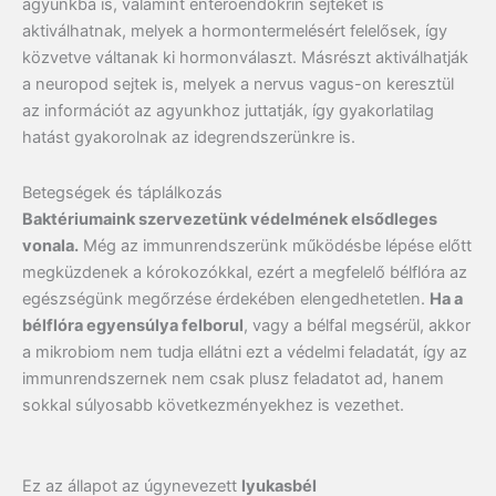
agyunkba is, valamint enteroendokrin sejteket is
aktiválhatnak, melyek a hormontermelésért felelősek, így
közvetve váltanak ki hormonválaszt. Másrészt aktiválhatják
a neuropod sejtek is, melyek a nervus vagus-on keresztül
az információt az agyunkhoz juttatják, így gyakorlatilag
hatást gyakorolnak az idegrendszerünkre is.
Betegségek és táplálkozás
Baktériumaink szervezetünk védelmének elsődleges
vonala
.
Még az immunrendszerünk működésbe lépése előtt
megküzdenek a kórokozókkal, ezért a megfelelő bélflóra az
egészségünk megőrzése érdekében elengedhetetlen.
Ha a
bélflóra egyensúlya felborul
, vagy a bélfal megsérül, akkor
a mikrobiom nem tudja ellátni ezt a védelmi feladatát, így az
immunrendszernek nem csak plusz feladatot ad, hanem
sokkal súlyosabb következményekhez is vezethet.
Ez az állapot az úgynevezett
lyukasbél