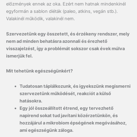
előzmények ennek az oka. Ezért nem hatnak mindenkinél
egyformán a sablon diéták (paleo, atkins, vegán stb.).
Valakinél működik, valakinél nem.
Szervezetünk egy összetett, és érzékeny rendszer, mely
nem ad minden behatásra azonnali és érezhető
visszajelzést, így a problémát sokszor csak évek múlva
ismerjük fel.
Mit tehetünk egészségünkért?
Tudatosan táplálkozunk, és igyekszünk megismerni
szervezetünk működését, reakciót a külső
hatásokra.
Egy jól összeállított étrend, egy tervezhető
napirend sokat tud javítani közérzetünkön, és
hozzájárul a mikrobiom épségének megóvásához,
ami egészségünk záloga.