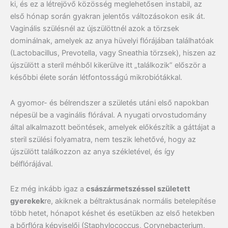
ki, és ez a létrejövő közösség meglehetősen instabil, az
első hónap során gyakran jelentős változásokon esik át.
Vaginális szülésnél az újszülöttnél azok a törzsek
dominálnak, amelyek az anya hüvelyi flórájában találhatóak
(Lactobacillus, Prevotella, vagy Sneathia törzsek), hiszen az
újszülött a steril méhből kikerülve itt „találkozik” először a
későbbi élete során létfontosságú mikrobiótákkal.
A gyomor- és bélrendszer a születés utáni első napokban
népesül be a vaginális flórával. A nyugati orvostudomány
által alkalmazott beöntések, amelyek előkészítik a gáttájat a
steril szülési folyamatra, nem teszik lehetővé, hogy az
újszülött találkozzon az anya székletével, és így
bélflórájával.
Ez még inkább igaz a
császár
metszéssel született
gyerekek
re, akiknek a béltraktusának normális betelepítése
több hetet, hónapot késhet és esetükben az első hetekben
a bőrflóra képviselői (Staphylococcus, Corynebacterium,