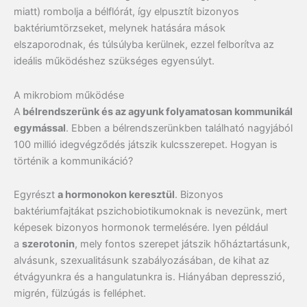
miatt) rombolja a bélflórát, így elpusztít bizonyos
baktériumtörzseket, melynek hatására mások
elszaporodnak, és túlsúlyba kerülnek, ezzel felborítva az
ideális működéshez szükséges egyensúlyt.
A mikrobiom működése
A
bélrendszerünk és az agyunk folyamatosan kommunikál
egymással
. Ebben a bélrendszerünkben található nagyjából
100 millió idegvégződés játszik kulcsszerepet. Hogyan is
történik a kommunikáció?
Egyrészt
a hormonokon keresztül
. Bizonyos
baktériumfajtákat pszichobiotikumoknak is nevezünk, mert
képesek bizonyos hormonok termelésére. Iyen például
a
szerotonin
, mely fontos szerepet játszik hőháztartásunk,
alvásunk, szexualitásunk szabályozásában, de kihat az
étvágyunkra és a hangulatunkra is. Hiányában depresszió,
migrén, fülzúgás is felléphet.