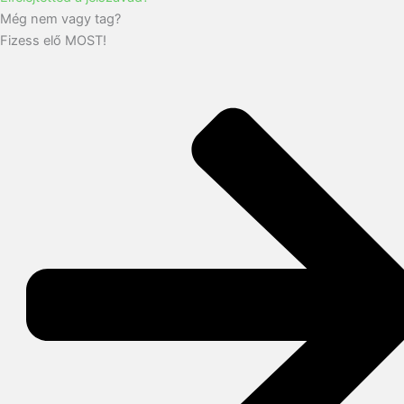
Még nem vagy tag?
Fizess elő MOST!