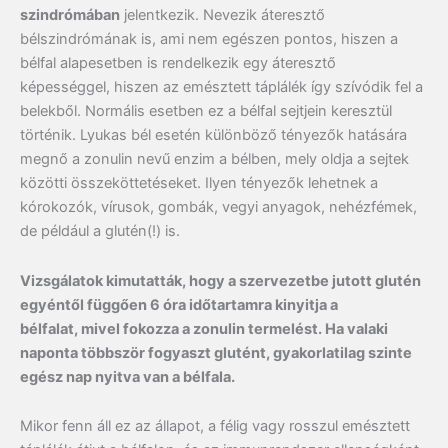
szindrómában
jelentkezik. Nevezik áteresztő
bélszindrómának is, ami nem egészen pontos, hiszen a
bélfal alapesetben is rendelkezik egy áteresztő
képességgel, hiszen az emésztett táplálék így szívódik fel a
belekből. Normális esetben ez a bélfal sejtjein keresztül
történik. Lyukas bél esetén különböző tényezők hatására
megnő a zonulin nevű enzim a bélben, mely oldja a sejtek
közötti összeköttetéseket. Ilyen tényezők lehetnek a
kórokozók, vírusok, gombák, vegyi anyagok, nehézfémek,
de például a glutén(!) is.
Vizsgálatok kimutatták, hogy a szervezetbe jutott glutén
egyéntől függően 6 óra időtartamra kinyitja a
bélfalat,
mivel fokozza a zonulin termelést. Ha valaki
naponta többször fogyaszt glutént, gyakorlatilag szinte
egész nap nyitva van a bélfala.
Mikor fenn áll ez az állapot, a félig vagy rosszul emésztett