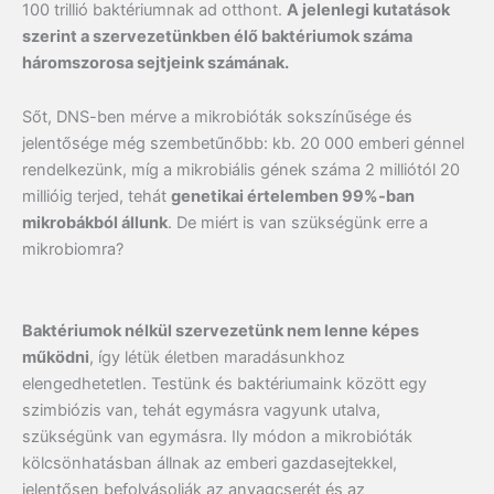
100 trillió baktériumnak ad otthont.
A jelenlegi kutatások
szerint a szervezetünkben élő baktériumok száma
háromszorosa sejtjeink számának.
Sőt, DNS-ben mérve a mikrobióták sokszínűsége és
jelentősége még szembetűnőbb: kb. 20 000 emberi génnel
rendelkezünk, míg a mikrobiális gének száma 2 milliótól 20
millióig terjed, tehát
genetikai értelemben 99%-ban
mikrobákból állunk
. De miért is van szükségünk erre a
mikrobiomra?
Baktériumok nélkül szervezetünk nem lenne képes
működni
, így létük életben maradásunkhoz
elengedhetetlen. Testünk és baktériumaink között egy
szimbiózis van, tehát egymásra vagyunk utalva,
szükségünk van egymásra. Ily módon a mikrobióták
kölcsönhatásban állnak az emberi gazdasejtekkel,
jelentősen befolyásolják az anyagcserét és az