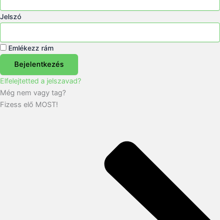
Jelszó
Emlékezz rám
Bejelentkezés
Elfelejtetted a jelszavad?
Még nem vagy tag?
Fizess elő MOST!