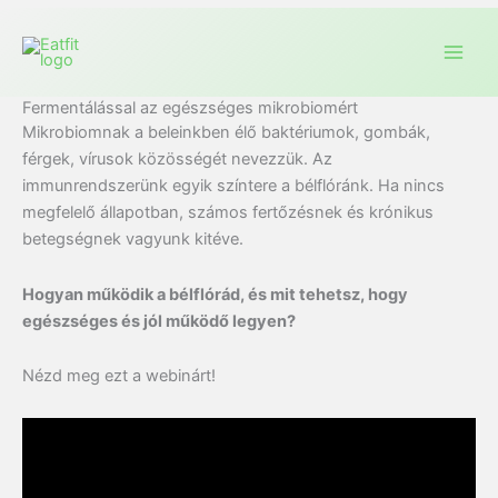
Fermentálással az egészséges mikrobiomért
Mikrobiomnak a beleinkben élő baktériumok, gombák,
férgek, vírusok közösségét nevezzük. Az
immunrendszerünk egyik színtere a bélflóránk. Ha nincs
megfelelő állapotban, számos fertőzésnek és krónikus
betegségnek vagyunk kitéve.
Hogyan működik a bélflórád, és mit tehetsz, hogy
egészséges és jól működő legyen?
Nézd meg ezt a webinárt!