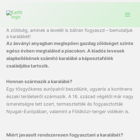
A zöldség, aminek a levelét is bátran fogyaszd – bemutatjuk
a karalábét!
Az ásványi anyagban meglepően gazdag zöldséget szinte
egész évben megtalálod a piacokon. A kiadós levesek
alapkellékének számító karalábé a káposztafélék
családjába tartozik.
Honnan származik a karalábé?
Egy tősgyökeres európairól beszélünk, ugyanis a kontinens
északi területeiről származik. A 16. század végétől már nagy
ismeretségre tett szert, termesztették és fogyasztották
Nyugat-Európában, valamint a Földközi-tenger vidékén is.
Miért javasolt rendszeresen fogyasztani a karalábét?