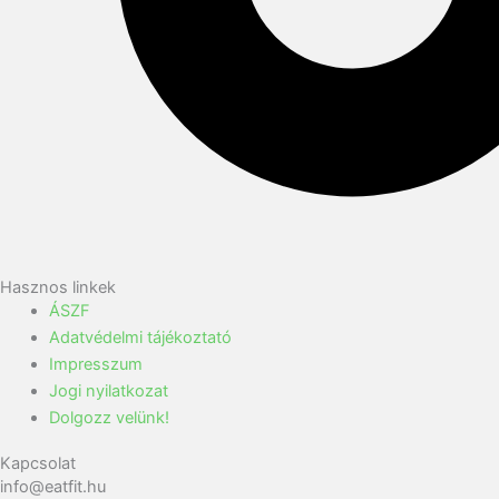
Hasznos linkek
ÁSZF
Adatvédelmi tájékoztató
Impresszum
Jogi nyilatkozat
Dolgozz velünk!
Kapcsolat
info@eatfit.hu