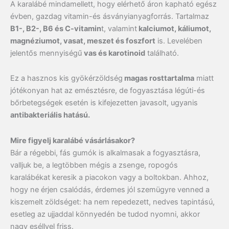
A karalábé mindamellett, hogy elérhető áron kapható egész
évben, gazdag vitamin-és ásványianyagforrás. Tartalmaz
B1-, B2-, B6 és C-vitamin
t, valamint
kalciumot, káliumot,
magnéziumot, vasat, meszet és foszfort
is. Levelében
jelentős mennyiségű
vas és karotinoid
található.
Ez a hasznos kis gyökérzöldség
magas rosttartalma
miatt
jótékonyan hat az emésztésre, de fogyasztása légúti-és
bőrbetegségek esetén is kifejezetten javasolt, ugyanis
antibakteriális hatású.
Mire figyelj karalábé vásárlásakor?
Bár a régebbi, fás gumók is alkalmasak a fogyasztásra,
valljuk be, a legtöbben mégis a zsenge, ropogós
karalábékat keresik a piacokon vagy a boltokban. Ahhoz,
hogy ne érjen csalódás, érdemes jól szemügyre venned a
kiszemelt zöldséget: ha nem repedezett, nedves tapintású,
esetleg az ujjaddal könnyedén be tudod nyomni, akkor
nagy eséllyel friss.