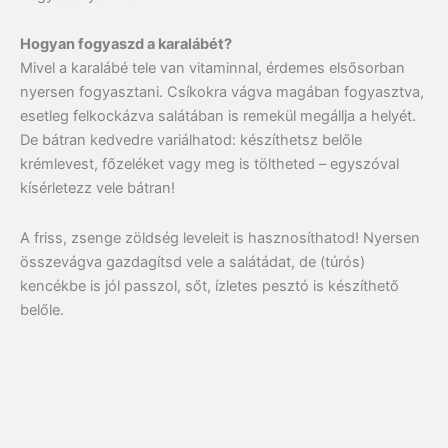
Hogyan fogyaszd a karalábét?
Mivel a karalábé tele van vitaminnal, érdemes elsősorban
nyersen fogyasztani. Csíkokra vágva magában fogyasztva,
esetleg felkockázva salátában is remekül megállja a helyét.
De bátran kedvedre variálhatod: készíthetsz belőle
krémlevest, főzeléket vagy meg is töltheted – egyszóval
kísérletezz vele bátran!
A friss, zsenge zöldség leveleit is hasznosíthatod! Nyersen
összevágva gazdagítsd vele a salátádat, de (túrós)
kencékbe is jól passzol, sőt, ízletes pesztó is készíthető
belőle.