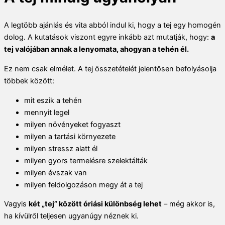
A legtöbb ajánlás és vita abból indul ki, hogy a tej egy homogén
dolog. A kutatások viszont egyre inkább azt mutatják, hogy:
a
tej valójában annak a lenyomata, ahogyan a tehén él.
Ez nem csak elmélet. A tej összetételét jelentősen befolyásolja
többek között:
mit eszik a tehén
mennyit legel
milyen növényeket fogyaszt
milyen a tartási környezete
milyen stressz alatt él
milyen gyors termelésre szelektálták
milyen évszak van
milyen feldolgozáson megy át a tej
Vagyis
két „tej” között óriási különbség lehet
– még akkor is,
ha kívülről teljesen ugyanúgy néznek ki.