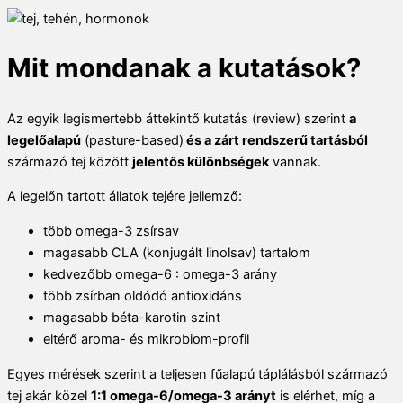
Mit mondanak a kutat
ások?
Az egyik legismertebb áttekintő kutatás (review) szerint
a
legelőalapú
(pasture-based)
és a zárt rendszerű tartásból
származó tej között
jelentős különbségek
vannak.
A legelőn tartott állatok tejére jellemző:
több omega-3 zsírsav
magasabb CLA (konjugált linolsav) tartalom
kedvezőbb omega-6 : omega-3 arány
több zsírban oldódó antioxidáns
magasabb béta-karotin szint
eltérő aroma- és mikrobiom-profil
Egyes mérések szerint a teljesen fűalapú táplálásból származó
tej akár közel
1:1 omega-6/omega-3 arányt
is elérhet, míg a