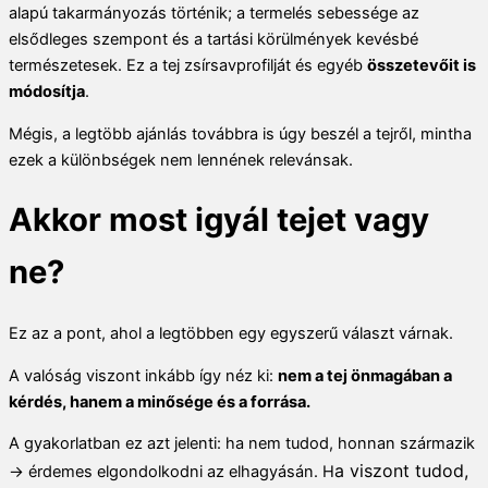
alapú takarmányozás történik; a termelés sebessége az
elsődleges szempont és a tartási körülmények kevésbé
természetesek. Ez a tej zsírsavprofilját és egyéb
összetevőit is
módosítja
.
Mégis, a legtöbb ajánlás továbbra is úgy beszél a tejről, mintha
ezek a különbségek nem lennének relevánsak.
Akkor most igyál tejet vagy
ne?
Ez az a pont, ahol a legtöbben egy egyszerű választ várnak.
A valóság viszont inkább így néz ki:
nem a tej önmagában a
kérdés, hanem a minősége és a forrása.
A gyakorlatban ez azt jelenti: ha nem tudod, honnan származik
a viszont tudod,
→ érdemes elgondolkodni az elhagyásán. H