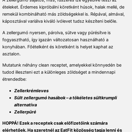
ételeket. Érdemes kipróbálni köretként húsok, halak mellé, de
remekül kombinálható más zöldségekkel is. Répával, almával,
káposztával variálva kiváló ivólevet tudsz készíteni belőle.
A zellergumó nyersen, párolva, sütve vagy pürésítve is
fogyasztható, így igazán változatosan használható a
konyhában. Főételként és köretként is helyet kaphat az
asztalon.
Mutatunk néhány clean receptet, amelyekkel könnyedén be
tudod illeszteni ezt a különleges zöldséget a mindennapi
étrendedbe:
Zellerkrémleves
Sült zellergumó hasábok – a tökéletes sültkrumpli
alternatíva
Zellerpüré
HOPPÁ! Ezek a receptek csak előfizetőink számára
elérhetőek. Ha szeretnél az EatFit közösség tagja lenni és