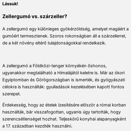
Lássuk!
Zellergumó vs. szárzeller?
A zellergumó egy különleges gyökérzöldség, amelyet magáért a
gumóért termesztenek. Szoros rokonságban áll a szárzellerrel,
de a két növény eltérő tulajdonságokkal rendelkezik.
A zellergumó a Földközi-tenger környékén őshonos,
ugyanakkor megtalálható a Himalájától keletre is. Már az ókori
Egyiptomban és Görögországban is ismerték, és gyógyászati
célokra is használták: gyulladások kezelésében kapott fontos
szerepet.
Érdekesség, hogy az ételek ízesítésére először a római korban
használták, bár visszafogottan, ugyanis úgy tartották, hogy
szerencsétlenséget hozhat. Teljeskörű konyhai alapanyagként
a 17. században kezdték használni.