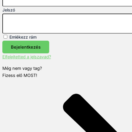
Jelszó
Emlékezz rám
Bejelentkezés
Elfelejtetted a jelszavad?
Még nem vagy tag?
Fizess elő MOST!