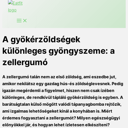
A gyökérzöldségek
különleges gyöngyszeme: a
zellergumó
A zellergumó talán nem az első zöldség, ami eszedbe jut,
amikor nekilátsz egy gazdag hús-és zöldséglevesnek. Pedig
igazán megérdemli a figyelmet, hiszen nem csak ízében
különleges, de rendkívül tápláló gyökérzöldség is egyben. A
barátságtalan külső mögött valódi tápanyagbomba rejtőzik,
ami izgalmas lehetőségeket kínál a konyhában is. Miért
érdemes fogyasztani a zellergumót? Milyen egészségügyi
előnyökkel jár, és hogyan lehet ízletesen elkészíteni?