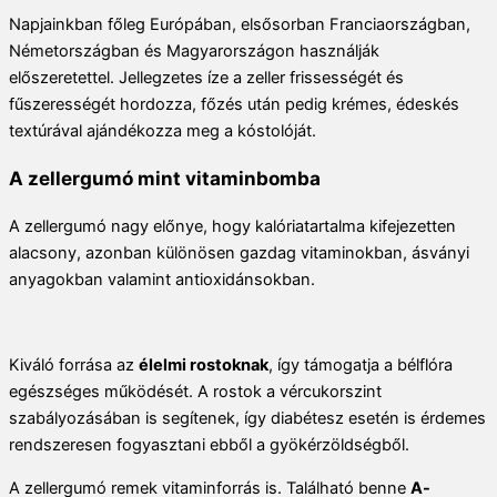
Napjainkban főleg Európában, elsősorban Franciaországban,
Németországban és Magyarországon használják
előszeretettel. Jellegzetes íze a zeller frissességét és
fűszerességét hordozza, főzés után pedig krémes, édeskés
textúrával ajándékozza meg a kóstolóját.
A zellergumó mint vitaminbomba
A zellergumó nagy előnye, hogy kalóriatartalma kifejezetten
alacsony, azonban különösen gazdag vitaminokban, ásványi
anyagokban valamint antioxidánsokban.
Kiváló forrása az
élelmi rostoknak
, így támogatja a bélflóra
egészséges működését. A rostok a vércukorszint
szabályozásában is segítenek, így diabétesz esetén is érdemes
rendszeresen fogyasztani ebből a gyökérzöldségből.
A zellergumó remek vitaminforrás is. Található benne
A-