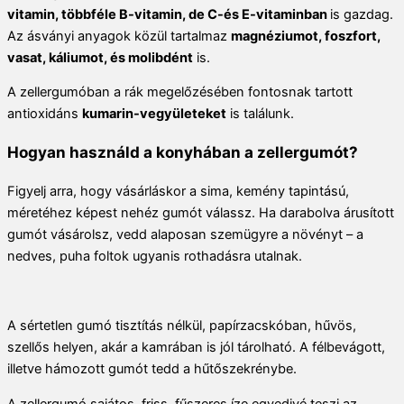
vitamin, többféle B-vitamin, de C-és E-vitaminban
is gazdag.
Az ásványi anyagok közül tartalmaz
magnéziumot, foszfort,
vasat, káliumot, és molibdént
is.
A zellergumóban a rák megelőzésében fontosnak tartott
antioxidáns
kumarin-vegyületeket
is találunk.
Hogyan használd a konyhában a zellergumót?
Figyelj arra, hogy vásárláskor a sima, kemény tapintású,
méretéhez képest nehéz gumót válassz. Ha darabolva árusított
gumót vásárolsz, vedd alaposan szemügyre a növényt – a
nedves, puha foltok ugyanis rothadásra utalnak.
A sértetlen gumó tisztítás nélkül, papírzacskóban, hűvös,
szellős helyen, akár a kamrában is jól tárolható. A félbevágott,
illetve hámozott gumót tedd a hűtőszekrénybe.
A zellergumó sajátos, friss, fűszeres íze egyedivé teszi az