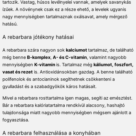
tartozik. Vastag, húsos levélnyelei vannak, amelyek savanykás
ízűek. A növénynek csak ez a része ehető, a levelek ugyanis
nagy mennyiségben tartalmaznak oxálsavat, amely mérgező
hatású.
A rebarbara jótékony hatásai
A rebarbara szára nagyon sok
kalciumot
tartalmaz, de található
még benne
B-komplex
,
A- és C-vitamin
, valamint nagyobb
mennyiségben
K-vitamin
is. Tartalmaz még
káliumot,
foszfort,
vasat és rezet
is. Antioxidánsokban gazdag. A benne található
polifenolok és antocianinok segíthetnek csökkenteni a
gyulladást és a szabadgyökök káros hatásait.
Mivel a rebarbara rosttartalma igen magas, segíti az emésztést.
Bár a rebarbara kalóriatartalma rendkívül alacsony, hashajtó
tulajdonsága miatt nagyobb mennyiségben mégsem ajánlott a
fogyasztása.
A rebarbara felhasználása a konyhában