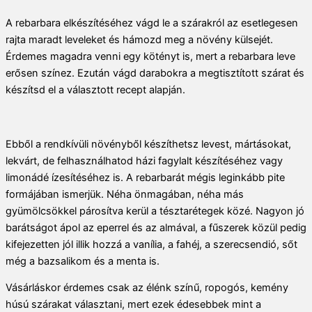
A rebarbara elkészítéséhez vágd le a szárakról az esetlegesen
rajta maradt leveleket és hámozd meg a növény külsejét.
Érdemes magadra venni egy kötényt is, mert a rebarbara leve
erősen színez. Ezután vágd darabokra a megtisztított szárat és
készítsd el a választott recept alapján.
Ebből a rendkívüli növényből készíthetsz levest, mártásokat,
lekvárt, de felhasználhatod házi fagylalt készítéséhez vagy
limonádé ízesítéséhez is. A rebarbarát mégis leginkább pite
formájában ismerjük. Néha önmagában, néha más
gyümölcsökkel párosítva kerül a tésztarétegek közé. Nagyon jó
barátságot ápol az eperrel és az almával, a fűszerek közül pedig
kifejezetten jól illik hozzá a vanília, a fahéj, a szerecsendió, sőt
még a bazsalikom és a menta is.
Vásárláskor érdemes csak az élénk színű, ropogós, kemény
húsú szárakat választani, mert ezek édesebbek mint a