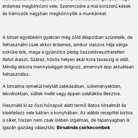
érdemes megbirkózni vele. Szerencsére a mai korszerű kések
és hámozók nagyban megkönnyítik a munkánkat.
A birset egyébként gyakran még zöld állapotban szüretelik, de
felhasználni csak akkor érdemes, amikor viaszos héja sárga
színűre érik, maga a gyümölcs pedig összetéveszthetetlen
illatot áraszt. Száraz, hűvös helyen akár kora tavaszig is eláll.
Mindig akkora mennyiséggel dolgozz, amennyit épp aktuálisan
felhasználsz.
A birsalma remekül helytáll zabkásában, süteményekben,
lekvárokban, sültek mellé vagy éppen salátákba illesztve.
Használd ki az őszi hónapok alatt termő illatos birsalmát és
kísérletezz vele bátran a konyhában. Az alábbi recepttel biztos
a siker, hiszen nem csak ízében izgalmas, de tápanyagban is
igazán gazdag választás:
Birsalmás csirkecombok