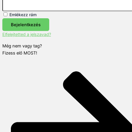
Emlékezz rám
Bejelentkezés
Elfelejtetted a jelszavad?
Még nem vagy tag?
Fizess elő MOST!