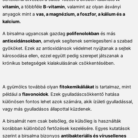
vitamin,
a többféle
B-vitamin
, valamint az olyan ásványi
anyagok mint a
vas, a magnézium, a foszfor, a kálium és a
kalcium.
A birsalma ugyancsak gazdag
polifenolokban
és más
antioxidánsokban
, amelyek segítenek semlegesíteni a szabad
gyököket. Ezek az antioxidánsok védelmet nyújtanak a sejtek
károsodása ellen, ezzel együtt pedig szerepet játszanak a
krónikus betegségek kialakulásának csökkentésében.
A gyümölcs továbbá olyan
fitokemikáliákat
is tartalmaz, mint
például a
flavonoidok
. Ezek gyulladáscsökkentő hatása
különösen fontos lehet azok számára, akik ízületi gyulladással,
vagy más gyulladásos állapottal küzdenek.
A birsalmát nem csak belsőleg, de külsőleg is használták
korábban különböző fertőzések kezelésére. Egyes kutatások
szerint a birsalma bizonyos
antibakteriális és vírusellenes