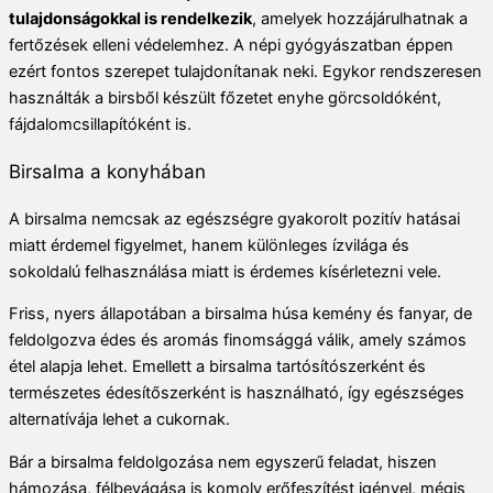
tulajdonságokkal is rendelkezik
, amelyek hozzájárulhatnak a
fertőzések elleni védelemhez. A népi gyógyászatban éppen
ezért fontos szerepet tulajdonítanak neki. Egykor rendszeresen
használták a birsből készült főzetet enyhe görcsoldóként,
fájdalomcsillapítóként is.
Birsalma a konyhában
A birsalma nemcsak az egészségre gyakorolt pozitív hatásai
miatt érdemel figyelmet, hanem különleges ízvilága és
sokoldalú felhasználása miatt is érdemes kísérletezni vele.
Friss, nyers állapotában a birsalma húsa kemény és fanyar, de
feldolgozva édes és aromás finomsággá válik, amely számos
étel alapja lehet. Emellett a birsalma tartósítószerként és
természetes édesítőszerként is használható, így egészséges
alternatívája lehet a cukornak.
Bár a birsalma feldolgozása nem egyszerű feladat, hiszen
hámozása, félbevágása is komoly erőfeszítést igényel, mégis