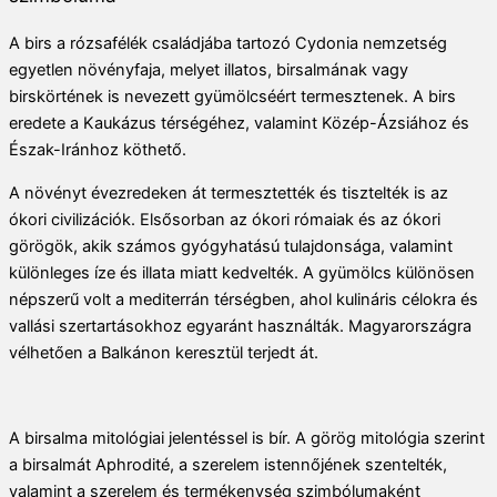
A birs a rózsafélék családjába tartozó Cydonia nemzetség
egyetlen növényfaja, melyet illatos, birsalmának vagy
birskörtének is nevezett gyümölcséért termesztenek. A birs
eredete a Kaukázus térségéhez, valamint Közép-Ázsiához és
Észak-Iránhoz köthető.
A növényt évezredeken át termesztették és tisztelték is az
ókori civilizációk. Elsősorban az ókori rómaiak és az ókori
görögök, akik számos gyógyhatású tulajdonsága, valamint
különleges íze és illata miatt kedvelték. A gyümölcs különösen
népszerű volt a mediterrán térségben, ahol kulináris célokra és
vallási szertartásokhoz egyaránt használták.
Magyarországra
vélhetően a Balkánon keresztül terjedt át.
A birsalma mitológiai jelentéssel is bír. A görög mitológia szerint
a birsalmát Aphrodité, a szerelem istennőjének szentelték,
valamint a szerelem és termékenység szimbólumaként