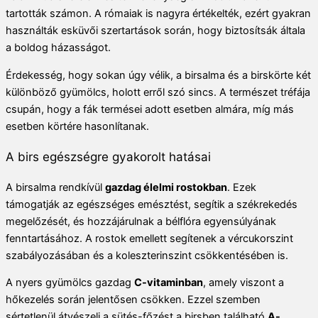
tartották számon. A rómaiak is nagyra értékelték, ezért gyakran
használták esküvői szertartások során, hogy biztosítsák általa
a boldog házasságot.
Érdekesség, hogy sokan úgy vélik, a birsalma és a birskörte két
különböző gyümölcs, holott erről szó sincs. A természet tréfája
csupán, hogy a fák termései adott esetben almára, míg más
esetben körtére hasonlítanak.
A birs egészségre gyakorolt hatásai
A birsalma rendkívül
gazdag élelmi rostokban
. Ezek
támogatják az egészséges emésztést, segítik a székrekedés
megelőzését, és hozzájárulnak a bélflóra egyensúlyának
fenntartásához. A rostok emellett segítenek a vércukorszint
szabályozásában és a koleszterinszint csökkentésében is.
A nyers gyümölcs gazdag
C-vitaminban
, amely viszont a
hőkezelés során jelentősen csökken. Ezzel szemben
sértetlenül átvészeli a sütés-főzést a birsben található
A-