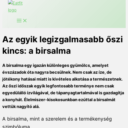
Az egyik legizgalmasabb őszi
kincs: a birsalma
A birsalma egy igazán különleges gyümölcs, amelyet
évszázadok óta nagyra becsülnek. Nem csak az íze, de
jótékony hatásai miatt is kivételes alkotása a természetnek.
Az őszi időszak egyik legfontosabb terménye nem csak
egyedülálló ízvilágával, de tápanyagtartalmával is gazdagítja
a konyhát. Élelmiszer-kisokosunkban ezúttal a birsalmát
vettük nagyító alá.
A birsalma, mint a szerelem és a termékenység
szimbóluma