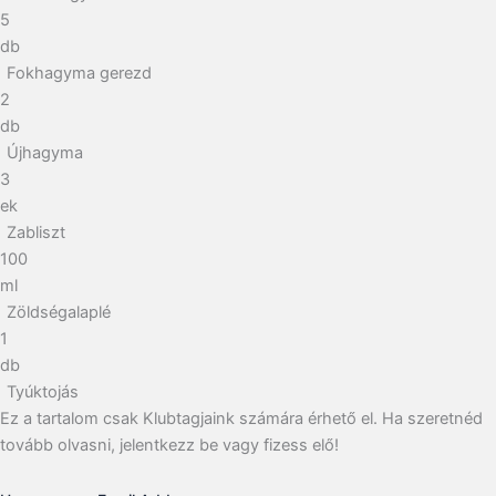
5
db
Fokhagyma gerezd
2
db
Újhagyma
3
ek
Zabliszt
100
ml
Zöldségalaplé
1
db
Tyúktojás
Ez a tartalom csak Klubtagjaink számára érhető el. Ha szeretnéd
tovább olvasni, jelentkezz be vagy fizess elő!