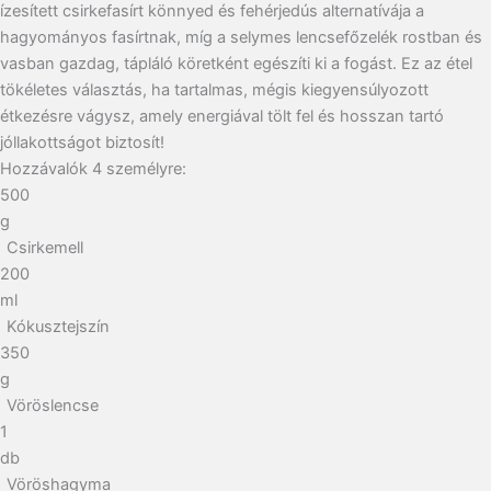
ízesített csirkefasírt könnyed és fehérjedús alternatívája a
hagyományos fasírtnak, míg a selymes lencsefőzelék rostban és
vasban gazdag, tápláló köretként egészíti ki a fogást. Ez az étel
tökéletes választás, ha tartalmas, mégis kiegyensúlyozott
étkezésre vágysz, amely energiával tölt fel és hosszan tartó
jóllakottságot biztosít!
Hozzávalók
4
személyre:
500
g
Csirkemell
200
ml
Kókusztejszín
350
g
Vöröslencse
1
db
Vöröshagyma