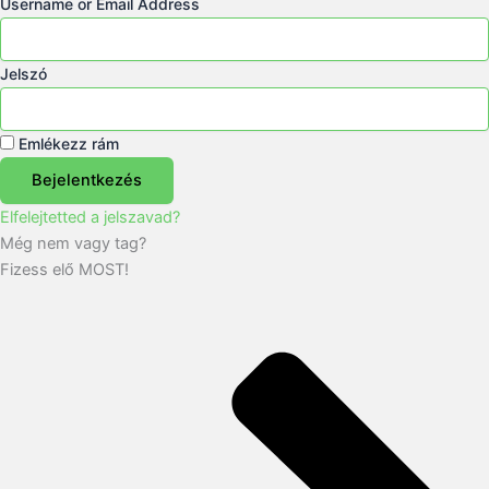
Username or Email Address
Jelszó
Emlékezz rám
Bejelentkezés
Elfelejtetted a jelszavad?
Még nem vagy tag?
Fizess elő MOST!