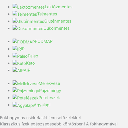
Laktózmentes
Tejmentes
Gluténmentes
Cukormentes
FODMAP
IR
Paleo
Keto
AIP
Mellékvese
Pajzsmirigy
Petefészek
Agyalapi
Fokhagymás csirkefasírt lencsefőzelékkel
Klasszikus ízek egészségesebb köntösben! A fokhagymával