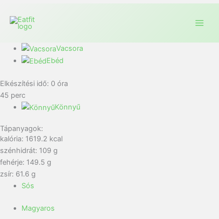
Vacsora
Ebéd
Elkészítési idő:
0
óra
45
perc
Könnyű
Tápanyagok:
kalória: 1619.2 kcal
szénhidrát: 109 g
fehérje: 149.5 g
zsír: 61.6 g
Sós
Magyaros