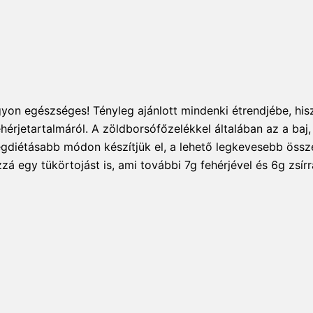
nagyon egészséges! Tényleg ajánlott mindenki étrendjébe, h
érjetartalmáról. A zöldborsófőzelékkel általában az a baj, 
legdiétásabb módon készítjük el, a lehető legkevesebb öss
egy tükörtojást is, ami további 7g fehérjével és 6g zsírra