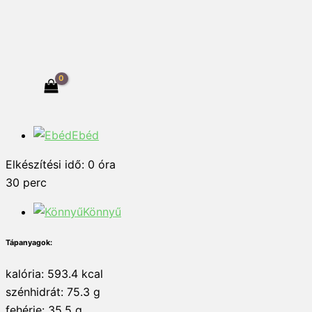
Ebéd
Elkészítési idő:
0
óra
30
perc
Könnyű
Tápanyagok:
kalória: 593.4 kcal
szénhidrát: 75.3 g
fehérje: 35.5 g