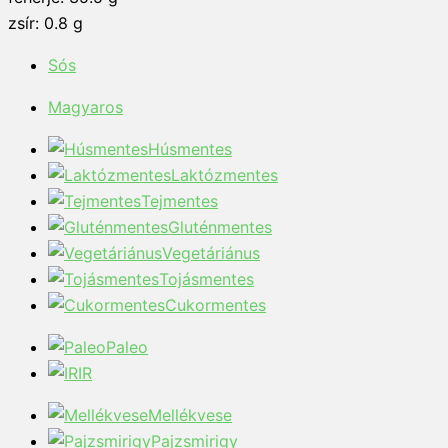
zsír: 0.8 g
Sós
Magyaros
Húsmentes
Laktózmentes
Tejmentes
Gluténmentes
Vegetáriánus
Tojásmentes
Cukormentes
Paleo
IR
Mellékvese
Pajzsmirigy