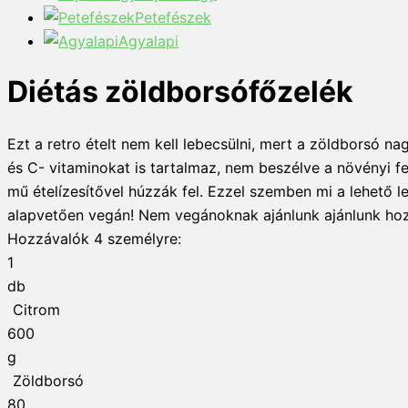
Petefészek
Agyalapi
Diétás zöldborsófőzelék
Ezt a retro ételt nem kell lebecsülni, mert a zöldborsó 
és C- vitaminokat is tartalmaz, nem beszélve a növényi feh
mű ételízesítővel húzzák fel. Ezzel szemben mi a lehető 
alapvetően vegán! Nem vegánoknak ajánlunk ajánlunk hozzá 
Hozzávalók
4
személyre:
1
db
Citrom
600
g
Zöldborsó
80