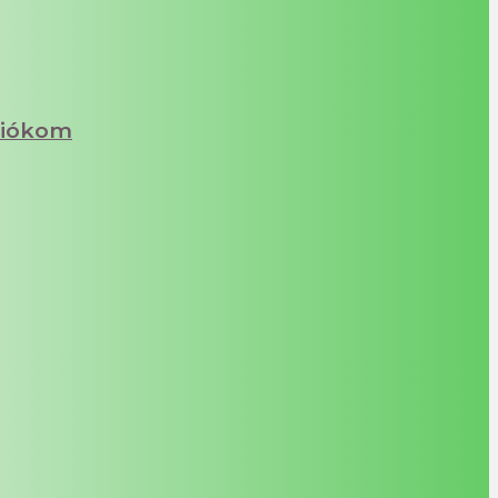
iókom