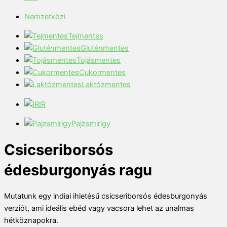
Nemzetközi
Tejmentes
Gluténmentes
Tojásmentes
Cukormentes
Laktózmentes
IR
Pajzsmirigy
Csicseriborsós
édesburgonyás ragu
Mutatunk egy indiai ihletésű csicseriborsós édesburgonyás
verziót, ami ideális ebéd vagy vacsora lehet az unalmas
hétköznapokra.