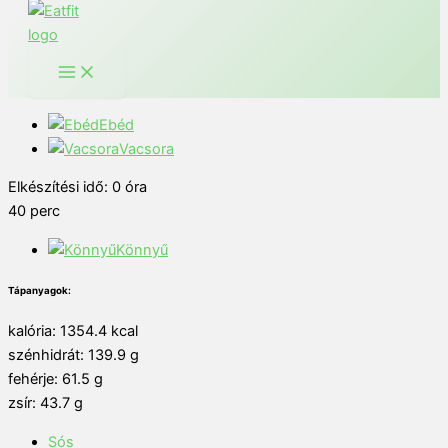
Ebéd
Vacsora
Elkészítési idő:
0
óra
40
perc
Könnyű
Tápanyagok:
kalória: 1354.4 kcal
szénhidrát: 139.9 g
fehérje: 61.5 g
zsír: 43.7 g
Sós