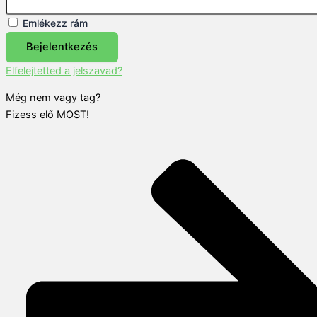
Emlékezz rám
Bejelentkezés
Elfelejtetted a jelszavad?
Még nem vagy tag?
Fizess elő MOST!