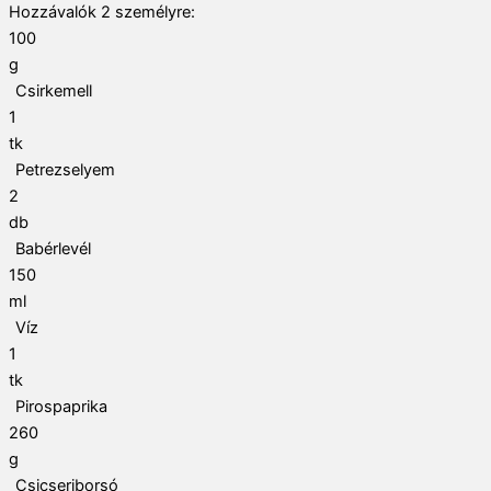
Hozzávalók
2
személyre:
100
g
Csirkemell
1
tk
Petrezselyem
2
db
Babérlevél
150
ml
Víz
1
tk
Pirospaprika
260
g
Csicseriborsó