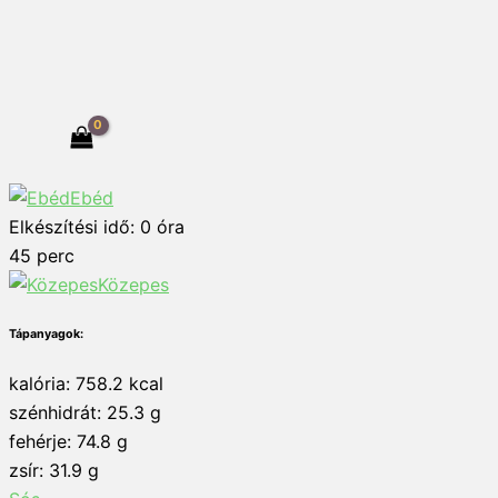
Ebéd
Elkészítési idő:
0
óra
45
perc
Közepes
Tápanyagok:
kalória: 758.2 kcal
szénhidrát: 25.3 g
fehérje: 74.8 g
zsír: 31.9 g