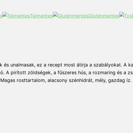
s
Tejmentes
Gluténmentes
ek és unalmasak, ez a recept most átírja a szabályokat. A k
ó. A pirított zöldségek, a fűszeres hús, a rozmaring és a z
 Magas rosttartalom, alacsony szénhidrát, mély, gazdag íz. 