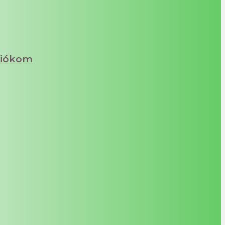
iókom