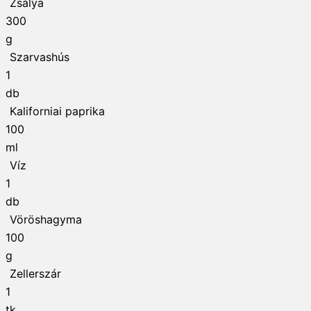
Zsálya
300
g
Szarvashús
1
db
Kaliforniai paprika
100
ml
Víz
1
db
Vöröshagyma
100
g
Zellerszár
1
tk