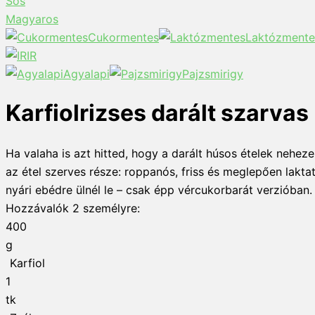
Sós
Magyaros
Cukormentes
Laktózmente
IR
Agyalapi
Pajzsmirigy
Karfiolrizses darált szarvas
Ha valaha is azt hitted, hogy a darált húsos ételek nehez
az étel szerves része: roppanós, friss és meglepően laktat
nyári ebédre ülnél le – csak épp vércukorbarát verzióban.
Hozzávalók
2
személyre:
400
g
Karfiol
1
tk