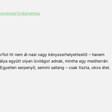
Tojásmentes
arfiol itt nem ál-nasi vagy kényszerhelyettesítő – hanem
sálya együtt olyan ízvilágot adnak, mintha egy mediterrán
Egyetlen serpenyő, semmi sallang – csak tiszta, okos étel.