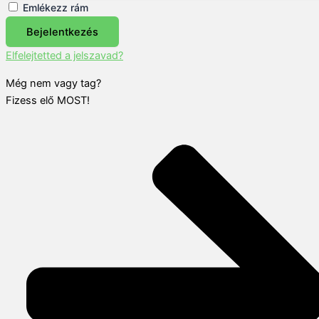
Emlékezz rám
Bejelentkezés
Elfelejtetted a jelszavad?
Még nem vagy tag?
Fizess elő MOST!