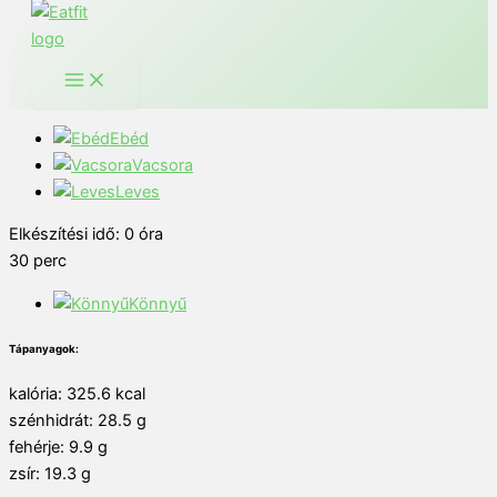
Ebéd
Vacsora
Leves
Elkészítési idő:
0
óra
30
perc
Könnyű
Tápanyagok:
kalória: 325.6 kcal
szénhidrát: 28.5 g
fehérje: 9.9 g
zsír: 19.3 g