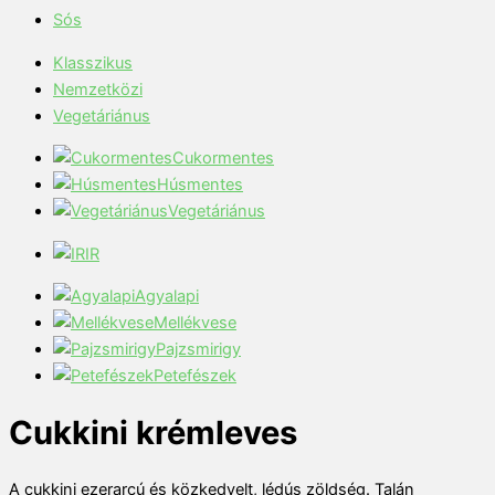
Sós
Klasszikus
Nemzetközi
Vegetáriánus
Cukormentes
Húsmentes
Vegetáriánus
IR
Agyalapi
Mellékvese
Pajzsmirigy
Petefészek
Cukkini krémleves
A cukkini ezerarcú és közkedvelt, lédús zöldség. Talán