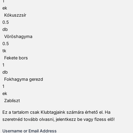
1
ek
Kókuszzsír
0.5
db
Vöröshagyma
0.5
tk
Fekete bors
1
db
Fokhagyma gerezd
1
ek
Zabliszt
Ez a tartalom csak Klubtagjaink számára érhető el. Ha
szeretnéd tovább olvasni, jelentkezz be vagy fizess elő!
Username or Email Address