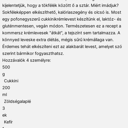
kijelentetjük, hogy a tökfélék között ő a sztár. Miért imádjuk?
Sokféleképpen elkészíthető, kalóriaszegény és olcsó is. Most
egy pofonegyszerű cukkinikrémlevest készítünk el, laktóz- és
gluténmentesen, vegán módon. Természetesen ez a recept a
kommersz krémlevesek "átkát", a tejszínt sem tartalmazza. A
könnyed leveske extra diétás, mégis sűrű krémállaga van.
Érdemes tehát elkészíteni ezt az alakbarát levest, amelyet szó
szerint bármikor fogyaszthatsz.
Hozzávalók
4
személyre:
500
g
Cukkini
200
ml
Zöldségalaplé
3
ek
Kefír