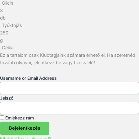
Glicin
3
db
Tyúktojás
250
g
Cékla
Ez a tartalom csak Klubtagjaink számára érhető el. Ha szeretnéd
tovább olvasni, jelentkezz be vagy fizess elő!
Username or Email Address
Jelszó
Emlékezz rám
Bejelentkezés
Elfelejtetted a jelszavad?