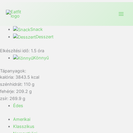
Snack
Desszert
Elkészítési idő:
1.5
óra
Könnyű
Tápanyagok:
kalória: 3843.5 kcal
szénhidrát: 110 g
fehérje: 209.2 g
zsír: 269.9 g
Édes
Amerikai
Klasszikus