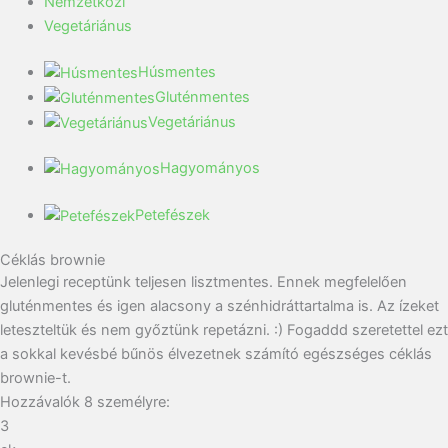
Nemzetközi
Vegetáriánus
Húsmentes
Gluténmentes
Vegetáriánus
Hagyományos
Petefészek
Céklás brownie
Jelenlegi receptünk teljesen lisztmentes. Ennek megfelelően
gluténmentes és igen alacsony a szénhidráttartalma is. Az ízeket
leteszteltük és nem győztünk repetázni. :) Fogaddd szeretettel ezt
a sokkal kevésbé bűnös élvezetnek számító egészséges céklás
brownie-t.
Hozzávalók
8
személyre:
3