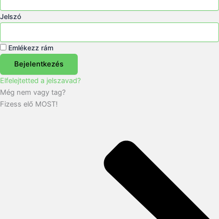
Jelszó
Emlékezz rám
Bejelentkezés
Elfelejtetted a jelszavad?
Még nem vagy tag?
Fizess elő MOST!