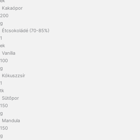
ek
Kakaópor
200
g
Étcsokoládé (70-85%)
1
ek
Vanília
100
g
Kókuszzsír
1
tk
Sütőpor
150
g
Mandula
150
g