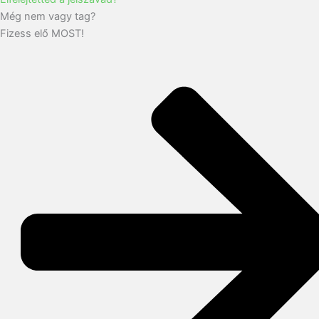
Még nem vagy tag?
Fizess elő MOST!