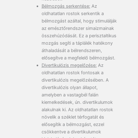
Bélmozgás serkentése:
Az
oldhatatlan rostok serkentik a
bélmozgást azáltal, hogy stimulálják
az emésztőrendszer simaizmainak
összehúzódását. Ez a perisztaltikus
mozgás segíti a táplálék hatékony
áthaladását a bélrendszeren,
elősegítve a megfelelő bélmozgást.
Divertikulózis megelőzése:
Az
oldhatatlan rostok fontosak a
divertikulózis megelőzésében. A
divertikulózis olyan állapot,
amelyben a vastagbél falán
kiemelkedések, ún. divertikulumok
alakulnak ki. Az oldhatatlan rostok
növelik a széklet térfogatát és
elősegítik a bélmozgást, ezzel
csökkentve a divertikulumok