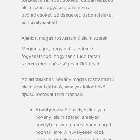
törekedj arra, hogy sokféle rostban gazdag
élelmiszert fogyassz, beleértve a
gyümölcsöket, zöldségeket, gabonaféléket
és hüvelyeseket!
Ajánlott magas rosttartalmú élelmiszerek
Megmutatjuk, hogy mit is érdemes
fogyasztanod, hogy fenn tudd tartani
szervezeted egészséges működését.
Az alábbiakban néhány magas rosttartalmú
élelmiszer található, amelyek különböző
típusú rostokat tartalmaznak:
Hüvelyesek:
A hüvelyesek olyan
növényi élelmiszerek, amelyek
hüvelyben lévő termést vagy magot
hoznak létre. A hüvelyesek közé
tartozik többek között a bab (például