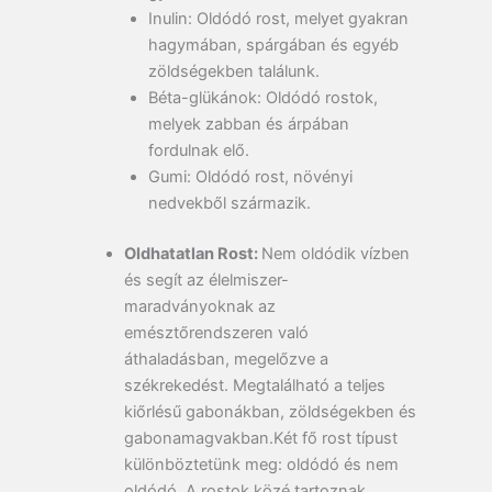
Inulin:
Oldódó rost, melyet gyakran
hagymában, spárgában és egyéb
zöldségekben találunk.
Béta-glükánok:
Oldódó rostok,
melyek zabban és árpában
fordulnak elő.
Gumi:
Oldódó rost, növényi
nedvekből származik.
Oldhatatlan Rost:
Nem oldódik vízben
és segít az élelmiszer-
maradványoknak az
emésztőrendszeren való
áthaladásban, megelőzve a
székrekedést. Megtalálható a teljes
kiőrlésű gabonákban, zöldségekben és
gabonamagvakban.Két fő rost típust
különböztetünk meg: oldódó és nem
oldódó. A rostok közé tartoznak