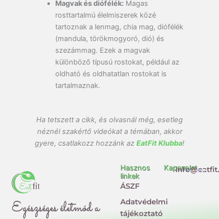
Magvak és diófélék:
Magas
rosttartalmú élelmiszerek közé
tartoznak a lenmag, chia mag, diófélék
(mandula, törökmogyoró, dió) és
szezámmag. Ezek a magvak
különböző típusú rostokat, például az
oldható és oldhatatlan rostokat is
tartalmaznak.
Ha tetszett a cikk, és olvasnál még, esetleg
néznél szakértő videókat a témában, akkor
gyere, csatlakozz hozzánk az
EatFit Klubba
!
Hasznos
Kapcsolat
info@eatfit
linkek
ÁSZF
Adatvédelmi
Egészséges életmód a
tájékoztató