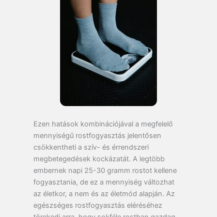
Ezen hatások kombinációjával a megfelelő
mennyiségű rostfogyasztás jelentősen
csökkentheti a szív- és érrendszeri
megbetegedések kockázatát. A legtöbb
embernek napi 25-30 gramm rostot kellene
fogyasztania, de ez a mennyiség változhat
az életkor, a nem és az életmód alapján. Az
egészséges rostfogyasztás eléréséhez