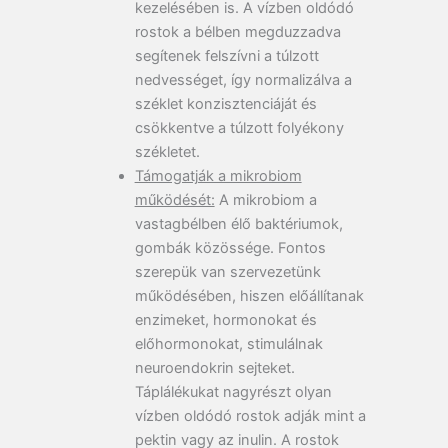
kezelésében is. A vízben oldódó
rostok a bélben megduzzadva
segítenek felszívni a túlzott
nedvességet, így normalizálva a
széklet konzisztenciáját és
csökkentve a túlzott folyékony
székletet.
Támogatják a mikrobiom
működését:
A mikrobiom a
vastagbélben élő baktériumok,
gombák közössége. Fontos
szerepük van szervezetünk
működésében, hiszen előállítanak
enzimeket, hormonokat és
előhormonokat, stimulálnak
neuroendokrin sejteket.
Táplálékukat nagyrészt olyan
vízben oldódó rostok adják mint a
pektin vagy az inulin. A rostok