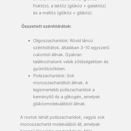
fruktóz), a laktóz (glükóz + galaktóz)
és a maltóz (glükóz + glükóz).
Összetett szénhidrátok:
Oligoszacharidok:
Rövid láncú
szénhidrátok, általában 3-10 egyszerű
cukorból állnak. Gyakran
találkozhatunk velük zöldségekben és
gyümölcsökben.
Poliszacharidok:
Sok
monoszacharidból állnak. A
legismertebb poliszacharidok a
keményítő és a glikogén, amelyek
glükózmolekulákból állnak.
A rostok tehát poliszacharidok, vagyis sok
monoszacharid molekulából áll, amelyek