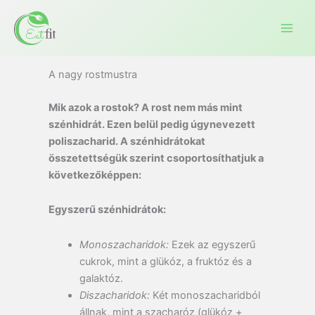
Ugrás
a
tartalomra
A nagy rostmustra
Mik azok a rostok? A rost nem más mint
szénhidrát. Ezen belül pedig úgynevezett
poliszacharid. A szénhidrátokat
összetettségük szerint csoportosíthatjuk a
következőképpen:
Egyszerű szénhidrátok:
Monoszacharidok:
Ezek az egyszerű
cukrok, mint a glükóz, a fruktóz és a
galaktóz.
Diszacharidok:
Két monoszacharidból
állnak, mint a szacharóz (glükóz +