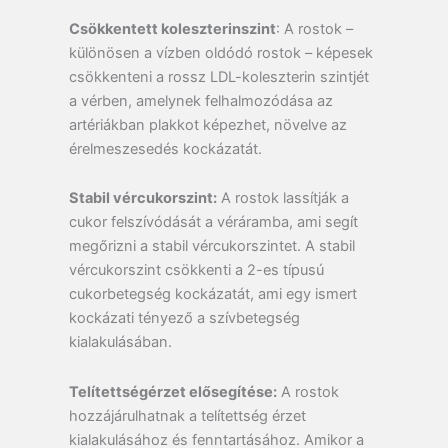
Csökkentett koleszterinszint
: A rostok –
különösen a vízben oldódó rostok – képesek
csökkenteni a rossz LDL-koleszterin szintjét
a vérben, amelynek felhalmozódása az
artériákban plakkot képezhet, növelve az
érelmeszesedés kockázatát.
Stabil vércukorszint:
A rostok lassítják a
cukor felszívódását a véráramba, ami segít
megőrizni a stabil vércukorszintet. A stabil
vércukorszint csökkenti a 2-es típusú
cukorbetegség kockázatát, ami egy ismert
kockázati tényező a szívbetegség
kialakulásában.
Telítettségérzet elősegítése:
A rostok
hozzájárulhatnak a telítettség érzet
kialakulásához és fenntartásához. Amikor a