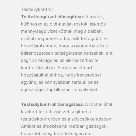
Testsúlykontroll
Telítettségérzet elősegítése:
A rostok,
különösen az oldhatatlan rostok, jelentős
mennyiségű vizet kötnek meg a bélben,
ezáltal megnövelik a táplálék térfogatát. Ez
hozzájárul ahhoz, hogy a gyomorban és a
bélrendszerben teltségérzetet keltsenek, ami
segít az étvágy és az élelmiszerbevitel
kontrollálásában. A rostdús étrend
hozzájárulhat ahhoz, hogy kevesebbet
együnk, és könnyebben tartsuk be az
egészséges táplálkozási irányelveket.
Testsúlykontroll támogatása:
A rostok által
kiváltott telítettségérzet segíthet a
testsúlykontrollban és a súlycsökkentésben.
Amikor az étkezéseink rostban gazdagok,
hosszabb ideig tartó teltségérzetet