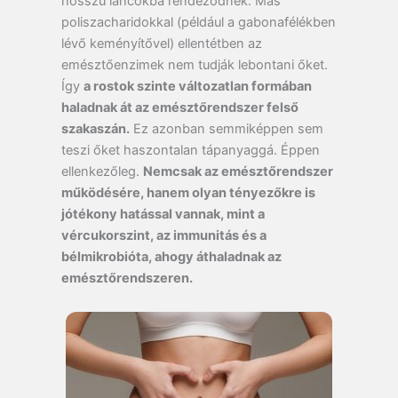
hosszú láncokba rendeződnek. Más
poliszacharidokkal (például a gabonafélékben
lévő keményítővel) ellentétben az
emésztőenzimek nem tudják lebontani őket.
Így
a rostok szinte változatlan formában
haladnak át az emésztőrendszer felső
szakaszán.
Ez azonban semmiképpen sem
teszi őket haszontalan tápanyaggá. Éppen
ellenkezőleg.
Nemcsak az emésztőrendszer
működésére, hanem olyan tényezőkre is
jótékony hatással vannak, mint a
vércukorszint, az immunitás és a
bélmikrobióta, ahogy áthaladnak az
emésztőrendszeren.