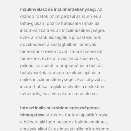
Inzulinválasz és inzulinérzékenység:
Az
oldódó rostok (mint például az inulin és a
béta-glükán) pozitív hatással vannak az
inzulinválaszra és az inzulinérzékenységre.
Ezek a rostok elősegítik a jó baktériumok
növekedését a vastagbélben, amelyek
fermentáció révén rövid láncú zsírsavakat
termelnek. Ezek a rövid láncú zsírsavak,
például az acetát, a propionát és a butirát,
befolyásolják az inzulin szekrécióját és a
sejtek inzulinérzékenységét. Ezáltal javul az
inzulin hatása, a glükózfelvétel a sejtekben
fokozódik, és a vércukorszint csökken.
Intesztinális mikrobiom egészségének
támogatása:
A rostok fontos táplálékforrásai
a bélben található hasznos baktériumoknak,
amelyek alkotják az intesztinális mikrobiomot.