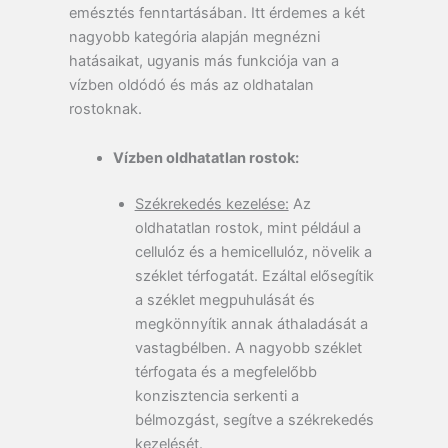
emésztés fenntartásában. Itt érdemes a két
nagyobb kategória alapján megnézni
hatásaikat, ugyanis más funkciója van a
vízben oldódó és más az oldhatalan
rostoknak.
Vízben oldhatatlan rostok:
Székrekedés kezelése:
Az
oldhatatlan rostok, mint például a
cellulóz és a hemicellulóz, növelik a
széklet térfogatát. Ezáltal elősegítik
a széklet megpuhulását és
megkönnyítik annak áthaladását a
vastagbélben. A nagyobb széklet
térfogata és a megfelelőbb
konzisztencia serkenti a
bélmozgást, segítve a székrekedés
kezelését.