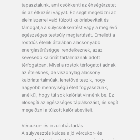
tapasztalunk, ami csökkenti az éhségérzetet
és az étkezési vágyat. Ez segít megelőzni az
élelmiszerrel való túlzott kalóriabevitelt és
támogatja a súlycsökkentést vagy a meglévő
egészséges testsúly megtartását. Emellett a
rostdús ételek általában alacsonyabb
energiasűrűséggel rendelkeznek, azaz
kevesebb kalóriát tartalmaznak adott
térfogatban. Mivel a rostok térfogatot adnak
az ételeknek, de viszonylag alacsony
kalóriatartalmúak, lehetővé teszik, hogy
nagyobb mennyiségű ételt fogyasszunk,
anélkül, hogy túl sok kalóriát vinnénk be. Ez
elősegíti az egészséges táplálkozást, és segít
megelőzni a túlzott kalóriabevitelt.
Vércukor- és inzulinháztartás
A súlyvesztés kulcsa a jó vércukor- és