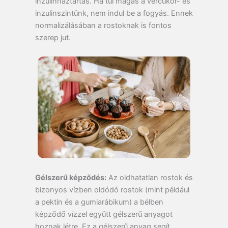
inzulinháztartás. Ha túl magas a vércukor- és
inzulinszintünk, nem indul be a fogyás. Ennek
normalizálásában a rostoknak is fontos
szerep jut.
Gélszerű képződés:
Az oldhatatlan rostok és
bizonyos vízben oldódó rostok (mint például
a pektin és a gumiarábikum) a bélben
képződő vízzel együtt gélszerű anyagot
hoznak létre. Ez a gélszerű anyag segít