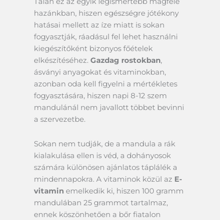
Talán ez az egyik legismertebb magféle
hazánkban, hiszen egészségre jótékony
hatásai mellett az íze miatt is sokan
fogyasztják, ráadásul fel lehet használni
kiegészítőként bizonyos főételek
elkészítéséhez.
Gazdag rostokban
,
ásványi anyagokat és vitaminokban,
azonban oda kell figyelni a mértékletes
fogyasztására, hiszen napi 8-12 szem
mandulánál nem javallott többet bevinni
a szervezetbe.
Sokan nem tudják, de a mandula a rák
kialakulása ellen is véd, a dohányosok
számára különösen ajánlatos táplálék a
mindennapokra. A vitaminok közül az
E-
vitamin
emelkedik ki, hiszen 100 gramm
mandulában 25 grammot tartalmaz,
ennek köszönhetően a bőr fiatalon