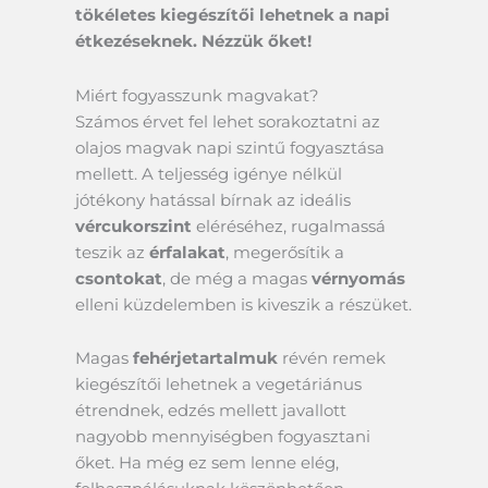
tökéletes kiegészítői lehetnek a napi
étkezéseknek. Nézzük őket!
Miért fogyasszunk magvakat?
Számos érvet fel lehet sorakoztatni az
olajos magvak napi szintű fogyasztása
mellett. A teljesség igénye nélkül
jótékony hatással bírnak az ideális
vércukorszint
eléréséhez, rugalmassá
teszik az
érfalakat
, megerősítik a
csontokat
, de még a magas
vérnyomás
elleni küzdelemben is kiveszik a részüket.
Magas
fehérjetartalmuk
révén remek
kiegészítői lehetnek a vegetáriánus
étrendnek, edzés mellett javallott
nagyobb mennyiségben fogyasztani
őket. Ha még ez sem lenne elég,