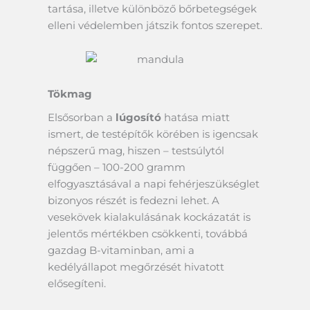
tartása, illetve különböző bőrbetegségek
elleni védelemben játszik fontos szerepet.
Tökmag
Elsősorban a
lúgosító
hatása miatt
ismert, de testépítők körében is igencsak
népszerű mag, hiszen – testsúlytól
függően – 100-200 gramm
elfogyasztásával a napi fehérjeszükséglet
bizonyos részét is fedezni lehet. A
vesekövek kialakulásának kockázatát is
jelentős mértékben csökkenti, továbbá
gazdag B-vitaminban, ami a
kedélyállapot megőrzését hivatott
elősegíteni.