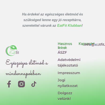
Ha érdekel az egészséges életmód és
szükséged lenne egy jó recepttárra,
szeretettel várunk az
EatFit Klubban
!
Hasznos
Kapcsolat
info@eatfit
linkek
ÁSZF
Adatvédelmi
Egészséges életmód a
tájékoztató
mindennapokban
Impresszum
Jogi
F
T
nyilatkozat
a
i
Dolgozz
c
k
velünk!
e
t