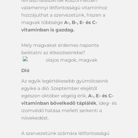
felhasználásuknak köszönhetően
valamennyi létfontosságú vitaminhoz
hozzájuthat a szervezetünk, hiszen a
magvak többsége
A-, B-, E- és C-
vitaminban is gazdag.
Mely magvakat érdemes naponta
beiktatni az étkezéseinkbe?
Dió
Az egyik legértékesebb gyümölcseink
egyike a dió. Szeptember elejétől
egészen október végéig érik,
A-, E- és C-
vitaminban bővelkedő táplálék
, ideg- és
izomvédő hatása mellett serkenti a
növekedést.
A szervezetünk számára létfontosságú