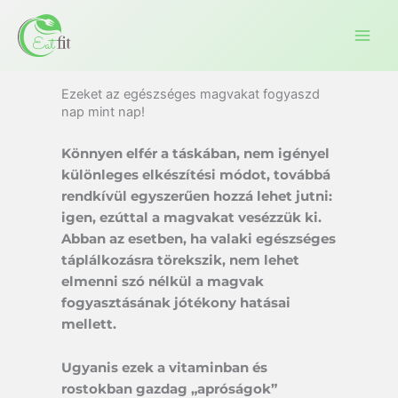
Ugrás
a
tartalomra
Ezeket az egészséges magvakat fogyaszd
nap mint nap!
Könnyen elfér a táskában, nem igényel
különleges elkészítési módot, továbbá
rendkívül egyszerűen hozzá lehet jutni:
igen, ezúttal a magvakat vesézzük ki.
Abban az esetben, ha valaki egészséges
táplálkozásra törekszik, nem lehet
elmenni szó nélkül a magvak
fogyasztásának jótékony hatásai
mellett.
Ugyanis ezek a vitaminban és
rostokban gazdag „apróságok”