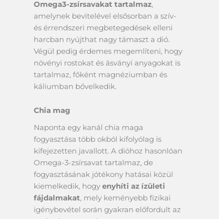
Omega3-zsírsavakat tartalmaz
,
amelynek bevitelével elsősorban a szív-
és érrendszeri megbetegedések elleni
harcban nyújthat nagy támaszt a dió.
Végül pedig érdemes megemlíteni, hogy
növényi rostokat és ásványi anyagokat is
tartalmaz, főként magnéziumban és
káliumban bővelkedik.
Chia mag
Naponta egy kanál chia maga
fogyasztása több okból kifolyólag is
kifejezetten javallott. A dióhoz hasonlóan
Omega-3-zsírsavat tartalmaz, de
fogyasztásának jótékony hatásai közül
kiemelkedik, hogy
enyhíti az ízületi
fájdalmakat
, mely keményebb fizikai
igénybevétel során gyakran előfordult az