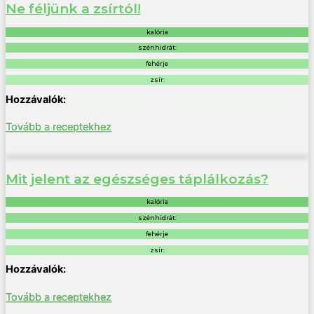
Ne féljünk a zsírtól!
kalória
szénhidrát:
fehérje
zsír:
Tovább a receptekhez
Mit jelent az egészséges táplálkozás?
kalória
szénhidrát:
fehérje
zsír:
Tovább a receptekhez