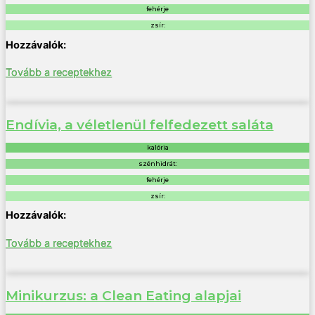
fehérje
zsír:
Tovább a receptekhez
Endívia, a véletlenül felfedezett saláta
kalória
szénhidrát:
fehérje
zsír:
Tovább a receptekhez
Minikurzus: a Clean Eating alapjai