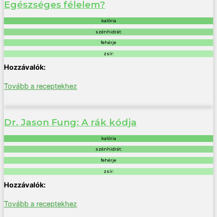
Egészséges félelem?
kalória
szénhidrát:
fehérje
zsír:
Tovább a receptekhez
Dr. Jason Fung: A rák kódja
kalória
szénhidrát:
fehérje
zsír:
Tovább a receptekhez