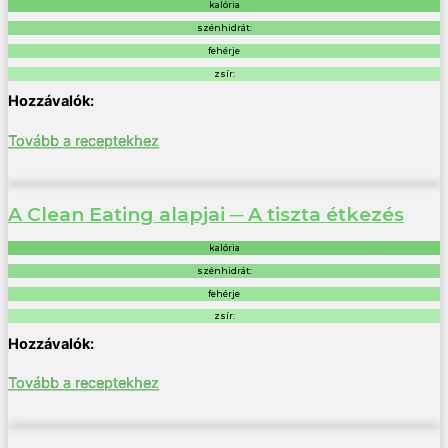
kalória
szénhidrát:
fehérje
zsír:
Tovább a receptekhez
A Clean Eating alapjai ─ A tiszta étkezés
kalória
szénhidrát:
fehérje
zsír:
Tovább a receptekhez