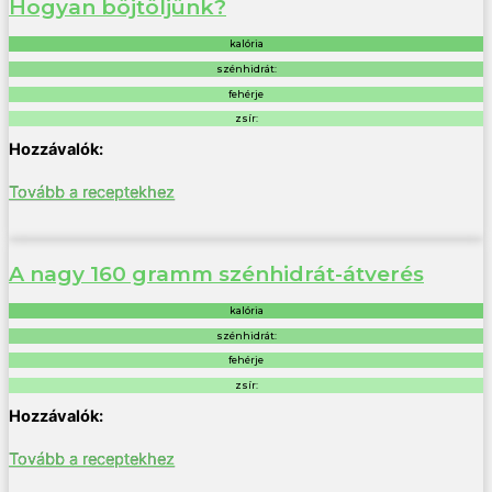
Hogyan böjtöljünk?
kalória
szénhidrát:
fehérje
zsír:
Tovább a receptekhez
A nagy 160 gramm szénhidrát-átverés
kalória
szénhidrát:
fehérje
zsír:
Tovább a receptekhez