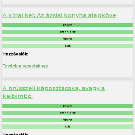
A kínai kel: Az ázsiai konyha alapköve
kalória
szénhidrát:
fehérje
zsír:
Tovább a receptekhez
A brüsszeli káposztácska, avagy a
kelbimbó
kalória
szénhidrát:
fehérje
zsír: