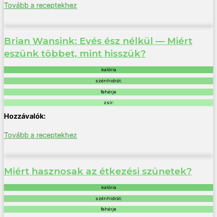
Tovább a receptekhez
Brian Wansink: Evés ész nélkül — Miért
eszünk többet, mint hisszük?
kalória
szénhidrát:
fehérje
zsír:
Tovább a receptekhez
Miért hasznosak az étkezési szünetek?
kalória
szénhidrát:
fehérje