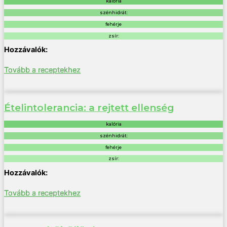
kalória
szénhidrát:
fehérje
zsír:
Tovább a receptekhez
Ételintolerancia: a rejtett ellenség
kalória
szénhidrát:
fehérje
zsír:
Tovább a receptekhez