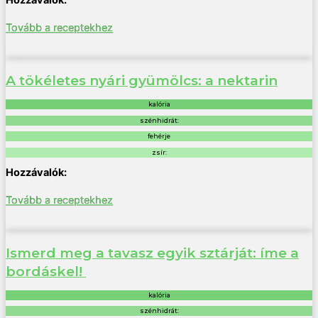
Tovább a receptekhez
A tökéletes nyári gyümölcs: a nektarin
kalória
szénhidrát:
fehérje
zsír:
Tovább a receptekhez
Ismerd meg a tavasz egyik sztárját: íme a
bordáskel!
kalória
szénhidrát: