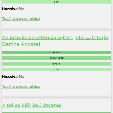
zsír:
Tovább a receptekhez
Az inzulinrezisztencia rejtett jelei ㅡ Interjú
Bartha Ákossal
kalória
szénhidrát:
fehérje
zsír:
Tovább a receptekhez
A teljes kiőrlésű átverés