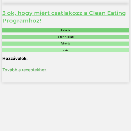
3 ok, hogy miért csatlakozz a Clean Eating
Programhoz!
kalória
szénhidrát:
fehérje
zsír:
Tovább a receptekhez