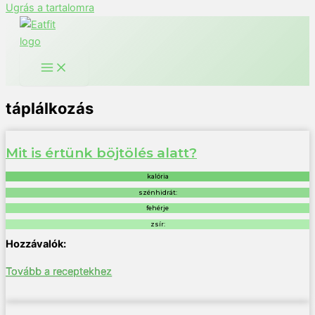
Ugrás a tartalomra
táplálkozás
Mit is értünk böjtölés alatt?
kalória
szénhidrát:
fehérje
zsír:
Tovább a receptekhez