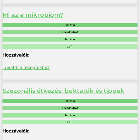
Mi az a mikrobiom?
kalória
szénhidrát:
fehérje
zsír:
Tovább a receptekhez
Szezonális étkezés: buktatók és tippek
kalória
szénhidrát:
fehérje
zsír: