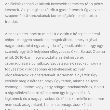
Az élelmiszeripari vállalatok kevesebb terméken több pénzt
kerestek. Az iparági szakértők a gyorséttermek úgynevezett
szuperméretű korszakának korrekciójaként említették a
trendet.
A snackméret-spektrum másik oldalán a közepes méretű
chips- és egyéb snack-csomagok állnak, amelyek jóval
nagyobbak, mint egy adag, de elég kicsik ahhoz, hogy egy
személy egy ültő helyében elfogyassza őket. Barack Obama
elnök 2016-ban megváltoztatta az élelmiszerek
csomagolására vonatkozó szövetségi előírásokat, hogy a
fogyasztók világosabban érzékelhessék az ilyen
rágcsálnivalók kalóriatartalmát. Korábban a gyártók úgy
kerülték meg a kérdést, hogy úgy tettek, mintha az ilyen
csomagok három vagy négy adagot tartalmaznának, holott
a rágcsálnivalókat általában nem így fogyasztják. A
jégkrémek és a nagy palackos üdítőitalok címkéin most már
nem csak adagonként, hanem csomagolásonként is