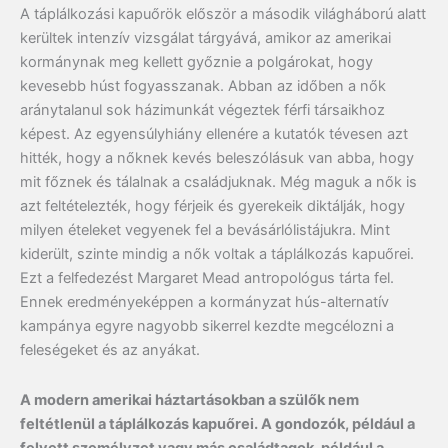
A táplálkozási kapuőrök először a második világháború alatt
kerültek intenzív vizsgálat tárgyává, amikor az amerikai
kormánynak meg kellett győznie a polgárokat, hogy
kevesebb húst fogyasszanak. Abban az időben a nők
aránytalanul sok házimunkát végeztek férfi társaikhoz
képest. Az egyensúlyhiány ellenére a kutatók tévesen azt
hitték, hogy a nőknek kevés beleszólásuk van abba, hogy
mit főznek és tálalnak a családjuknak. Még maguk a nők is
azt feltételezték, hogy férjeik és gyerekeik diktálják, hogy
milyen ételeket vegyenek fel a bevásárlólistájukra. Mint
kiderült, szinte mindig a nők voltak a táplálkozás kapuőrei.
Ezt a felfedezést Margaret Mead antropológus tárta fel.
Ennek eredményeképpen a kormányzat hús-alternatív
kampánya egyre nagyobb sikerrel kezdte megcélozni a
feleségeket és az anyákat.
A modern amerikai háztartásokban a szülők nem
feltétlenül a táplálkozás kapuőrei. A gondozók, például a
felvett személyzet vagy más családtagok, például a