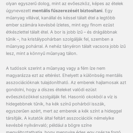
olyan egyszerű dolog, mint az evőeszköz, képes az ételek
úgynevezett
mentális fűszerezését biztosítani
. Egy
műanyag villával, kanállal és késsel tálalt étel a legtöbb
ember számára kevésbé ízletes, mint egy finom ezüst
étkészlettel tálalt étel. A bor is jobb ízű – és drágábbnak
tűnik –, ha kristálypohárban szolgálják fel, szemben a
műanyag pohárral. A nehéz tányéron tálalt vacsora jobb ízű
lesz, mint a könnyű műanyag tálon.
A tudósok szerint a műanyag vagy a fém íze nem
magyarázza ezt az eltérést. Ehelyett a különbség mentális
asszociációknak tulajdonítható. Az emberek hajlamosak azt
gondolni, hogy a díszes ételeket valódi ezüst
evőeszközökkel szolgálják fel. Hasonló okokból a víz is
hidegebbnek tűnik, ha kék színű pohárból isszák,
egyszerűen azért, mert az emberek a kék színt a hideggel
társítják. A kutatók által feltárt asszociációk némelyike
kevésbé nyilvánvaló; például a bögre színe
megváltoztathatja, hogy mennyire édes egy csésze forró