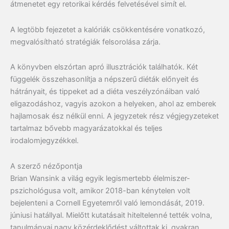
átmenetet egy retorikai kérdés felvetésével simít el.
A legtöbb fejezetet a kalóriák csökkentésére vonatkozó,
megvalósítható stratégiák felsorolása zárja.
A könyvben elszórtan apró illusztrációk találhatók. Két
függelék összehasonlítja a népszerű diéták előnyeit és
hátrányait, és tippeket ad a diéta veszélyzónáiban való
eligazodáshoz, vagyis azokon a helyeken, ahol az emberek
hajlamosak ész nélkül enni. A jegyzetek rész végjegyzeteket
tartalmaz bővebb magyarázatokkal és teljes
irodalomjegyzékkel.
A szerző nézőpontja
Brian Wansink a világ egyik legismertebb élelmiszer-
pszichológusa volt, amikor 2018-ban kénytelen volt
bejelenteni a Cornell Egyetemről való lemondását, 2019.
júniusi hatállyal. Mielőtt kutatásait hiteltelenné tették volna,
tanulmányai nagy közérdeklődést váltottak ki, gyakran