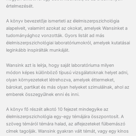
értelmezését.
A könyv bevezetője ismerteti az élelmiszerpszichológia
alapelveit, valamint azokat az okokat, amelyek Wansinket a
tudományághoz vonzották. Gyors listát ad más
élelmiszerpszichológiai laboratóriumokról, amelyek kutatásai
leginkább inspirálták munkáját.
Wansink azt is leírja, hogy saját laboratóriuma milyen
módon képes különböző típusú vizsgálatoknak helyet adni,
olyan környezeteket létrehozva, amelyek éttermeket,
bárokat, partikat és más olyan helyeket szimulálnak, ahol az
emberek összegyűlnek enni és inni.
A könyv fő részét alkotó 10 fejezet mindegyike az
élelmiszerpszichológia egy-egy témájára összpontosít. A
szöveg témáról témára halad, az alfejezeteket fülbemászó
címek tagolják. Wansink gyakran vált témát, vagy egy kínos