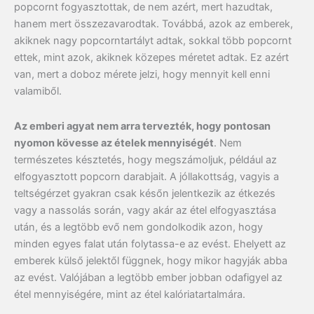
popcornt fogyasztottak, de nem azért, mert hazudtak,
hanem mert összezavarodtak. Továbbá, azok az emberek,
akiknek nagy popcorntartályt adtak, sokkal több popcornt
ettek, mint azok, akiknek közepes méretet adtak. Ez azért
van, mert a doboz mérete jelzi, hogy mennyit kell enni
valamiből.
Az emberi agyat nem arra tervezték, hogy pontosan
nyomon kövesse az ételek mennyiségét
. Nem
természetes késztetés, hogy megszámoljuk, például az
elfogyasztott popcorn darabjait. A jóllakottság, vagyis a
teltségérzet gyakran csak későn jelentkezik az étkezés
vagy a nassolás során, vagy akár az étel elfogyasztása
után, és a legtöbb evő nem gondolkodik azon, hogy
minden egyes falat után folytassa-e az evést. Ehelyett az
emberek külső jelektől függnek, hogy mikor hagyják abba
az evést. Valójában a legtöbb ember jobban odafigyel az
étel mennyiségére, mint az étel kalóriatartalmára.