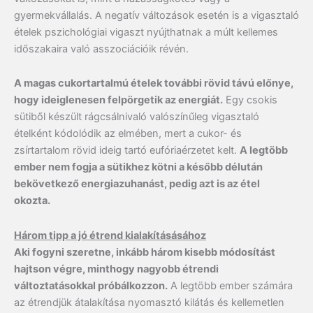
gyermekvállalás. A negatív változások esetén is a vigasztaló
ételek pszichológiai vigaszt nyújthatnak a múlt kellemes
időszakaira való asszociációik révén.
A magas cukortartalmú ételek további rövid távú előnye,
hogy ideiglenesen felpörgetik az energiát.
Egy csokis
sütiből készült rágcsálnivaló valószínűleg vigasztaló
ételként kódolódik az elmében, mert a cukor- és
zsírtartalom rövid ideig tartó eufóriaérzetet kelt.
A legtöbb
ember nem fogja a sütikhez kötni a később délután
bekövetkező energiazuhanást, pedig azt is az étel
okozta.
Három tipp a jó étrend kialakításásához
Aki fogyni szeretne, inkább három kisebb módosítást
hajtson végre, minthogy nagyobb étrendi
változtatásokkal próbálkozzon.
A legtöbb ember számára
az étrendjük átalakítása nyomasztó kilátás és kellemetlen