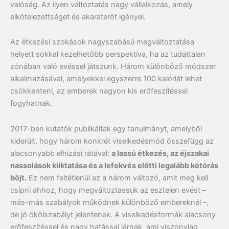
valóság. Az ilyen változtatás nagy vállalkozás, amely
elkötelezettséget és akaraterőt igényel.
Az étkezési szokások nagyszabású megváltoztatása
helyett sokkal kezelhetőbb perspektíva, ha az tudattalan
zónában való evéssel játszunk. Három különböző módszer
alkalmazásával, amelyekkel egyszerre 100 kalóriát lehet
csökkenteni, az emberek nagyon kis erőfeszítéssel
fogyhatnak.
2017-ben kutatók publikáltak egy tanulmányt, amelyből
kiderült, hogy három konkrét viselkedésmód összefügg az
alacsonyabb elhízási rátával:
a lassú étkezés, az éjszakai
nassolások kiiktatása és a lefekvés előtti legalább kétórás
böjt.
Ez nem feltétlenül az a három változó, amit meg kell
csípni ahhoz, hogy megváltoztassuk az esztelen evést –
más-más szabályok működnek különböző embereknél –,
de jó ökölszabályt jelentenek. A viselkedésformák alacsony
erőfeszítéssel és nagy hatással járnak, ami viszonylag