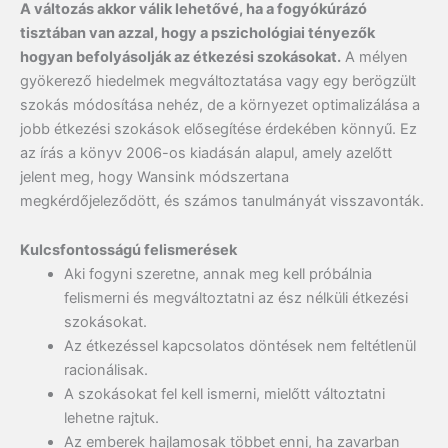
A változás akkor válik lehetővé, ha a fogyókúrázó
tisztában van azzal, hogy a pszichológiai tényezők
hogyan befolyásolják az étkezési szokásokat.
A mélyen
gyökerező hiedelmek megváltoztatása vagy egy berögzült
szokás módosítása nehéz, de a környezet optimalizálása a
jobb étkezési szokások elősegítése érdekében könnyű. Ez
az írás a könyv 2006-os kiadásán alapul, amely azelőtt
jelent meg, hogy Wansink módszertana
megkérdőjeleződött, és számos tanulmányát visszavonták.
Kulcsfontosságú felismerések
Aki fogyni szeretne, annak meg kell próbálnia
felismerni és megváltoztatni az ész nélküli étkezési
szokásokat.
Az étkezéssel kapcsolatos döntések nem feltétlenül
racionálisak.
A szokásokat fel kell ismerni, mielőtt változtatni
lehetne rajtuk.
Az emberek hajlamosak többet enni, ha zavarban