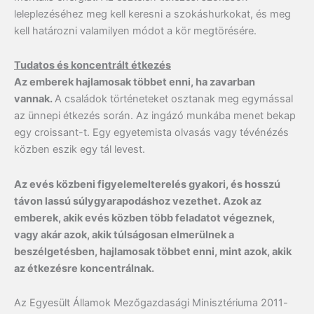
leleplezéséhez meg kell keresni a szokáshurkokat, és meg
kell határozni valamilyen módot a kör megtörésére.
Tudatos és koncentrált étkezés
Az emberek hajlamosak többet enni, ha zavarban
vannak.
A családok történeteket osztanak meg egymással
az ünnepi étkezés során. Az ingázó munkába menet bekap
egy croissant-t. Egy egyetemista olvasás vagy tévénézés
közben eszik egy tál levest.
Az evés közbeni figyelemelterelés gyakori, és hosszú
távon lassú súlygyarapodáshoz vezethet. Azok az
emberek, akik evés közben több feladatot végeznek,
vagy akár azok, akik túlságosan elmerülnek a
beszélgetésben, hajlamosak többet enni, mint azok, akik
az étkezésre koncentrálnak.
Az Egyesült Államok Mezőgazdasági Minisztériuma 2011-