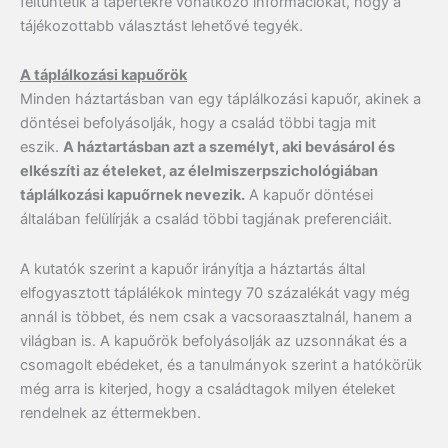
feltüntetik a tápértékre vonatkozó információkat, hogy a
tájékozottabb választást lehetővé tegyék.
A táplálkozási kapuőrök
Minden háztartásban van egy táplálkozási kapuőr, akinek a
döntései befolyásolják, hogy a család többi tagja mit
eszik.
A háztartásban azt a személyt, aki bevásárol és
elkészíti az ételeket, az élelmiszerpszichológiában
táplálkozási kapuőrnek nevezik.
A kapuőr döntései
általában felülírják a család többi tagjának preferenciáit.
A kutatók szerint a kapuőr irányítja a háztartás által
elfogyasztott táplálékok mintegy 70 százalékát vagy még
annál is többet, és nem csak a vacsoraasztalnál, hanem a
világban is. A kapuőrök befolyásolják az uzsonnákat és a
csomagolt ebédeket, és a tanulmányok szerint a hatókörük
még arra is kiterjed, hogy a családtagok milyen ételeket
rendelnek az éttermekben.