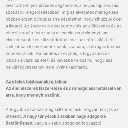
kiváltott erényes érzések segíthetnek a helyes táplálkozási
szokások megerősítésében, míg az élvezetek mérlegelése
közben érzett bűntudat arra késztethet, hogy kihúzzuk őket
a listáról. Az ételre való összpontosítás az előkészítés és az
étkezés során fokozhatja az érzékszervi élményt, ami
élvezetesebbé és kifizetődőbbé teszi az erőfeszítést. Az
ízek jobban kiemelkednek azok számára, akik rágás közben
koncentrálnak. Ha tudatosan esznek, a fogyókúrázók
jobban élvezik az ételt, és kevésbé valószínű, hogy ész
nélkül fogyasztanak nem kívánt kalóriákat.
Az ételek tálalásának rejtelmei
Az élelmiszerek kiszerelése és csomagolása hatással van
arra, hogy mennyit eszünk.
A fogyókúrázóknak meg kell fontolniuk, hogyan tálalják az
ételeket.
A nagy tányérok általában nagy adagokra
ösztönöznek
, vagy a kisebb adagokat fogyasztó