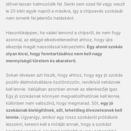
idővel lassan halmozódik fel. Senki sem szed fel vagy veszít
le 20 kilót egyik napról a másikra, így a chipsevés szokását
nem ismerik fel jelentős hatásként.
Hasonlóképpen, ha valaki lemond a chipsről, és nem fogy
azonnal, az eléggé elkedvetlenedhet ahhoz, hogy újra
elkezdje magát nassolással kényeztetni.
Egy atomi szokás
olyan kicsi, hogy fenntartásához nem kell nagy
mennyiségű türelem és akaraterő.
Sokan tévesen azt hiszik, hogy ahhoz, hogy egy jó szokás
pozitív életmódváltásra ösztönözzön, rendkívül nehéznek
kell lennie. Valójában azonban ennek az ellenkezője igaz.
Egy jó szokásnak könnyen megvalósíthatónak kell lennie,
különben nem valószínű, hogy megmarad. Sőt,
egy jó
szokásnak kielégítőnek, sőt, lehetőleg élvezetesnek kell
lennie.
Ugyanígy, amikor egy rossz szokásról próbálunk
leszokni, keresni kell a módját annak, hogy a szokást