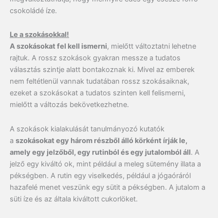
csokoládé íze.
Le a szokásokkal!
A szokásokat fel kell ismerni
, mielőtt változtatni lehetne
rajtuk. A rossz szokások gyakran messze a tudatos
választás szintje alatt bontakoznak ki. Mivel az emberek
nem feltétlenül vannak tudatában rossz szokásaiknak,
ezeket a szokásokat a tudatos szinten kell felismerni,
mielőtt a változás bekövetkezhetne.
A szokások kialakulását tanulmányozó kutatók
a
szokásokat egy három részből álló körként írják le,
amely egy jelzőből, egy rutinból és egy jutalomból áll
. A
jelző egy kiváltó ok, mint például a meleg sütemény illata a
pékségben. A rutin egy viselkedés, például a jógaóráról
hazafelé menet veszünk egy sütit a pékségben. A jutalom a
süti íze és az általa kiváltott cukorlöket.