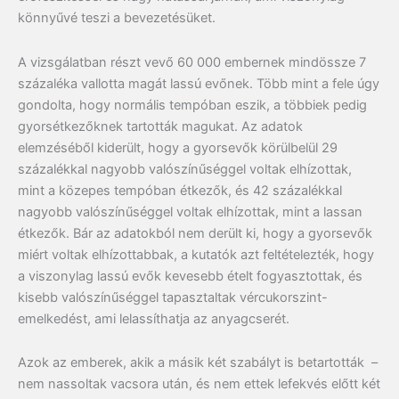
könnyűvé teszi a bevezetésüket.
A vizsgálatban részt vevő 60 000 embernek mindössze 7
százaléka vallotta magát lassú evőnek. Több mint a fele úgy
gondolta, hogy normális tempóban eszik, a többiek pedig
gyorsétkezőknek tartották magukat. Az adatok
elemzéséből kiderült, hogy a gyorsevők körülbelül 29
százalékkal nagyobb valószínűséggel voltak elhízottak,
mint a közepes tempóban étkezők, és 42 százalékkal
nagyobb valószínűséggel voltak elhízottak, mint a lassan
étkezők. Bár az adatokból nem derült ki, hogy a gyorsevők
miért voltak elhízottabbak, a kutatók azt feltételezték, hogy
a viszonylag lassú evők kevesebb ételt fogyasztottak, és
kisebb valószínűséggel tapasztaltak vércukorszint-
emelkedést, ami lelassíthatja az anyagcserét.
Azok az emberek, akik a másik két szabályt is betartották –
nem nassoltak vacsora után, és nem ettek lefekvés előtt két