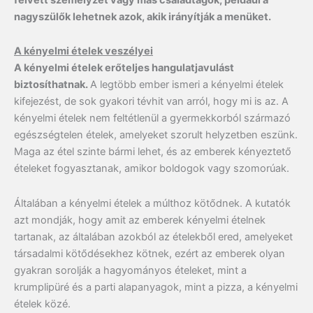
nagyszülők lehetnek azok, akik irányítják a menüket.
A kényelmi ételek veszélyei
A kényelmi ételek erőteljes hangulatjavulást
biztosíthatnak.
A legtöbb ember ismeri a kényelmi ételek
kifejezést, de sok gyakori tévhit van arról, hogy mi is az. A
kényelmi ételek nem feltétlenül a gyermekkorból származó
egészségtelen ételek, amelyeket szorult helyzetben eszünk.
Maga az étel szinte bármi lehet, és az emberek kényeztető
ételeket fogyasztanak, amikor boldogok vagy szomorúak.
Általában a kényelmi ételek a múlthoz kötődnek. A kutatók
azt mondják, hogy amit az emberek kényelmi ételnek
tartanak, az általában azokból az ételekből ered, amelyeket
társadalmi kötődésekhez kötnek, ezért az emberek olyan
gyakran sorolják a hagyományos ételeket, mint a
krumplipüré és a parti alapanyagok, mint a pizza, a kényelmi
ételek közé.