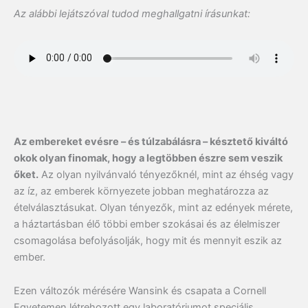
Az alábbi lejátszóval tudod meghallgatni írásunkat:
Az embereket evésre – és túlzabálásra – késztető kiváltó
okok olyan finomak, hogy a legtöbben észre sem veszik
őket.
Az olyan nyilvánvaló tényezőknél, mint az éhség vagy
az íz, az emberek környezete jobban meghatározza az
ételválasztásukat. Olyan tényezők, mint az edények mérete,
a háztartásban élő többi ember szokásai és az élelmiszer
csomagolása befolyásolják, hogy mit és mennyit eszik az
ember.
Ezen változók mérésére Wansink és csapata a Cornell
Egyetemen létrehozott egy laboratóriumot speciális