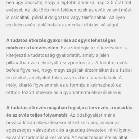
ben úgy becsülte, hogy a legtöbb amerikai napi 2,5 órát tölt
evéssel. Az idő több mint felében ezek az evők valami mást
is csináltak, például dolgoztak vagy telefonáltak. Az ilyen
esztelen evés táplálhatja az amerikai elhízási válságot.
A tudatos étkezés gyakorlása az egyik lehetséges
módszer a túlevés ellen.
Ez a stratégia az étkezésekre is
kiterjeszti a tudatosság gyakorlatát, amely a jelen
pillanatban való elmélyült összpontosítás. A tudatos evők
befelé figyelnek, hogy megvizsgálják érzelmeiket és a fizikai
érzéseket, amelyeket falatozás közben tapasztalnak. A
mély, kitartó figyelemnek ez a formája alkalmazható az
otthon főzött ételekre és a gyorséttermi étkezésekre is.
A tudatos étkezés magában foglalja a tervezés, a vásárlás
és az evés teljes folyamatát.
Az odafigyelést már a
bevásárlólista elkészítésekor el kell kezdeni, amikor az
egészséges választások és a gazdag élvezetek iránti igényt
egyaránt tudomásul kell venni. Az egészséges ételek által