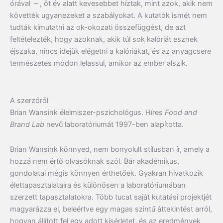
órával – , öt év alatt kevesebbet híztak, mint azok, akik nem
követték ugyanezeket a szabályokat. A kutatók ismét nem
tudták kimutatni az ok-okozati összefüggést, de azt
feltételezték, hogy azoknak, akik túl sok kalóriát esznek
éjszaka, nincs idejük elégetni a kalóriákat, és az anyagcsere
természetes módon lelassul, amikor az ember alszik.
A szerzőről
Brian Wansink élelmiszer-pszichológus. Híres
Food and
Brand Lab
nevű laboratóriumát 1997-ben alapította.
Brian Wansink könnyed, nem bonyolult stílusban ír, amely a
hozzá nem értő olvasóknak szól. Bár akadémikus,
gondolatai mégis könnyen érthetőek. Gyakran hivatkozik
élettapasztalataira és különösen a laboratóriumában
szerzett tapasztalatokra. Több tucat saját kutatási projektjét
magyarázza el, beleértve egy magas szintű áttekintést arról,
hogyan állított fel egy adott kísérletet, és az eredmények