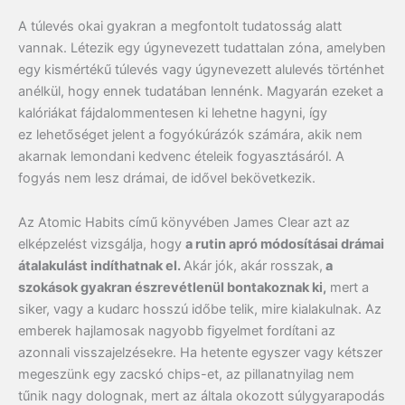
A túlevés okai gyakran a megfontolt tudatosság alatt
vannak. Létezik egy úgynevezett tudattalan zóna, amelyben
egy kismértékű túlevés vagy úgynevezett alulevés történhet
anélkül, hogy ennek tudatában lennénk. Magyarán ezeket a
kalóriákat fájdalommentesen ki lehetne hagyni, így
ez lehetőséget jelent a fogyókúrázók számára, akik nem
akarnak lemondani kedvenc ételeik fogyasztásáról. A
fogyás nem lesz drámai, de idővel bekövetkezik.
Az Atomic Habits című könyvében James Clear azt az
elképzelést vizsgálja, hogy
a rutin apró módosításai drámai
átalakulást indíthatnak el.
Akár jók, akár rosszak,
a
szokások gyakran észrevétlenül bontakoznak ki,
mert a
siker, vagy a kudarc hosszú időbe telik, mire kialakulnak. Az
emberek hajlamosak nagyobb figyelmet fordítani az
azonnali visszajelzésekre. Ha hetente egyszer vagy kétszer
megeszünk egy zacskó chips-et, az pillanatnyilag nem
tűnik nagy dolognak, mert az általa okozott súlygyarapodás