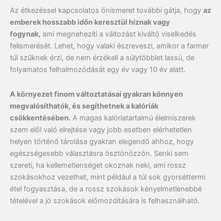
Az étkezéssel kapcsolatos önismeret további gátja, hogy
az
emberek hosszabb időn keresztül híznak vagy
fogynak,
ami megnehezíti a változást kiváltó viselkedés
felismerését. Lehet, hogy valaki észreveszi, amikor a farmer
túl szűknek érzi, de nem érzékeli a súlytöbblet lassú, de
folyamatos felhalmozódását egy év vagy 10 év alatt.
A környezet finom változtatásai gyakran könnyen
megvalósíthatók, és segíthetnek a kalóriák
csökkentésében.
A magas kalóriatartalmú élelmiszerek
szem elől való elrejtése vagy jobb esetben elérhetetlen
helyen történő tárolása gyakran elegendő ahhoz, hogy
egészségesebb választásra ösztönözzön. Senki sem
szereti, ha kellemetlenséget okoznak neki, ami rossz
szokásokhoz vezethet, mint például a túl sok gyorséttermi
étel fogyasztása, de a rossz szokások kényelmetlenebbé
tételével a jó szokások előmozdítására is felhasználható.