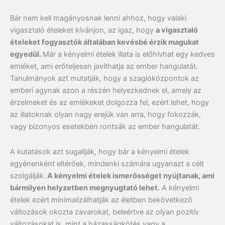
Bár nem kell magányosnak lenni ahhoz, hogy valaki
vigasztaló ételeket kívánjon, az igaz, hogy
a vigasztaló
ételeket fogyasztók általában kevésbé érzik magukat
egyedül.
Már a kényelmi ételek illata is előhívhat egy kedves
emléket, ami erőteljesen javíthatja az ember hangulatát.
Tanulmányok azt mutatják, hogy a szaglóközpontok az
emberi agynak azon a részén helyezkednek el, amely az
érzelmeket és az emlékeket dolgozza fel, ezért lehet, hogy
az illatoknak olyan nagy erejük van arra, hogy fokozzák,
vagy bizonyos esetekben rontsák az ember hangulatát.
A kutatások azt sugallják, hogy bár a kényelmi ételek
egyénenként eltérőek, mindenki számára ugyanazt a célt
szolgálják.
A kényelmi ételek ismerősséget nyújtanak, ami
bármilyen helyzetben megnyugtató lehet.
A kényelmi
ételek ezért minimalizálhatják az életben bekövetkező
változások okozta zavarokat, beleértve az olyan pozitív
változásokat is, mint a házasságkötés vagy a