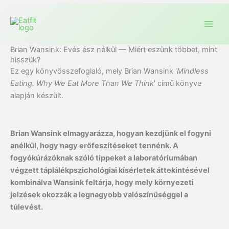
Brian Wansink: Evés ész nélkül — Miért eszünk többet, mint
hisszük?
Ez egy könyvösszefoglaló, mely Brian Wansink ‘
Mindless
Eating. Why We Eat More Than We Think
’ című könyve
alapján készült.
Brian Wansink elmagyarázza, hogyan kezdjünk el fogyni
anélkül, hogy nagy erőfeszítéseket tennénk. A
fogyókúrázóknak szóló tippeket a laboratóriumában
végzett táplálékpszichológiai kísérletek áttekintésével
kombinálva Wansink feltárja, hogy mely környezeti
jelzések okozzák a legnagyobb valószínűséggel a
túlevést.