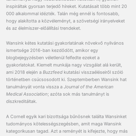
inspiráltak gyorsan terjedő híreket. Kutatásait több mint 20
000 alkalommal idézték. Talán még ennél is fontosabb,
hogy alakította a közvéleményt, a szövetségi irányelveket
és az élelmiszer-előállítási trendeket.
Wansink kétes kutatási gyakorlatának növekvő nyilvános
ismertsége 2016-ban kezdődött, amikor egy
blogbejegyzésben véletlenül felfedte ezeket a
gyakorlatokat. Kiemelt munkája nagy vizsgálat alá került,
ami 2018 elején a
Buzzfeed
kutatási visszaéléseiről szóló
történetben csúcsosodott ki. Szeptemberben Wansink hat
tanulmányát vonta vissza a
Journal of the American
Medical Association
; azóta sok más tanulmányt is
diszkreditáltak.
A Cornell egyik kari bizottsága bűnösnek találta Wansinket
tudományos kötelességszegésben, amit maga Wansink
kategorikusan tagad. Azt a reményét is kifejezte, hogy más