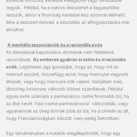
kevésbé vonzóvá, kevésbé kielégítővé vagy nehezebbé
tegyük. Például, ha a cukros desszertet a fagyasztóba
tesszük, akkor a finomság kevésbé lesz azonnal elérhető.
Mire a desszert kiolvad, a késztetés az elfogyasztására már
elmúlhat.
A mentális asszociációk és a racionális evés
Az étkezéssel kapcsolatos döntések nem feltétlenül
racionálisak.
Az emberek gyakran érzelmi és irracionális
evők.
Legtöbben úgy gondoljuk, hogy az, hogy mit és
mennyit eszünk, összefügg azzal, hogy mennyire vagyunk
éhesek, vagy hogy mennyire ízlik valami. Valójában más,
látszólag önkényes változók többet számítanak. Például
egyes evők számára a parmezános csirke finomabb ízű, ha
az étel nevét “házi csirke parmezánosra” változtatják, vagy
ugyanannak az üveg bornak jobb az íze, ha a címkén az áll,
hogy Franciaországban készült, nem pedig Detroitban.
Egy tanulmányban a kutatók megállapították, hogy egy