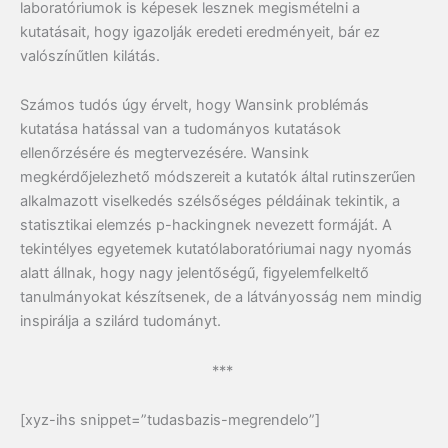
laboratóriumok is képesek lesznek megismételni a
kutatásait, hogy igazolják eredeti eredményeit, bár ez
valószínűtlen kilátás.
Számos tudós úgy érvelt, hogy Wansink problémás
kutatása hatással van a tudományos kutatások
ellenőrzésére és megtervezésére. Wansink
megkérdőjelezhető módszereit a kutatók által rutinszerűen
alkalmazott viselkedés szélsőséges példáinak tekintik, a
statisztikai elemzés p-hackingnek nevezett formáját. A
tekintélyes egyetemek kutatólaboratóriumai nagy nyomás
alatt állnak, hogy nagy jelentőségű, figyelemfelkeltő
tanulmányokat készítsenek, de a látványosság nem mindig
inspirálja a szilárd tudományt.
***
[xyz-ihs snippet=”tudasbazis-megrendelo”]