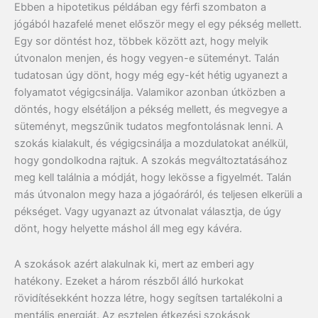
Ebben a hipotetikus példában egy férfi szombaton a
jógából hazafelé menet először megy el egy pékség mellett.
Egy sor döntést hoz, többek között azt, hogy melyik
útvonalon menjen, és hogy vegyen-e süteményt. Talán
tudatosan úgy dönt, hogy még egy-két hétig ugyanezt a
folyamatot végigcsinálja. Valamikor azonban útközben a
döntés, hogy elsétáljon a pékség mellett, és megvegye a
süteményt, megszűnik tudatos megfontolásnak lenni. A
szokás kialakult, és végigcsinálja a mozdulatokat anélkül,
hogy gondolkodna rajtuk. A szokás megváltoztatásához
meg kell találnia a módját, hogy lekösse a figyelmét. Talán
más útvonalon megy haza a jógaóráról, és teljesen elkerüli a
pékséget. Vagy ugyanazt az útvonalat választja, de úgy
dönt, hogy helyette máshol áll meg egy kávéra.
A szokások azért alakulnak ki, mert az emberi agy
hatékony. Ezeket a három részből álló hurkokat
rövidítésekként hozza létre, hogy segítsen tartalékolni a
mentális energiát. Az esztelen étkezési szokások