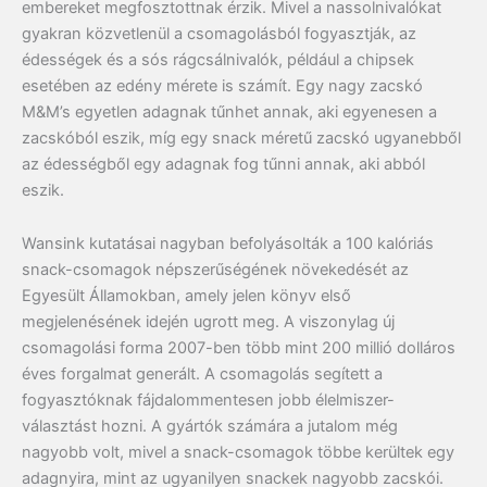
embereket megfosztottnak érzik. Mivel a nassolnivalókat
gyakran közvetlenül a csomagolásból fogyasztják, az
édességek és a sós rágcsálnivalók, például a chipsek
esetében az edény mérete is számít. Egy nagy zacskó
M&M’s egyetlen adagnak tűnhet annak, aki egyenesen a
zacskóból eszik, míg egy snack méretű zacskó ugyanebből
az édességből egy adagnak fog tűnni annak, aki abból
eszik.
Wansink kutatásai nagyban befolyásolták a 100 kalóriás
snack-csomagok népszerűségének növekedését az
Egyesült Államokban, amely jelen könyv első
megjelenésének idején ugrott meg. A viszonylag új
csomagolási forma 2007-ben több mint 200 millió dolláros
éves forgalmat generált. A csomagolás segített a
fogyasztóknak fájdalommentesen jobb élelmiszer-
választást hozni. A gyártók számára a jutalom még
nagyobb volt, mivel a snack-csomagok többe kerültek egy
adagnyira, mint az ugyanilyen snackek nagyobb zacskói.