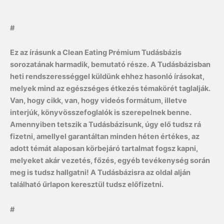
#
Ez az írásunk a Clean Eating Prémium Tudásbázis
sorozatának harmadik, bemutató része. A Tudásbázisban
heti rendszerességgel küldünk ehhez hasonló írásokat,
melyek mind az egészséges étkezés témakörét taglalják.
Van, hogy cikk, van, hogy videós formátum, illetve
interjúk, könyvösszefoglalók is szerepelnek benne.
Amennyiben tetszik a Tudásbázisunk, úgy elő tudsz rá
fizetni, amellyel garantáltan minden héten értékes, az
adott témát alaposan körbejáró tartalmat fogsz kapni,
melyeket akár vezetés, főzés, egyéb tevékenység során
meg is tudsz hallgatni! A Tudásbázisra az oldal alján
található űrlapon keresztül tudsz előfizetni.
#