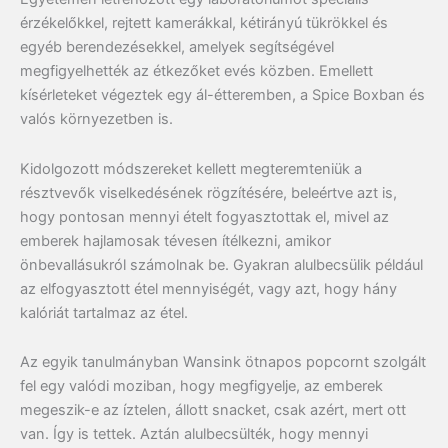
érzékelőkkel, rejtett kamerákkal, kétirányú tükrökkel és
egyéb berendezésekkel, amelyek segítségével
megfigyelhették az étkezőket evés közben. Emellett
kísérleteket végeztek egy ál-étteremben, a Spice Boxban és
valós környezetben is.
Kidolgozott módszereket kellett megteremteniük a
résztvevők viselkedésének rögzítésére, beleértve azt is,
hogy pontosan mennyi ételt fogyasztottak el, mivel az
emberek hajlamosak tévesen ítélkezni, amikor
önbevallásukról számolnak be. Gyakran alulbecsülik például
az elfogyasztott étel mennyiségét, vagy azt, hogy hány
kalóriát tartalmaz az étel.
Az egyik tanulmányban Wansink ötnapos popcornt szolgált
fel egy valódi moziban, hogy megfigyelje, az emberek
megeszik-e az íztelen, állott snacket, csak azért, mert ott
van. Így is tettek. Aztán alulbecsülték, hogy mennyi