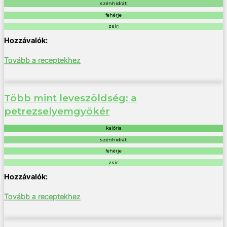
szénhidrát:
fehérje
zsír:
Tovább a receptekhez
Több mint leveszöldség: a
petrezselyemgyökér
kalória
szénhidrát:
fehérje
zsír:
Tovább a receptekhez