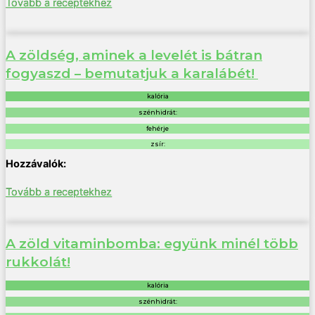
Tovább a receptekhez
A zöldség, aminek a levelét is bátran
fogyaszd – bemutatjuk a karalábét!
kalória
szénhidrát:
fehérje
zsír:
Tovább a receptekhez
A zöld vitaminbomba: együnk minél több
rukkolát!
kalória
szénhidrát: