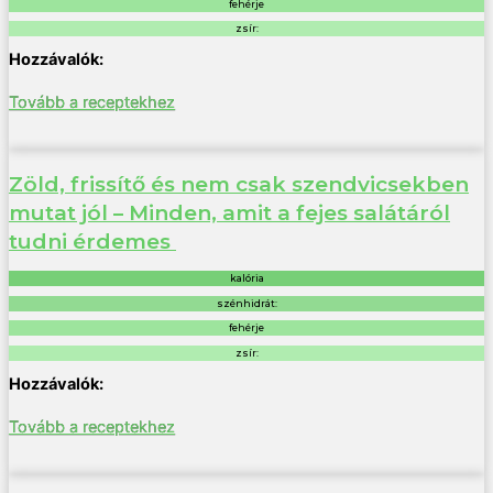
fehérje
zsír:
Tovább a receptekhez
Zöld, frissítő és nem csak szendvicsekben
mutat jól – Minden, amit a fejes salátáról
tudni érdemes
kalória
szénhidrát:
fehérje
zsír:
Tovább a receptekhez