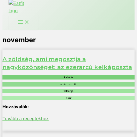
november
A zöldség, ami megosztja a
nagyközönséget: az ezerarcú kelkáposzta
kalória
szénhidrát:
fehérje
zsír:
Tovább a receptekhez