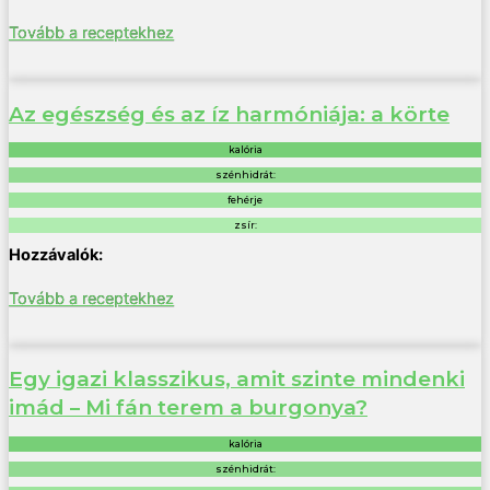
Tovább a receptekhez
Az egészség és az íz harmóniája: a körte
kalória
szénhidrát:
fehérje
zsír:
Tovább a receptekhez
Egy igazi klasszikus, amit szinte mindenki
imád – Mi fán terem a burgonya?
kalória
szénhidrát: