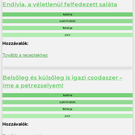
Endívia, a véletlenül felfedezett saláta
kalória
szénhidrát:
fehérje
zsír:
Tovább a receptekhez
Belsőleg és külsőleg is igazi csodaszer –
íme a petrezselyem!
kalória
szénhidrát:
fehérje
zsír: