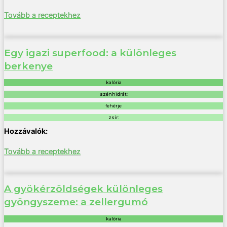
Tovább a receptekhez
Egy igazi superfood: a különleges
berkenye
kalória
szénhidrát:
fehérje
zsír:
Tovább a receptekhez
A gyökérzöldségek különleges
gyöngyszeme: a zellergumó
kalória