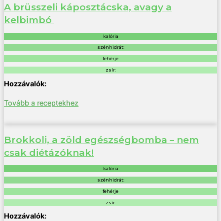
A brüsszeli káposztácska, avagy a
kelbimbó
kalória
szénhidrát:
fehérje
zsír:
Tovább a receptekhez
Brokkoli, a zöld egészségbomba – nem
csak diétázóknak!
kalória
szénhidrát:
fehérje
zsír: