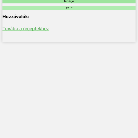
fehérje
zsír:
Tovább a receptekhez