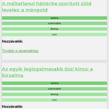
A méltatlanul háttérbe szorított zöld
leveles: a mángold
kalória
szénhidrát:
fehérje
zsír:
Tovább a receptekhez
Az egyik legizgalmasabb őszi kincs: a
birsalma
kalória
szénhidrát:
fehérje
zsír: