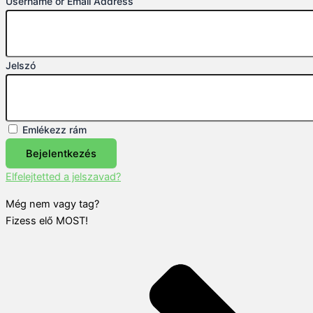
Username or Email Address
Jelszó
Emlékezz rám
Bejelentkezés
Elfelejtetted a jelszavad?
Még nem vagy tag?
Fizess elő MOST!