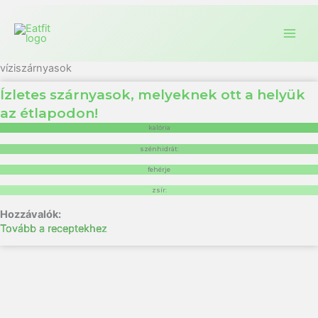
víziszárnyasok
Ízletes szárnyasok, melyeknek ott a helyük
az étlapodon!
kalória
szénhidrát:
fehérje
zsír:
Tovább a receptekhez