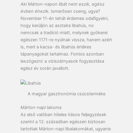
Aki Márton-napon libát nem eszik, egész
évben éhezik.
Ismerősen cseng, ugye?
November 11-én tehát érdemes odafigyelni,
hogy kerüljön az asztalra libahús, no
nemcsak a tradíció miatt, melynek gyökerei
egészen 1171-re nyúlnak vissza, hanem azért
is, mert a kacsa- és libahús értékes
tápanyagokat tartalmaz. Fontos azonban
leszögezni: a víziszárnyasok fogyasztása
egész év során javallott.
A magyar gasztronómia csúcsterméke
Márton-napi lakoma
Az első valóban hiteles írásos feljegyzések
szerint a 12. században egészen biztosan
tartottak Márton-napi libalakomákat, ugyanis