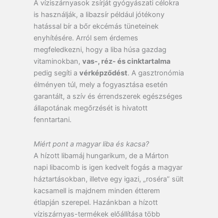
A víziszárnyasok zsírját gyógyászati célokra
is használják, a libazsír például jótékony
hatással bír a bőr ekcémás tüneteinek
enyhítésére. Arról sem érdemes
megfeledkezni, hogy a liba húsa gazdag
vitaminokban,
vas-, réz- és cinktartalma
pedig segíti a
vérképződést
. A gasztronómia
élményen túl, mely a fogyasztása esetén
garantált, a szív és érrendszerek egészséges
állapotának megőrzését is hivatott
fenntartani.
Miért pont a magyar liba és kacsa?
A hízott libamáj hungarikum, de a Márton
napi libacomb is igen kedvelt fogás a magyar
háztartásokban, illetve egy igazi, „roséra” sült
kacsamell is majdnem minden étterem
étlapján szerepel. Hazánkban a hízott
víziszárnyas-termékek előállítása több