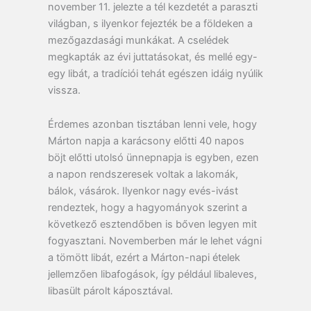
november 11. jelezte a tél kezdetét a paraszti
világban, s ilyenkor fejezték be a földeken a
mezőgazdasági munkákat. A cselédek
megkapták az évi juttatásokat, és mellé egy-
egy libát, a tradíciói tehát egészen idáig nyúlik
vissza.
Érdemes azonban tisztában lenni vele, hogy
Márton napja a karácsony előtti 40 napos
böjt előtti utolsó ünnepnapja is egyben, ezen
a napon rendszeresek voltak a lakomák,
bálok, vásárok. Ilyenkor nagy evés-ivást
rendeztek, hogy a hagyományok szerint a
következő esztendőben is bőven legyen mit
fogyasztani. Novemberben már le lehet vágni
a tömött libát, ezért a Márton-napi ételek
jellemzően libafogások, így például libaleves,
libasült párolt káposztával.