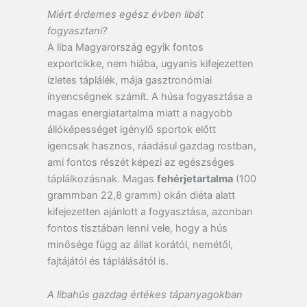
Miért érdemes egész évben libát
fogyasztani?
A liba Magyarország egyik fontos
exportcikke, nem hiába, ugyanis kifejezetten
ízletes táplálék, mája gasztronómiai
ínyencségnek számít. A húsa fogyasztása a
magas energiatartalma miatt a nagyobb
állóképességet igénylő sportok előtt
igencsak hasznos, ráadásul gazdag rostban,
ami fontos részét képezi az egészséges
táplálkozásnak. Magas
fehérjetartalma
(100
grammban 22,8 gramm) okán diéta alatt
kifejezetten ajánlott a fogyasztása, azonban
fontos tisztában lenni vele, hogy a hús
minősége függ az állat korától, nemétől,
fajtájától és táplálásától is.
A libahús gazdag értékes tápanyagokban