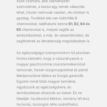
Azok számára, akik vashiányban
szenvednek, a kacsa egy remek választás
lehet, hiszen nemcsak vasban, de cinkben is
gazdag. Továbbá tele van különféle B
vitaminokkal, találhatunk benne
B1, B2, B4 és
B5
vitaminokat is, melyek segítik az
emésztésünket, a máj- és veseműködést, de
segíthetnek az álmatlanság megoldásában is.
Az egészségügyi szempontokon túl azonban
fontos kiemelni, hogy a víziszrányasok a
magyar gasztronómia csúcstermékei közé
tartoznak, hiszen burgonyapürével és párolt
lilakáposztával tálalva az ízorgia garantált.
Együnk minél több magyar terméket,
vigyázzunk az egészségünkre, és
természetesen élvezzük az ízeket. És ne
feledjük:
ha jókedvű Márton, kemény tél lesz,
ha borús, borongós télre számíthatsz.