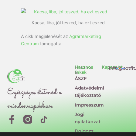
Kacsa, liba, jól teszed, ha ezt eszed
A cikk megjelenését az
Agrármarketing
Centrum
támogatta.
Hasznos
Kapcsolat
info@eatfit
linkek
ÁSZF
Adatvédelmi
Egészséges életmód a
tájékoztató
mindennapokban
Impresszum
Jogi
F
T
nyilatkozat
a
i
Dolgozz