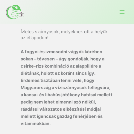
Ugrás
a
tartalomra
Ízletes szárnyasok, melyeknek ott a helyük
az étlapodon!
A fogyni és izmosodni vágyók körében
sokan – tévesen – úgy gondolják, hogy a
csirke-rizs kombináció az alappillére a
diétának, holott ez koránt sincs így.
Érdemes tisztában lenni vele, hogy
Magyarország a víziszárnyasok fellegvára,
a kacsa- és libahús jótékony hatásai mellett
pedig nem lehet elmenni szó nélkül,
ráadásul változatos elkészítési módjai
mellett igencsak gazdag fehérjében és
vitaminokban.