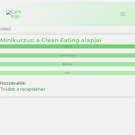
videó
Minikurzus: a Clean Eating alapjai
kalória
szénhidrát:
fehérje
zsír:
Tovább a receptekhez