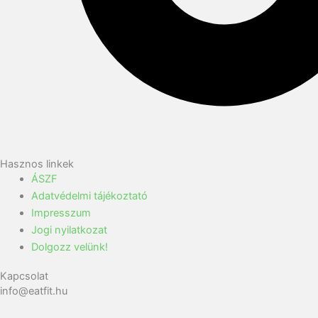
Hasznos linkek
ÁSZF
Adatvédelmi tájékoztató
Impresszum
Jogi nyilatkozat
Dolgozz velünk!
Kapcsolat
info@eatfit.hu