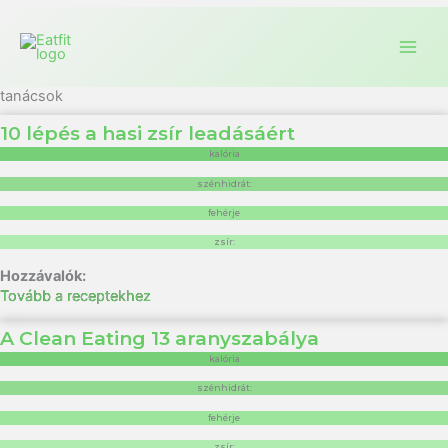
tanácsok
10 lépés a hasi zsír leadásáért
kalória
szénhidrát:
fehérje
zsír:
Tovább a receptekhez
A Clean Eating 13 aranyszabálya
kalória
szénhidrát:
fehérje
zsír: