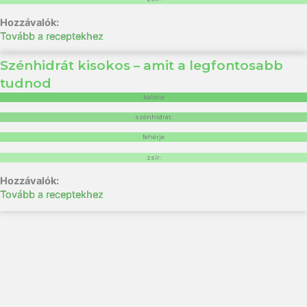
Tovább a receptekhez
Szénhidrát kisokos – amit a legfontosabb
tudnod
kalória
szénhidrát:
fehérje
zsír:
Tovább a receptekhez