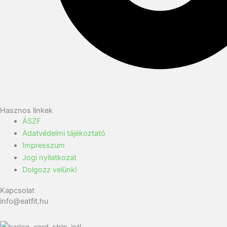
Hasznos linkek
ÁSZF
Adatvédelmi tájékoztató
Impresszum
Jogi nyilatkozat
Dolgozz velünk!
Kapcsolat
info@eatfit.hu