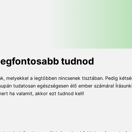
 legfontosabb tudnod
k, melyekkel a legtöbben nincsenek tisztában. Pedig kétsé
 csupán tudatosan egészségesen élő ember számára! Írásun
ert ha valamit, akkor ezt tudnod kell!