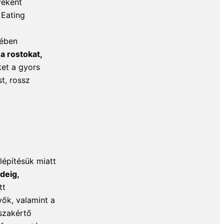
yeként
 Eating
tében
 a rostokat,
et a gyors
t, rossz
lépítésük miatt
deig,
tt
vők, valamint a
szakértő