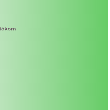
iókom