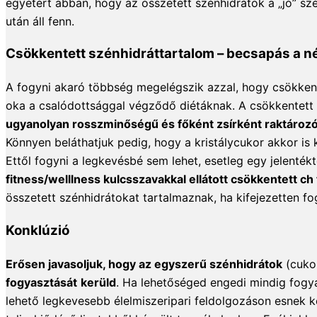
egyetért abban, hogy az összetett szénhidrátok a „jó” sz
után áll fenn.
Csökkentett szénhidráttartalom – becsapás a 
A fogyni akaró többség megelégszik azzal, hogy csökkente
oka a csalódottsággal végződő diétáknak. A csökkentett 
ugyanolyan rosszminőségű és főként zsírként raktároz
Könnyen beláthatjuk pedig, hogy a kristálycukor akkor is
Ettől fogyni a legkevésbé sem lehet, esetleg egy jelenték
fitness/welllness kulcsszavakkal ellátott csökkentett ch
összetett szénhidrátokat tartalmaznak, ha kifejezetten fo
Konklúzió
Erősen javasoljuk, hogy az egyszerű szénhidrátok
(cukor
fogyasztását
kerüld
. Ha lehetőséged engedi mindig fogya
lehető legkevesebb élelmiszeripari feldolgozáson esnek k