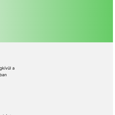
gkívül a
kban