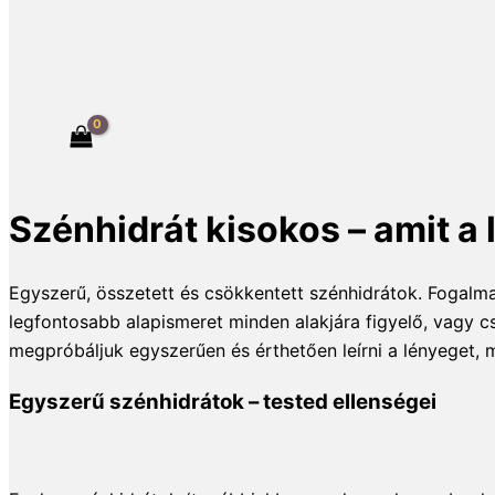
Szénhidrát kisokos – amit a
Egyszerű, összetett és csökkentett szénhidrátok. Fogalma
legfontosabb alapismeret minden alakjára figyelő, vagy
megpróbáljuk egyszerűen és érthetően leírni a lényeget, m
Egyszerű szénhidrátok – tested ellenségei