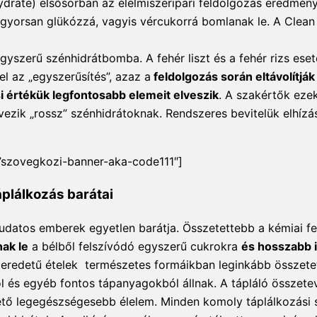
drate) elsősorban az élelmiszeripari feldolgozás eredmén
gyorsan glükózzá, vagyis vércukorrá bomlanak le. A Clean
gyszerű szénhidrátbomba. A fehér liszt és a fehér rizs ese
l az „egyszerűsítés”, azaz a
feldolgozás során eltávolítják
si értékük legfontosabb elemeit elveszik
.
A szakértők ezek
zik „rossz” szénhidrátoknak. Rendszeres bevitelük elhízás
”szovegkozi-banner-aka-code111″]
plálkozás barátai
udatos emberek egyetlen barátja. Összetettebb a kémiai fe
ak le
a bélből felszívódó egyszerű cukrokra
és hosszabb i
 eredetű ételek természetes formáikban leginkább összete
ból és egyéb fontos tápanyagokból állnak. A tápláló összete
tő legegészségesebb élelem. Minden komoly táplálkozási 