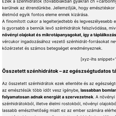
Ezek a szénhidrátok (továbbiakban gyakran ch =carbonhy
kerülnek az étrendünkbe. Jellemzőjük, hogy emésztéskor 
életmód egyik fontos eleme ennek kizárása.
A finomított cukor a legelterjedtebb és legveszélyesebb e
is
gyorsabb a bennük levő szénhidrátok felszívódása, mive
növényi olajokat és mikrotápanyagokat, így a táplálkozá
vércukor ingadozásához vezető szénhidrát-forrásokat neve
közérzetet és számos betegséget eredményeznek.
[xyz-ihs snippet=
Összetett szénhidrátok – az egészségtudatos tá
Az összetett szénhidrátok ezek ellentéte és az egészségt
az emésztésük több időt vesz igénybe,
lassabban bomlan
folyamatosan adnak energiát a szervezetnek
. A növényi
szénhidrátokból, illetve élelmi rostokból, növényi olajok
lassabb emészthetőség miatt ez az ember számára elérhe