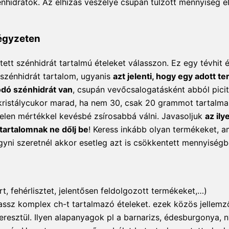
énhidrátok. Az elhízás veszélye csupán túlzott mennyiség 
négyzeten
tt szénhidrát tartalmú ételeket válasszon. Ez egy tévhit é
szénhidrát tartalom, ugyanis
azt jelenti, hogy egy adott 
ódó szénhidrát van
, csupán vevőcsalogatásként abból pici
 kristálycukor marad, ha nem 30, csak 20 grammot tartalma
telen mértékkel kevésbé zsírosabbá válni. Javasoljuk
az ily
 tartalomnak ne dőlj be
! Keress inkább olyan termékeket, a
gyni szeretnél akkor esetleg azt is csökkentett mennyiségb
t, fehérlisztet, jelentősen feldolgozott termékeket,…)
ssz komplex ch-t tartalmazó ételeket. ezek közös jellemz
eresztül. Ilyen alapanyagok pl a barnarizs, édesburgonya, 