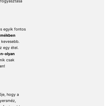
elfogyasztása
s egyik fontos
termékben
t kevesebb.
z egy étel.
en-olyan
mik csak
en!
ője, hogy a
nyersméz,