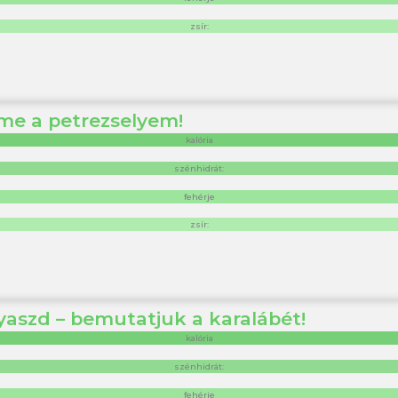
zsír:
 íme a petrezselyem!
kalória
szénhidrát:
fehérje
zsír:
gyaszd – bemutatjuk a karalábét!
kalória
szénhidrát:
fehérje