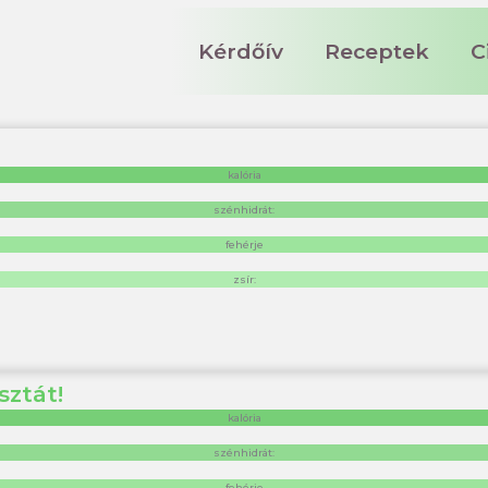
Kérdőív
Receptek
C
kalória
szénhidrát:
fehérje
zsír:
sztát!
kalória
szénhidrát:
fehérje