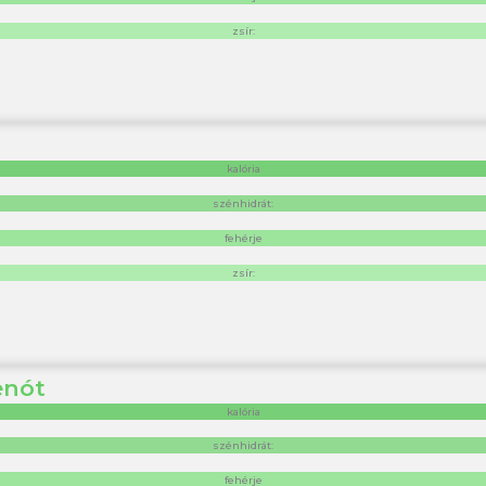
zsír:
kalória
szénhidrát:
fehérje
zsír:
enót
kalória
szénhidrát:
fehérje