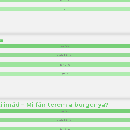
zsír:
a
kalória
szénhidrát:
fehérje
zsír:
ki imád – Mi fán terem a burgonya?
kalória
szénhidrát:
fehérje