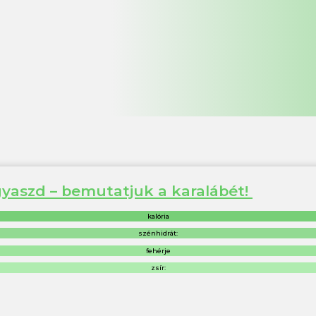
ogyaszd – bemutatjuk a karalábét!
kalória
szénhidrát:
fehérje
zsír: