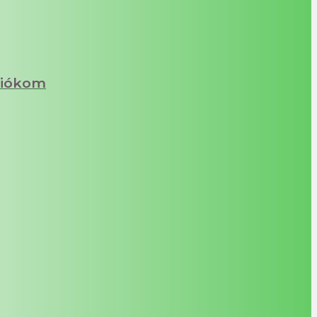
iókom