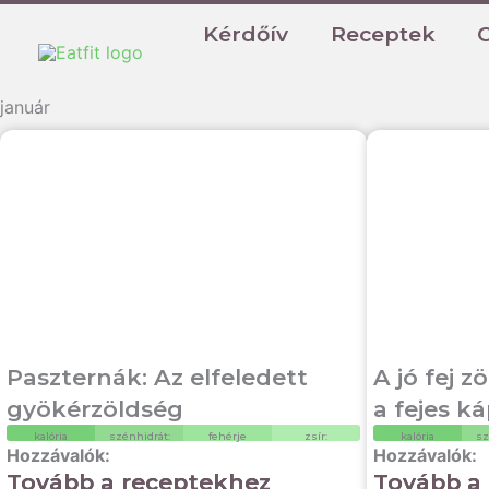
Kérdőív
Receptek
január
Paszternák: Az elfeledett
A jó fej 
gyökérzöldség
a fejes k
kalória
szénhidrát:
fehérje
zsír:
kalória
sz
Tovább a receptekhez
Tovább a