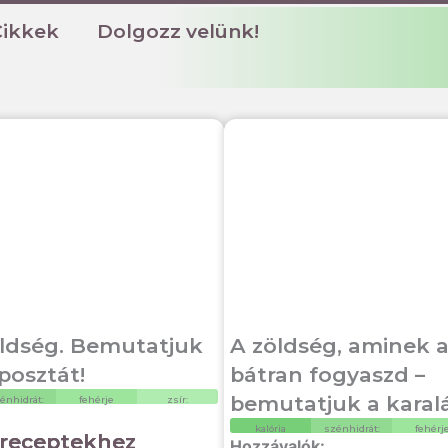
Cikkek
Dolgozz velünk!
zöldség. Bemutatjuk
A zöldség, aminek a 
áposztát!
bátran fogyaszd –
bemutatjuk a karal
énhidrát:
fehérje
zsír:
kalória
szénhidrát:
fehérj
 receptekhez