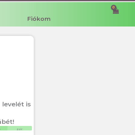
Fiókom
levelét is
ábét!
e
zsír: