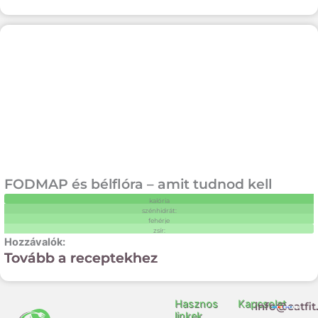
FODMAP és bélflóra – amit tudnod kell
kalória
szénhidrát:
fehérje
zsír:
Tovább a receptekhez
Hasznos
Kapcsolat
info@eatfit
linkek