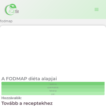
Ugrás
a
tartalomra
fodmap
A FODMAP diéta alapjai
kalória
szénhidrát:
fehérje
zsír:
Tovább a receptekhez