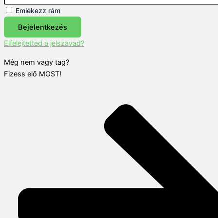
Emlékezz rám
Bejelentkezés
Elfelejtetted a jelszavad?
Még nem vagy tag?
Fizess elő MOST!